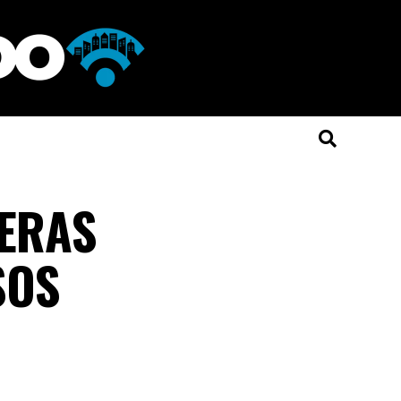
RERAS
SOS