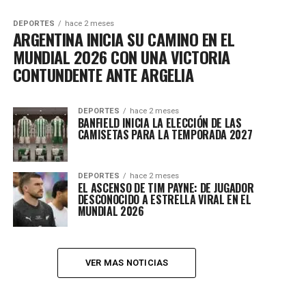
DEPORTES
hace 2 meses
ARGENTINA INICIA SU CAMINO EN EL
MUNDIAL 2026 CON UNA VICTORIA
CONTUNDENTE ANTE ARGELIA
DEPORTES
hace 2 meses
BANFIELD INICIA LA ELECCIÓN DE LAS
CAMISETAS PARA LA TEMPORADA 2027
DEPORTES
hace 2 meses
EL ASCENSO DE TIM PAYNE: DE JUGADOR
DESCONOCIDO A ESTRELLA VIRAL EN EL
MUNDIAL 2026