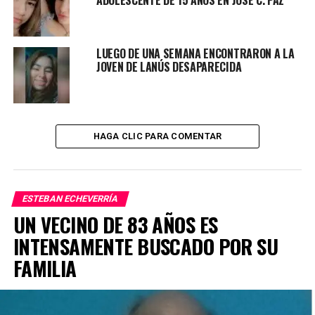
ADOLESCENTE DE 15 AÑOS EN JOSÉ C. PAZ
alguna información pueden comunicarse con sus nietos
a los teléfonos 11-2657-9482 ó 11 2679-0798.
LUEGO DE UNA SEMANA ENCONTRARON A LA
JOVEN DE LANÚS DESAPARECIDA
TEMAS RELACIONADOS:
ALZHEIMER
BARRIO ZAIZAR
ERNESTO SÁNCHEZ
ESTEBAN ECHEVERRÍA
MONTE GRANDE
PERSONA DESAPARECIDA
PERSONA PERDIDA
PRÓXIMO ARTÍCULO
LOS RESULTADOS DE LA AUTOPSIA DE LA JUBILADA
HAGA CLIC PARA COMENTAR
HALLADA ATADA Y AMORDAZADA
ESTEBAN ECHEVERRÍA
UN VECINO DE 83 AÑOS ES
INTENSAMENTE BUSCADO POR SU
FAMILIA