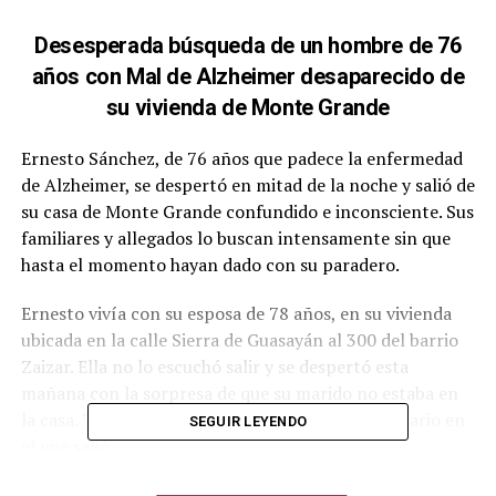
Desesperada búsqueda de un hombre de 76
años con Mal de Alzheimer desaparecido de
su vivienda de Monte Grande
Ernesto Sánchez, de 76 años que padece la enfermedad
de Alzheimer, se despertó en mitad de la noche y salió de
su casa de Monte Grande confundido e inconsciente. Sus
familiares y allegados lo buscan intensamente sin que
hasta el momento hayan dado con su paradero.
Ernesto vivía con su esposa de 78 años, en su vivienda
ubicada en la calle Sierra de Guasayán al 300 del barrio
Zaizar. Ella no lo escuchó salir y se despertó esta
mañana con la sorpresa de que su marido no estaba en
la casa. Tampoco lo vieron los vecinos por el horario en
SEGUIR LEYENDO
el que salió.