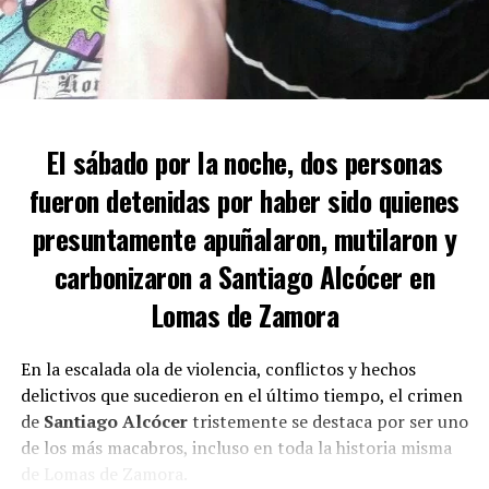
El sábado por la noche, dos personas
fueron detenidas por haber sido quienes
La búsqueda de los asesinos
presuntamente apuñalaron, mutilaron y
carbonizaron a Santiago Alcócer en
Lomas de Zamora
La causa del policía asesinado es llevada a cabo por la
UFI N°8 del Departamento Judicial de Lomas de Zamora
a cargo del fiscal Jorge Grieco. También interviene le
En la escalada ola de violencia, conflictos y hechos
Gabinete de Homicidios de Lomas. La búsqueda de los
delictivos que sucedieron en el último tiempo, el crimen
prófugos es activa.
de
Santiago Alcócer
tristemente se destaca por ser uno
de los más macabros, incluso en toda la historia misma
Información de último momento: el Volkswagen
de Lomas de Zamora.