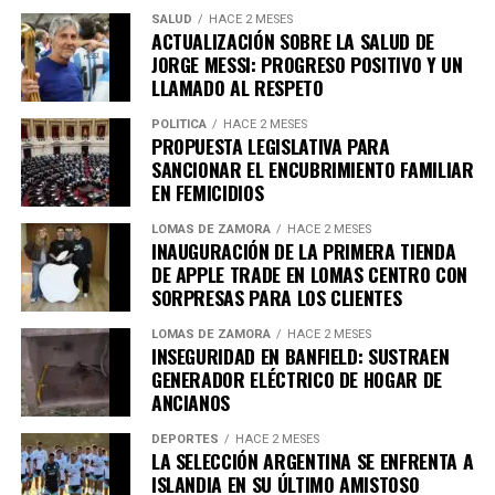
SALUD
HACE 2 MESES
ACTUALIZACIÓN SOBRE LA SALUD DE
Salieron de la vivienda recién un día después pero lo
JORGE MESSI: PROGRESO POSITIVO Y UN
hicieron de una manera muy especial: con un carrito
LLAMADO AL RESPETO
donde se encontraba el cuerpo mutilado de Santiago
Alcócer. Engancharon el carrito a una moto Zanella y
POLÍTICA
HACE 2 MESES
PROPUESTA LEGISLATIVA PARA
eso de las 03:20, otras imágenes muestran como la
SANCIONAR EL ENCUBRIMIENTO FAMILIAR
pareja descartó el cuerpo en el baldío del barrio 9 de
EN FEMICIDIOS
Abril en Esteban Echeverría. Luego de arrojarlo, lo
incineraron. Posteriormente, descartaron el carro en la
LOMAS DE ZAMORA
HACE 2 MESES
INAUGURACIÓN DE LA PRIMERA TIENDA
calle Aristóteles al 1800.
DE APPLE TRADE EN LOMAS CENTRO CON
SORPRESAS PARA LOS CLIENTES
LOMAS DE ZAMORA
HACE 2 MESES
INSEGURIDAD EN BANFIELD: SUSTRAEN
GENERADOR ELÉCTRICO DE HOGAR DE
ANCIANOS
DEPORTES
HACE 2 MESES
LA SELECCIÓN ARGENTINA SE ENFRENTA A
ISLANDIA EN SU ÚLTIMO AMISTOSO