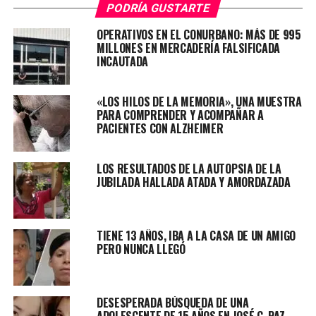
PODRÍA GUSTARTE
El hombre, de 76 años, lleva dos años recibiendo un
OPERATIVOS EN EL CONURBANO: MÁS DE 995
tratamiento para su enfermedad, una patología
MILLONES EN MERCADERÍA FALSIFICADA
INCAUTADA
neurológica que provoca un deterioro progresivo de la
cognición, el comportamiento y las habilidades sociales.
Durante algún tiempo no había salido de su casa porque
«LOS HILOS DE LA MEMORIA», UNA MUESTRA
a menudo se desorientaba.
PARA COMPRENDER Y ACOMPAÑAR A
PACIENTES CON ALZHEIMER
“Estamos desesperados buscándolo todos: familiares,
amigos, vecinos. Estamos recorriendo el barrio,
LOS RESULTADOS DE LA AUTOPSIA DE LA
hospitales, comisarías. Seguramente está desorientado y
JUBILADA HALLADA ATADA Y AMORDAZADA
no sabe cómo volver”, relató César Sánchez, nieto de
Ernesto.
TIENE 13 AÑOS, IBA A LA CASA DE UN AMIGO
PERO NUNCA LLEGÓ
Al momento de su desaparición, el hombre estaba
vestido, con una camisa blanca, campera negra, un
DESESPERADA BÚSQUEDA DE UNA
pantalón cremita y zapatillas negras. Si lo viste o tenes