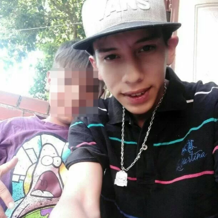
Lee también:
LE CORTARON LA CARA A
UN CHOFER DE LANÚS: HAY PARO
Los delincuentes se dieron a la fuga. Alvez fue
trasladado de urgencia al Hospital del Bicentenario de
Esteban Echeverría por su compañera en el mismo
móvil con el cual se encontraban patrullando. Ya en el
hospital, horas después, Alvez falleció durante la
operación.