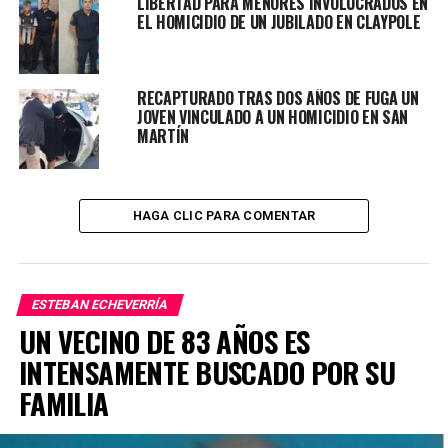
LIBERTAD PARA MENORES INVOLUCRADOS EN
pulsera de oro y su teléfono celular.
EL HOMICIDIO DE UN JUBILADO EN CLAYPOLE
Según las fuentes, el o los delincuentes pudieron haber
entrado a la casa por el ventiluz de la cocina.
RECAPTURADO TRAS DOS AÑOS DE FUGA UN
JOVEN VINCULADO A UN HOMICIDIO EN SAN
MARTÍN
TEMAS RELACIONADOS:
ACTUALIDAD
AMORDAZADA
ASESINATO
AUTOPSIA
ESTEBAN ECHEVERRIA
HOMICIDIO
HAGA CLIC PARA COMENTAR
JUBILADA
MONTE GRANDE
PRÓXIMO ARTÍCULO
CRIMEN SANTIAGO ALCÓCER: HAY DETENIDOS
ESTEBAN ECHEVERRÍA
NO TE PIERDAS
UN VECINO DE 83 AÑOS ES
BUSCAN A UN HOMBRE CON ALZHEIMER EN MONTE
GRANDE
INTENSAMENTE BUSCADO POR SU
FAMILIA