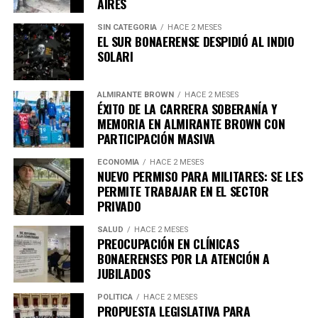
AIRES
de 32 años.
SIN CATEGORIA
HACE 2 MESES
EL SUR BONAERENSE DESPIDIÓ AL INDIO
Salieron de la vivienda recién un día después pero lo
SOLARI
hicieron de una manera muy especial: con un carrito
donde se encontraba el cuerpo mutilado de Santiago
Alcócer. Engancharon el carrito a una moto Zanella y
ALMIRANTE BROWN
HACE 2 MESES
ÉXITO DE LA CARRERA SOBERANÍA Y
eso de las 03:20, otras imágenes muestran como la
MEMORIA EN ALMIRANTE BROWN CON
pareja descartó el cuerpo en el baldío del barrio 9 de
PARTICIPACIÓN MASIVA
Abril en Esteban Echeverría. Luego de arrojarlo, lo
incineraron. Posteriormente, descartaron el carro en la
ECONOMÍA
HACE 2 MESES
NUEVO PERMISO PARA MILITARES: SE LES
calle Aristóteles al 1800.
PERMITE TRABAJAR EN EL SECTOR
PRIVADO
SALUD
HACE 2 MESES
PREOCUPACIÓN EN CLÍNICAS
BONAERENSES POR LA ATENCIÓN A
JUBILADOS
POLÍTICA
HACE 2 MESES
PROPUESTA LEGISLATIVA PARA