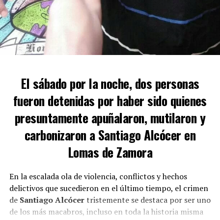
El sábado por la noche, dos personas
fueron detenidas por haber sido quienes
La búsqueda de los asesinos
presuntamente apuñalaron, mutilaron y
carbonizaron a Santiago Alcócer en
Lomas de Zamora
La causa del policía asesinado es llevada a cabo por la
UFI N°8 del Departamento Judicial de Lomas de Zamora
a cargo del fiscal Jorge Grieco. También interviene le
En la escalada ola de violencia, conflictos y hechos
Gabinete de Homicidios de Lomas. La búsqueda de los
delictivos que sucedieron en el último tiempo, el crimen
prófugos es activa.
de
Santiago Alcócer
tristemente se destaca por ser uno
de los más macabros, incluso en toda la historia misma