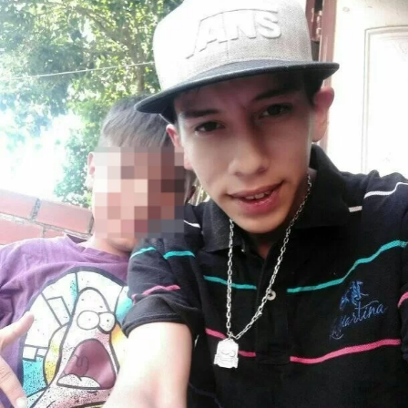
muy mal herido producto de un impacto en su cuello.
Lee también:
LE CORTARON LA CARA A
UN CHOFER DE LANÚS: HAY PARO
Los delincuentes se dieron a la fuga. Alvez fue
trasladado de urgencia al Hospital del Bicentenario de
Esteban Echeverría por su compañera en el mismo
móvil con el cual se encontraban patrullando. Ya en el
hospital, horas después, Alvez falleció durante la
operación.