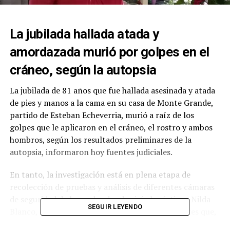
La jubilada hallada atada y
amordazada murió por golpes en el
cráneo, según la autopsia
La jubilada de 81 años que fue hallada asesinada y atada
de pies y manos a la cama en su casa de Monte Grande,
partido de Esteban Echeverria, murió a raíz de los
golpes que le aplicaron en el cráneo, el rostro y ambos
hombros, según los resultados preliminares de la
autopsia, informaron hoy fuentes judiciales.
En tanto, la investigación está en plena etapa de
recolección de pruebas y análisis de diferentes cámaras
de seguridad de la cuadra donde vivía la víctima, Nilda
SEGUIR LEYENDO
Blanco, con el fin de identificar a el o los atacantes que,
antes de huir, robaron el teléfono celular de la mujer.