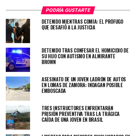
La fiscal de Esteban Echeverría a cargo del caso, María
PODRÍA GUSTARTE
Paula Segade Sánchez, es quien lleva adelante la
DETENIDO MIENTRAS COMÍA: EL PRÓFUGO
pesquisa del crimen descubierto el domingo último,
QUE DESAFIÓ A LA JUSTICIA
cuando el hijo de la víctima fue hasta la casa de su
madre, situada en Arana al 1800, porque no respondía a
sus llamados.
DETENIDO TRAS CONFESAR EL HOMICIDIO DE
SU HIJO CON AUTISMO EN ALMIRANTE
Al llegar, el hombre vio que la puerta de ingreso estaba
BROWN
abierta y al entrar encontró a su madre muerta sobre la
cama, visiblemente golpeada.
ASESINATO DE UN JOVEN LADRÓN DE AUTOS
EN LOMAS DE ZAMORA: INDAGAN POSIBLE
EMBOSCADA
El informe preliminar de la autopsia estableció que
Blanco fue atacada unas 48 horas antes del hallazgo del
TRES INSTRUCTORES ENFRENTARÁN
PRISIÓN PREVENTIVA TRAS LA TRÁGICA
cuerpo.
CAÍDA DE UNA JOVEN EN BRASIL
Los investigadores manejan como principal hipótesis el
robo, ya que a la mujer le faltaban unas cadenitas, una