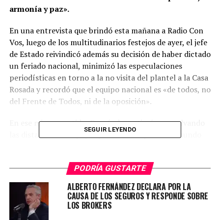
armonía y paz».
En una entrevista que brindó esta mañana a Radio Con
Vos, luego de los multitudinarios festejos de ayer, el jefe
de Estado reivindicó además su decisión de haber dictado
un feriado nacional, minimizó las especulaciones
periodísticas en torno a la no visita del plantel a la Casa
Rosada y recordó que el equipo nacional es «de todos, no
del Frente de Todos, ni de la oposición».
En ese mismo sentido, Fernández estimó que -salvando
SEGUIR LEYENDO
las distancias- el equipo que salió campeón del mundo
«es como el Papa», que «está por encima» de todos:
«Hay algo en nosotros que nos lleva a apropiarnos de lo
PODRÍA GUSTARTE
que es de todos», apuntó.
ALBERTO FERNÁNDEZ DECLARA POR LA
«Lo que quería simplemente era que (ellos) vieran y
CAUSA DE LOS SEGUROS Y RESPONDE SOBRE
recibieran la alegría del pueblo y se reconfortaran con
LOS BROKERS
el cariño y eso lo logré. Esa es mi alegría. Para ver o