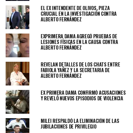
hablar con Messi o Scaloni habrá tiempo, pero ahora el
EL EX INTENDENTE DE OLIVOS, PIEZA
tiempo es de ellos», dijo el mandatario en la extensa
CRUCIAL EN LA INVESTIGACIÓN CONTRA
entrevista.
ALBERTO FERNÁNDEZ
EXPRIMERA DAMA AGREGÓ PRUEBAS DE
LESIONES FÍSICAS EN LA CAUSA CONTRA
Respecto de una visita a la Casa Rosada, el mandatario
ALBERTO FERNÁNDEZ
aclaró que él se encargó de «hacerles saber a las
autoridades de la AFA que tenían la Casa de Gobierno a
REVELAN DETALLES DE LOS CHATS ENTRE
disposición», pero que ellos «eligieron otra cosa y es
FABIOLA YAÑEZ Y LA SECRETARIA DE
muy respetable».
ALBERTO FERNÁNDEZ
«No le asigno ninguna trascendencia a que hayan venido
o no a la Casa de Gobierno. En lo personal, si tuvo que
EX PRIMERA DAMA CONFIRMÓ ACUSACIONES
Y REVELÓ NUEVOS EPISODIOS DE VIOLENCIA
ver con no mezclar el fútbol con la política, me encanta
estar haciendo escuela», dijo y subrayó: «Ayer el
homenajeado no era el Presidente sino los jugadores, así
lo interprete siempre».
MILEI RESPALDÓ LA ELIMINACIÓN DE LAS
JUBILACIONES DE PRIVILEGIO