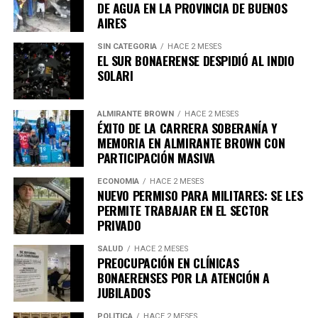
contar con cobertura obligatoria en hospitales públicos,
DE AGUA EN LA PROVINCIA DE BUENOS
así como en obras sociales y empresas de medicina
AIRES
prepaga.
SIN CATEGORIA
HACE 2 MESES
La medida también aplicará a los consorcios
EL SUR BONAERENSE DESPIDIÓ AL INDIO
Requisitos para acceder a estos
SOLARI
Asimismo, la iniciativa prevé que los comercios y
procedimientos
servicios con alto consumo de agua adopten
estrategias
ALMIRANTE BROWN
HACE 2 MESES
para reutilizar el agua utilizada en sus procesos de
De acuerdo con la propuesta, podrán solicitar el
ÉXITO DE LA CARRERA SOBERANÍA Y
lavado.
procedimiento aquellas personas que presenten:
MEMORIA EN ALMIRANTE BROWN CON
PARTICIPACIÓN MASIVA
En lo que respecta a edificios residenciales, se plantea
Una enfermedad grave e incurable.
ECONOMÍA
HACE 2 MESES
que los consorcios más grandes implementen
NUEVO PERMISO PARA MILITARES: SE LES
Un estado crónico irreversible.
dispositivos que regulen el flujo y la presión del agua
PERMITE TRABAJAR EN EL SECTOR
para evitar su desperdicio.
PRIVADO
Un sufrimiento físico o psíquico que se considere
intolerable.
SALUD
HACE 2 MESES
PREOCUPACIÓN EN CLÍNICAS
Además, es necesario que la persona exprese su
BONAERENSES POR LA ATENCIÓN A
voluntad de manera libre, informada y de forma
JUBILADOS
reiterada.
POLÍTICA
HACE 2 MESES