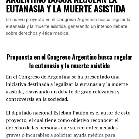
EUTANASIA Y LA MUERTE ASISTIDA
Un nuevo proyecto en el Congreso Argentino busca regular la
Si se aprueba en el Congreso, esta propuesta
eutanasia y la muerte asistida, generando un intenso debate
representaría un cambio significativo en el tratamiento
sobre derechos y ética médica.
penal de aquellos que colaboran en el encubrimiento de
tales delitos.
GALMARINI FUE TITULAR DE AYSA
Propuesta en el Congreso Argentino busca regular
la eutanasia y la muerte asistida
¿Cómo se limitará el uso de agua
En el Congreso de Argentina se ha presentado una
potable?
iniciativa destinada a legalizar la eutanasia y la muerte
asistida, reavivando un debate de gran relevancia y
La propuesta incluye la
adopción de tecnologías
controversia en la sociedad.
modernas que reduzcan el consumo de agua en
actividades de limpieza y mantenimiento.
Según
El diputado nacional Esteban Paulón es el autor de este
Galmarini, existen herramientas que permiten realizar
proyecto, el cual tiene como objetivo reconocer el
las mismas funciones con un uso de agua
derecho de las personas que sufren enfermedades
significativamente menor que los métodos
graves o incurables a solicitar ayuda médica para