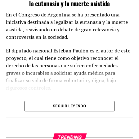
la eutanasia y la muerte asistida
¿Cómo se limitará el uso de agua
En el Congreso de Argentina se ha presentado una
potable?
iniciativa destinada a legalizar la eutanasia y la muerte
asistida, reavivando un debate de gran relevancia y
La propuesta incluye la
adopción de tecnologías
controversia en la sociedad.
modernas que reduzcan el consumo de agua en
actividades de limpieza y mantenimiento.
Según
El diputado nacional Esteban Paulón es el autor de este
Galmarini, existen herramientas que permiten realizar
proyecto, el cual tiene como objetivo reconocer el
las mismas funciones con un uso de agua
derecho de las personas que sufren enfermedades
significativamente menor que los métodos
graves o incurables a solicitar ayuda médica para
convencionales.
finalizar su vida de forma voluntaria y digna, bajo
rigurosos controles.
Uno de los focos principales de la propuesta está en los
lavaderos de vehículos. Se sugiere que estos negocios
Detalles del proyecto sobre eutanasia y
utilicen agua de pozo o industrial en lugar de agua
SEGUIR LEYENDO
muerte asistida
potable, siempre que se cumplan las condiciones
ambientales y sanitarias. Además, los lavaderos
deben
La propuesta contempla dos enfoques distintos.
instalar equipamiento que optimice el uso del agua.
TRENDING