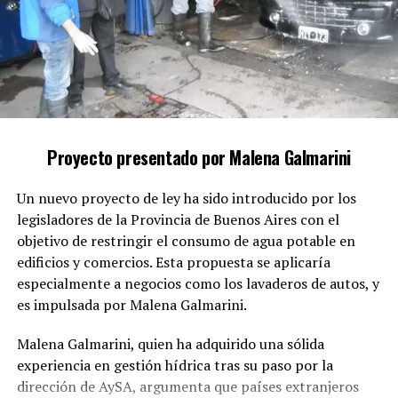
relevantes o la provisión de información engañosa a las
autoridades.
Según el legislador, cuando un allegado al autor
colabora conscientemente en estas acciones, deja de
actuar por un vínculo familiar o emocional y se
convierte en cómplice de la impunidad de un delito
Proyecto presentado por Malena Galmarini
grave.
Un nuevo proyecto de ley ha sido introducido por los
El proyecto sostiene que la protección de la intimidad
legisladores de la Provincia de Buenos Aires con el
familiar no puede ser un obstáculo para la investigación
objetivo de restringir el consumo de agua potable en
y la sanción de delitos que vulneran los derechos
edificios y comercios. Esta propuesta se aplicaría
fundamentales de las mujeres.
especialmente a negocios como los lavaderos de autos, y
Conformidad con compromisos
es impulsada por Malena Galmarini.
internacionales
Malena Galmarini, quien ha adquirido una sólida
experiencia en gestión hídrica tras su paso por la
Además, la iniciativa tiene como meta alinear la
dirección de AySA, argumenta que países extranjeros
legislación argentina con los compromisos adquiridos