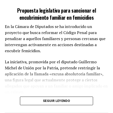
un comunicado de prensa.
Propuesta legislativa para sancionar el
Desde La Pampa, Lousteau sostuvo que Berhongaray “es
encubrimiento familiar en femicidios
un candidato a gobernador para los tiempos que corren,
sin marketing, honesto, con el conocimiento de un
En la Cámara de Diputados se ha introducido un
montón de cuestiones técnicas y que conoce su
proyecto que busca reformar el Código Penal para
provincia como pocos candidatos pueden decir que la
penalizar a aquellos familiares y personas cercanas que
conocen”.
intervengan activamente en acciones destinadas a
encubrir femicidios.
Berhongaray también recibió el saludo del presidente de
la UCR, Gerardo Morales, del diputado nacional por
La iniciativa, promovida por el diputado Guillermo
Buenos Aries, Facundo Manes y, de parte del PRO, del
Michel de Unión por la Patria, pretende restringir la
jefe de Gobierno Porteño, Horacio Rodríguez Larreta.
aplicación de la llamada «excusa absolutoria familiar»,
una figura legal que actualmente protege a ciertos
allegados que apoyan a un familiar o amigo implicado en
un crimen.
TEMAS RELACIONADOS:
ACTUALIDAD
SEGUIR LEYENDO
Modificaciones propuestas
ELECCIONES LA PAMPA
PRO
UCR