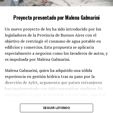
colabora conscientemente en estas acciones, deja de
actuar por un vínculo familiar o emocional y se
convierte en cómplice de la impunidad de un delito
Proyecto presentado por Malena Galmarini
grave.
Un nuevo proyecto de ley ha sido introducido por los
El proyecto sostiene que la protección de la intimidad
legisladores de la Provincia de Buenos Aires con el
familiar no puede ser un obstáculo para la investigación
objetivo de restringir el consumo de agua potable en
y la sanción de delitos que vulneran los derechos
edificios y comercios. Esta propuesta se aplicaría
fundamentales de las mujeres.
especialmente a negocios como los lavaderos de autos, y
Conformidad con compromisos
es impulsada por Malena Galmarini.
internacionales
Malena Galmarini, quien ha adquirido una sólida
experiencia en gestión hídrica tras su paso por la
Además, la iniciativa tiene como meta alinear la
dirección de AySA, argumenta que países extranjeros
legislación argentina con los compromisos adquiridos
han implementado con éxito normativas similares. En
en la Convención de Belém do Pará y otros
esos lugares, el agua es reciclada y reutilizada, mientras
instrumentos internacionales de derechos humanos que
que en Argentina se continúa desperdiciando,
demandan respuestas efectivas frente a la violencia de
especialmente en actividades como el lavado de
SEGUIR LEYENDO
género.
vehículos, donde se pierden miles de litros a diario.