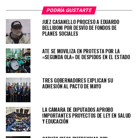
«#SinFederalismoNoHayPais».
PODRÍA GUSTARTE
El mandatario provincial compartió una publicación
JUEZ CASANELLO PROCESÓ A EDUARDO
periodística que da cuenta de que los gobernadores
BELLIBONI POR DESVÍO DE FONDOS DE
Gustavo Sáenz (Salta); Arabela Carreras (Río Negro);
PLANES SOCIALES
Omar Gutiérrez (Neuquén) y Oscar Herrera Ahuad
(Misiones) cuestionaron el fallo de la Corte Suprema de
ATE SE MOVILIZA EN PROTESTA POR LA
Justicia que dispuso que el Gobierno destinara el 2,95%
«SEGUNDA OLA» DE DESPIDOS EN EL ESTADO
del volumen de impuestos coparticipables a la Ciudad de
Buenos Aires.
TRES GOBERNADORES EXPLICAN SU
Los cuatro mandatarios -que no participaron de la
ADHESIÓN AL PACTO DE MAYO
reunión que el presidente Alberto Fernández mantuvo
ayer con gobernadores en Casa de Gobierno- se
expresaron en las últimas horas a través de un
LA CÁMARA DE DIPUTADOS APROBÓ
comunicado conjunto.
IMPORTANTES PROYECTOS DE LEY EN SALUD
Y EDUCACIÓN
«Las y los gobernadores de la República Argentina que
firmamos este comunicado, manifestamos nuestra