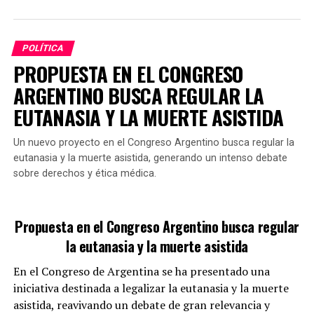
En este contexto, el proyecto enfatiza que combatir la
impunidad no solo implica sancionar a los autores
POLÍTICA
directos de femicidios, sino también erradicar
PROPUESTA EN EL CONGRESO
normativas que puedan obstaculizar las investigaciones
ARGENTINO BUSCA REGULAR LA
o favorecer la falta de justicia.
EUTANASIA Y LA MUERTE ASISTIDA
Un nuevo proyecto en el Congreso Argentino busca regular la
Si se aprueba en el Congreso, esta propuesta
eutanasia y la muerte asistida, generando un intenso debate
representaría un cambio significativo en el tratamiento
sobre derechos y ética médica.
penal de aquellos que colaboran en el encubrimiento de
tales delitos.
GALMARINI FUE TITULAR DE AYSA
Propuesta en el Congreso Argentino busca regular
la eutanasia y la muerte asistida
¿Cómo se limitará el uso de agua
En el Congreso de Argentina se ha presentado una
potable?
iniciativa destinada a legalizar la eutanasia y la muerte
asistida, reavivando un debate de gran relevancia y
La propuesta incluye la
adopción de tecnologías