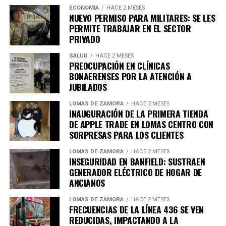
ECONOMÍA
HACE 2 MESES
En segundo lugar, la muerte asistida voluntaria, donde la
NUEVO PERMISO PARA MILITARES: SE LES
persona se autoadministra el medicamento recetado
PERMITE TRABAJAR EN EL SECTOR
por un médico.
PRIVADO
SALUD
HACE 2 MESES
El proyecto establece que ambos métodos deberán
PREOCUPACIÓN EN CLÍNICAS
contar con cobertura obligatoria en hospitales públicos,
BONAERENSES POR LA ATENCIÓN A
así como en obras sociales y empresas de medicina
JUBILADOS
prepaga.
LOMAS DE ZAMORA
HACE 2 MESES
La medida también aplicará a los consorcios
INAUGURACIÓN DE LA PRIMERA TIENDA
Requisitos para acceder a estos
DE APPLE TRADE EN LOMAS CENTRO CON
Asimismo, la iniciativa prevé que los comercios y
SORPRESAS PARA LOS CLIENTES
procedimientos
servicios con alto consumo de agua adopten
estrategias
LOMAS DE ZAMORA
HACE 2 MESES
para reutilizar el agua utilizada en sus procesos de
De acuerdo con la propuesta, podrán solicitar el
INSEGURIDAD EN BANFIELD: SUSTRAEN
lavado.
procedimiento aquellas personas que presenten:
GENERADOR ELÉCTRICO DE HOGAR DE
ANCIANOS
En lo que respecta a edificios residenciales, se plantea
Una enfermedad grave e incurable.
LOMAS DE ZAMORA
HACE 2 MESES
que los consorcios más grandes implementen
FRECUENCIAS DE LA LÍNEA 436 SE VEN
Un estado crónico irreversible.
dispositivos que regulen el flujo y la presión del agua
REDUCIDAS, IMPACTANDO A LA