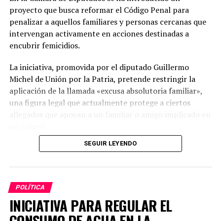
#SINFEDERALISMONOHAYPAIS
ACTUALIDAD
proyecto que busca reformar el Código Penal para
GERARDO ZAMORA
penalizar a aquellos familiares y personas cercanas que
PRÓXIMO ARTÍCULO
intervengan activamente en acciones destinadas a
EL PRESIDENTE DISPUSO REASIGNAR FONDOS DEL
encubrir femicidios.
PRESUPUESTO Y TRANSFERIR A CUENTA DE CABA
La iniciativa, promovida por el diputado Guillermo
NO TE PIERDAS
ANTE EMBAJADORES EXTRANJEROS, CAFIERO RATIFICÓ EL
Michel de Unión por la Patria, pretende restringir la
COMPROMISO DE LA ARGENTINA CON LA PAZ MUNDIAL
aplicación de la llamada «excusa absolutoria familiar»,
una figura legal que actualmente protege a ciertos
allegados que apoyan a un familiar o amigo implicado en
un crimen.
SEGUIR LEYENDO
Modificaciones propuestas
El proyecto sugiere una enmienda al artículo 277, inciso
4°, del Código Penal, de modo que la exención no se
POLÍTICA
aplique a quienes, de forma intencionada, colaboren en
INICIATIVA PARA REGULAR EL
ocultar pruebas o interfieran en las indagaciones
CONSUMO DE AGUA EN LA
relacionadas con femicidios y homicidios vinculados a la