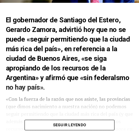
El gobernador de Santiago del Estero,
Gerardo Zamora, advirtió hoy que no se
puede «seguir permitiendo que la ciudad
más rica del país», en referencia a la
ciudad de Buenos Aires, «se siga
apropiando de los recursos de la
Argentina» y afirmó que «sin federalsmo
no hay país».
«Con la fuerza de la razón que nos asiste, las provincias
(que dimos nacimiento a nuestra nación) no podemos
seguir permitiendo que la ciudad más rica del país (y que
además no produce nada) se siga apropiando de los
SEGUIR LEYENDO
recursos del resto de la Argentina!!», publicó Zamora en
su cuenta de Twitter, con la etiqueta