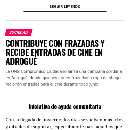
SEGUIR LEYENDO
Esta tradición, que lleva años en la cultura argentina, es
un espectáculo habitual ver a los estudiantes recién
Durante el evento en la UNLZ, se explorarán los
graduados cubiertos de harina, huevos y espuma
desafíos que enfrentan las personas autistas para
recorriendo las calles. Este rito se celebra en colegios
SOCIEDAD
integrarse en una sociedad que a menudo no los
secundarios, institutos terciarios y universidades.
CONTRIBUYE CON FRAZADAS Y
considera. Para asistir, no es necesaria una inscripción
RECIBE ENTRADAS DE CINE EN
previa; simplemente se puede acudir al lugar. Este
enfoque busca reflejar un verdadero ejemplo de
ADROGUÉ
inclusión.
La ONG Compromiso Ciudadano lanza una campaña solidaria
en Adrogué, donde quienes donen frazadas o ropa de abrigo
recibirán entradas para el cine durante todo junio.
Iniciativa de ayuda comunitaria
Con la llegada del invierno, los días se vuelven más fríos
Es una costumbre que abarca a todos los estratos
y difíciles de soportar, especialmente para aquellos que
sociales, ya que se celebra en cualquier lugar donde un