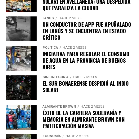
SOLARI EN AVELLANEDA: UNA DESPEDIDA
calle.
QUE PARALIZA LA CIUDAD
LANUS
HACE 2 MESES
UN CONDUCTOR DE APP FUE APUÑALADO
EN LANÚS Y SE ENCUENTRA EN ESTADO
CRÍTICO
POLÍTICA
HACE 2 MESES
INICIATIVA PARA REGULAR EL CONSUMO
DE AGUA EN LA PROVINCIA DE BUENOS
AIRES
Si se considera el total anual, esto se traduce en unas
SIN CATEGORIA
HACE 2 MESES
EL SUR BONAERENSE DESPIDIÓ AL INDIO
560 toneladas de alimentos que terminan en la basura.
SOLARI
La legisladora propone una alternativa: reemplazar esta
tradición por kits ecológicos, una opción que parece
viable y razonable a partir de los números.
ALMIRANTE BROWN
HACE 2 MESES
ÉXITO DE LA CARRERA SOBERANÍA Y
CAMPAÑA DE CINE SOLIDARIO: DONA
MEMORIA EN ALMIRANTE BROWN CON
Además de abordar la cuestión alimentaria, el proyecto
FRAZADAS Y OBTEN ENTRADAS
PARTICIPACIÓN MASIVA
de ley tiene como meta promover un impacto positivo
en el medio ambiente, dado que las festividades actuales
ECONOMÍA
HACE 2 MESES