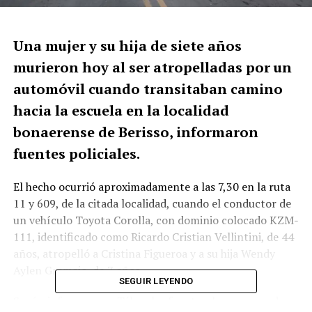
Una mujer y su hija de siete años
murieron hoy al ser atropelladas por un
automóvil cuando transitaban camino
hacia la escuela en la localidad
bonaerense de Berisso, informaron
fuentes policiales.
El hecho ocurrió aproximadamente a las 7,30 en la ruta
11 y 609, de la citada localidad, cuando el conductor de
un vehículo Toyota Corolla, con dominio colocado KZM-
111, identificado como Ricardo Cristian Vellintini, de 44
años, atropelló a Cristina Figueroa y a su hija Wendy
Aylen Gramajo, de 7 años.
SEGUIR LEYENDO
Según informaron a Télam las fuentes, los cuerpos de