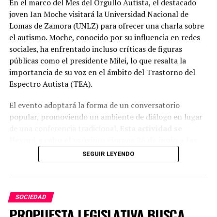
En el marco del Mes del Orgullo Autista, el destacado
joven Ian Moche visitará la Universidad Nacional de
Lomas de Zamora (UNLZ) para ofrecer una charla sobre
el autismo. Moche, conocido por su influencia en redes
sociales, ha enfrentado incluso críticas de figuras
públicas como el presidente Milei, lo que resalta la
importancia de su voz en el ámbito del Trastorno del
Espectro Autista (TEA).
El evento adoptará la forma de un conversatorio
popular, promoviendo un ambiente de diálogo en lugar
de una conferencia tradicional.
Esta actividad se
llevará a cabo el próximo viernes 26 de junio a las
16:30 en el Salón D de la Facultad de Ciencias
SEGUIR LEYENDO
Sociales.
SOCIEDAD
PROPUESTA LEGISLATIVA BUSCA