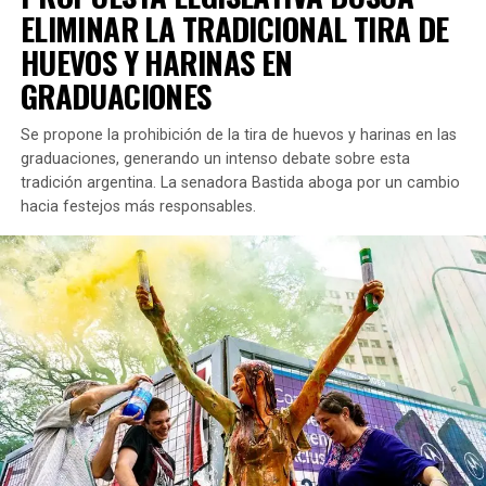
ELIMINAR LA TRADICIONAL TIRA DE
HUEVOS Y HARINAS EN
GRADUACIONES
Se propone la prohibición de la tira de huevos y harinas en las
graduaciones, generando un intenso debate sobre esta
tradición argentina. La senadora Bastida aboga por un cambio
hacia festejos más responsables.
La invitación está abierta a todos, tanto a estudiantes de
la UNLZ como a cualquier interesado. El propósito del
encuentro es
profundizar en el entendimiento del
espectro autista y discutir aspectos relacionados con
la inclusión social.
Contenido de la Charla de Ian Moche
El enfoque de la charla se centrará en el autismo, que