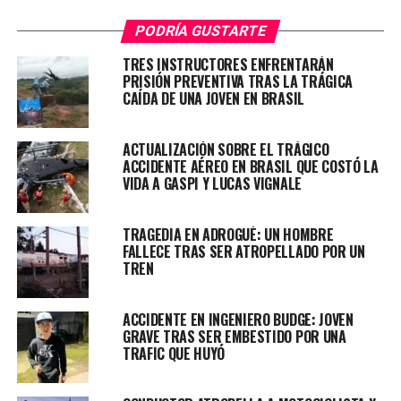
las víctimas fueron encontrados tendidos en la cinta
asfáltica, y tras la llegada de un ambulancia del SAME, la
PODRÍA GUSTARTE
médica Paula Suárez constató el deceso.
TRES INSTRUCTORES ENFRENTARÁN
PRISIÓN PREVENTIVA TRAS LA TRÁGICA
El caso es investigado por la fiscalía en turno del
CAÍDA DE UNA JOVEN EN BRASIL
Departamento Judicial de Quilmes, donde el conductor
quedó imputado por doble homicidio culposo.
ACTUALIZACIÓN SOBRE EL TRÁGICO
ACCIDENTE AÉREO EN BRASIL QUE COSTÓ LA
VIDA A GASPI Y LUCAS VIGNALE
TEMAS RELACIONADOS:
ACCIDENTE
BERISSO
TRAGEDIA EN ADROGUÉ: UN HOMBRE
FALLECE TRAS SER ATROPELLADO POR UN
PRÓXIMO ARTÍCULO
TREN
JUJUY: MARCHA DE ANTORCHAS TRAS EL ESTALLIDO
NO TE PIERDAS
ACCIDENTE EN INGENIERO BUDGE: JOVEN
COMISIÓN DE DIPUTADOS TRATA MAÑANA PROYECTOS
GRAVE TRAS SER EMBESTIDO POR UNA
VINCULADOS A LICENCIAS Y BECAS ESTUDIANTILES
TRAFIC QUE HUYÓ