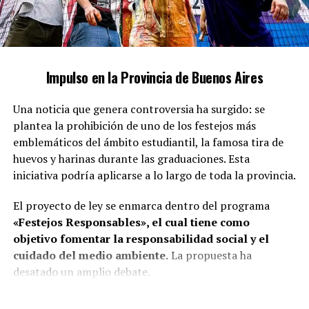
abarca un amplio espectro de variaciones. Ian Moche ha
emergido como un referente en esta temática,
especialmente en el ámbito digital, donde aborda
cuestiones críticas como
la inclusión de las personas
Impulso en la Provincia de Buenos Aires
autistas en la sociedad y la falta de reconocimiento
de sus derechos.
Una noticia que genera controversia ha surgido: se
plantea la prohibición de uno de los festejos más
emblemáticos del ámbito estudiantil, la famosa tira de
huevos y harinas durante las graduaciones. Esta
iniciativa podría aplicarse a lo largo de toda la provincia.
El proyecto de ley se enmarca dentro del programa
«Festejos Responsables», el cual tiene como
objetivo fomentar la responsabilidad social y el
cuidado del medio ambiente.
La propuesta ha
desatado un amplio debate.