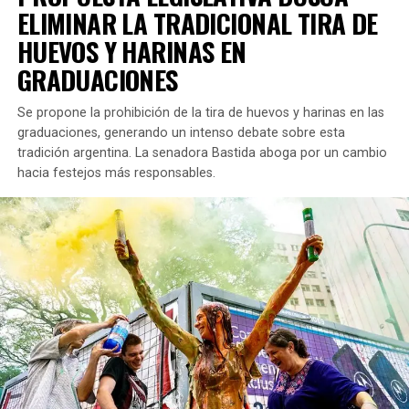
ELIMINAR LA TRADICIONAL TIRA DE
HUEVOS Y HARINAS EN
GRADUACIONES
Se propone la prohibición de la tira de huevos y harinas en las
graduaciones, generando un intenso debate sobre esta
tradición argentina. La senadora Bastida aboga por un cambio
hacia festejos más responsables.
La invitación está abierta a todos, tanto a estudiantes de
la UNLZ como a cualquier interesado. El propósito del
encuentro es
profundizar en el entendimiento del
espectro autista y discutir aspectos relacionados con
la inclusión social.
Contenido de la Charla de Ian Moche
El enfoque de la charla se centrará en el autismo, que