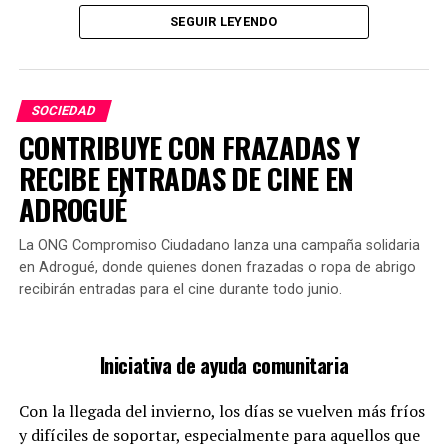
SEGUIR LEYENDO
Esta tradición, que lleva años en la cultura argentina, es
un espectáculo habitual ver a los estudiantes recién
Durante el evento en la UNLZ, se explorarán los
graduados cubiertos de harina, huevos y espuma
desafíos que enfrentan las personas autistas para
recorriendo las calles. Este rito se celebra en colegios
SOCIEDAD
integrarse en una sociedad que a menudo no los
secundarios, institutos terciarios y universidades.
CONTRIBUYE CON FRAZADAS Y
considera. Para asistir, no es necesaria una inscripción
RECIBE ENTRADAS DE CINE EN
previa; simplemente se puede acudir al lugar. Este
enfoque busca reflejar un verdadero ejemplo de
ADROGUÉ
inclusión.
La ONG Compromiso Ciudadano lanza una campaña solidaria
en Adrogué, donde quienes donen frazadas o ropa de abrigo
recibirán entradas para el cine durante todo junio.
Iniciativa de ayuda comunitaria
Con la llegada del invierno, los días se vuelven más fríos
Es una costumbre que abarca a todos los estratos
y difíciles de soportar, especialmente para aquellos que
sociales, ya que se celebra en cualquier lugar donde un