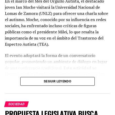
En el marco del Mes del Orgullo Autista, el destacado
NO TE PIERDAS
joven Ian Moche visitará la Universidad Nacional de
LOS OCÉANOS REGISTRARON EL «MAYO MÁS CÁLIDO
Lomas de Zamora (UNLZ) para ofrecer una charla sobre
JAMÁS REGISTRADO EN LA HISTORIA»
el autismo. Moche, conocido por su influencia en redes
sociales, ha enfrentado incluso críticas de figuras
públicas como el presidente Milei, lo que resalta la
importancia de su voz en el ámbito del Trastorno del
Espectro Autista (TEA).
El evento adoptará la forma de un conversatorio
popular, promoviendo un ambiente de diálogo en lugar
de una conferencia tradicional.
Esta actividad se
llevará a cabo el próximo viernes 26 de junio a las
16:30 en el Salón D de la Facultad de Ciencias
SEGUIR LEYENDO
Sociales.
SOCIEDAD
PROPUESTA LEGISLATIVA BUSCA