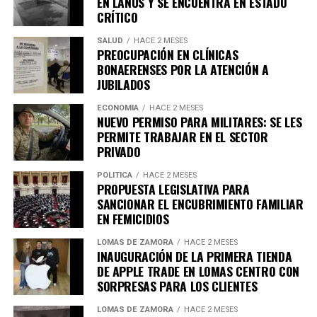
EN LANÚS Y SE ENCUENTRA EN ESTADO
calle.
CRÍTICO
SALUD
HACE 2 MESES
PREOCUPACIÓN EN CLÍNICAS
BONAERENSES POR LA ATENCIÓN A
JUBILADOS
ECONOMÍA
HACE 2 MESES
NUEVO PERMISO PARA MILITARES: SE LES
PERMITE TRABAJAR EN EL SECTOR
PRIVADO
Si se considera el total anual, esto se traduce en unas
POLÍTICA
HACE 2 MESES
PROPUESTA LEGISLATIVA PARA
560 toneladas de alimentos que terminan en la basura.
SANCIONAR EL ENCUBRIMIENTO FAMILIAR
La legisladora propone una alternativa: reemplazar esta
EN FEMICIDIOS
tradición por kits ecológicos, una opción que parece
viable y razonable a partir de los números.
LOMAS DE ZAMORA
HACE 2 MESES
INAUGURACIÓN DE LA PRIMERA TIENDA
CAMPAÑA DE CINE SOLIDARIO: DONA
DE APPLE TRADE EN LOMAS CENTRO CON
Además de abordar la cuestión alimentaria, el proyecto
FRAZADAS Y OBTEN ENTRADAS
SORPRESAS PARA LOS CLIENTES
de ley tiene como meta promover un impacto positivo
en el medio ambiente, dado que las festividades actuales
LOMAS DE ZAMORA
HACE 2 MESES