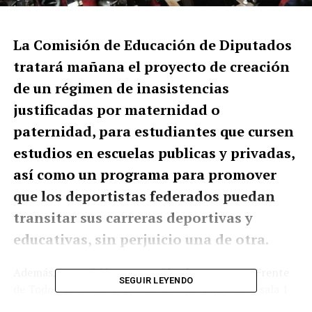
La Comisión de Educación de Diputados
tratará mañana el proyecto de creación
de un régimen de inasistencias
justificadas por maternidad o
paternidad, para estudiantes que cursen
estudios en escuelas publicas y privadas,
así como un programa para promover
que los deportistas federados puedan
transitar sus carreras deportivas y
educativas, sin perjuicio una de otra.
Además, la comisión que preside Blanca Osuna (Frente
SEGUIR LEYENDO
de Todos-Entre Ríos) se reunirá a las 10,30 en la sala 1
del anexo A de la cámara baja para debatir un proyecto