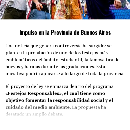
abarca un amplio espectro de variaciones. Ian Moche ha
emergido como un referente en esta temática,
especialmente en el ámbito digital, donde aborda
cuestiones críticas como
la inclusión de las personas
Impulso en la Provincia de Buenos Aires
autistas en la sociedad y la falta de reconocimiento
de sus derechos.
Una noticia que genera controversia ha surgido: se
plantea la prohibición de uno de los festejos más
emblemáticos del ámbito estudiantil, la famosa tira de
huevos y harinas durante las graduaciones. Esta
iniciativa podría aplicarse a lo largo de toda la provincia.
El proyecto de ley se enmarca dentro del programa
«Festejos Responsables», el cual tiene como
objetivo fomentar la responsabilidad social y el
cuidado del medio ambiente.
La propuesta ha
desatado un amplio debate.