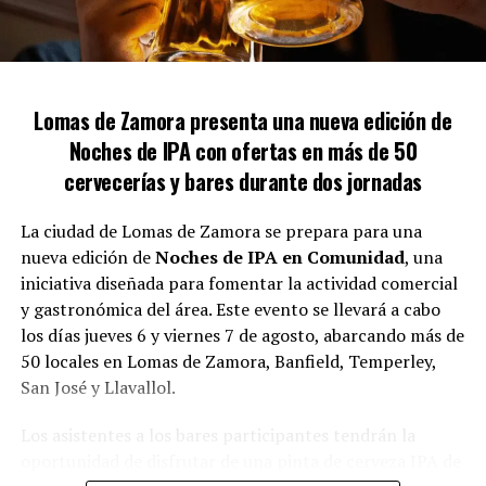
Medidas cautelares y protección
La mujer cuenta con una medida cautelar que ha sido
renovada en tres ocasiones, pero expresó su
Lomas de Zamora presenta una nueva edición de
descontento con la respuesta de las fuerzas de
Noches de IPA con ofertas en más de 50
seguridad cuando ha solicitado asistencia. «Al llamar al
911, les muestro la medida cautelar y, a pesar de ello, no
cervecerías y bares durante dos jornadas
toman las acciones necesarias, dejándome
desprotegida», criticó.
La ciudad de Lomas de Zamora se prepara para una
nueva edición de
Noches de IPA en Comunidad
, una
Gloria también cuestionó la efectividad de la aplicación
iniciativa diseñada para fomentar la actividad comercial
Alerta Lomas y mencionó que la protección asignada
y gastronómica del área. Este evento se llevará a cabo
nunca se implementó adecuadamente. A pesar de las
los días jueves 6 y viernes 7 de agosto, abarcando más de
denuncias por posibles irregularidades en la propiedad
50 locales en Lomas de Zamora, Banfield, Temperley,
del vecino, afirmó que las multas impuestas no han
San José y Llavallol.
resuelto el conflicto.
Los asistentes a los bares participantes tendrán la
Una nueva causa judicial
oportunidad de disfrutar de una pinta de cerveza IPA de