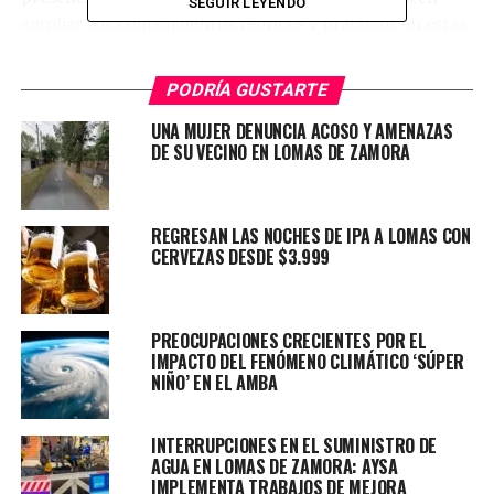
SEGUIR LEYENDO
ampliar sus conocimientos teóricos y prácticos en estas
áreas.
PODRÍA GUSTARTE
UNA MUJER DENUNCIA ACOSO Y AMENAZAS
DE SU VECINO EN LOMAS DE ZAMORA
REGRESAN LAS NOCHES DE IPA A LOMAS CON
CERVEZAS DESDE $3.999
PREOCUPACIONES CRECIENTES POR EL
Cursos disponibles
IMPACTO DEL FENÓMENO CLIMÁTICO ‘SÚPER
NIÑO’ EN EL AMBA
Entre las opciones cuatrimestrales se incluyen
hidroponía, que se llevará a cabo los lunes de 18:00 a
INTERRUPCIONES EN EL SUMINISTRO DE
AGUA EN LOMAS DE ZAMORA: AYSA
20:30; propagación de plantas ornamentales, los
IMPLEMENTA TRABAJOS DE MEJORA