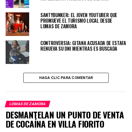
miércoles de 13:30 a 16:00; jardinería sustentable,
también los miércoles de 15:00 a 17:30; y huerta
SANTYBUNKER: EL JOVEN YOUTUBER QUE
agroecológica, los jueves de 14:30 a 17:00.
PROMUEVE EL TURISMO LOCAL DESDE
LOMAS DE ZAMORA
La oferta académica abarca también cursos sobre
hongos comestibles y plantas aromáticas y medicinales,
ambos los sábados de 9:30 a 12:00. Adicionalmente, se
CONTROVERSIA: GITANA ACUSADA DE ESTAFA
RENUEVA SU DNI MIENTRAS ES BUSCADA
ofrecerá una introducción a la jardinería los sábados de
12:30 a 15:00, junto con producción de biofertilizantes,
programado para los sábados de 13:00 a 15:30.
HAGA CLIC PARA COMENTAR
LOMAS DE ZAMORA
DESMANTELAN UN PUNTO DE VENTA
DE COCAÍNA EN VILLA FIORITO