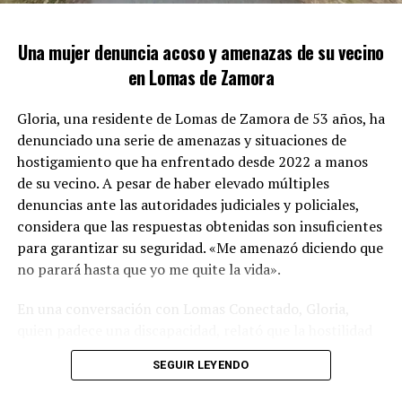
intersección de las calles Unamuno y Australia. Con gran
sigilo, se posicionaron en los alrededores antes de
Una mujer denuncia acoso y amenazas de su vecino
ingresar rápidamente a la propiedad, evitando así que el
en Lomas de Zamora
sospechoso pudiera escapar.
Gloria, una residente de Lomas de Zamora de 53 años, ha
denunciado una serie de amenazas y situaciones de
hostigamiento que ha enfrentado desde 2022 a manos
de su vecino. A pesar de haber elevado múltiples
denuncias ante las autoridades judiciales y policiales,
considera que las respuestas obtenidas son insuficientes
para garantizar su seguridad. «Me amenazó diciendo que
no parará hasta que yo me quite la vida».
En una conversación con Lomas Conectado, Gloria,
ZONA MARGINAL DONDE SE LLEVÓ A CABO EL
quien padece una discapacidad, relató que la hostilidad
OPERATIVO: UNAMUNO Y AUSTRALIA
comenzó hace más de tres años. «En una ocasión,
SEGUIR LEYENDO
cuando reclamé por el ruido, él se bajó los pantalones y
El resultado del operativo fue la incautación de
124
me mostró sus genitales, incitándome a realizar actos