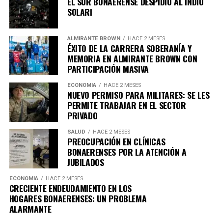
EL SUR BONAERENSE DESPIDIÓ AL INDIO
mencionó.
SOLARI
ALMIRANTE BROWN
HACE 2 MESES
ÉXITO DE LA CARRERA SOBERANÍA Y
Asimismo, destacó que la actividad es parte de un
MEMORIA EN ALMIRANTE BROWN CON
esfuerzo gubernamental para respaldar al sector
PARTICIPACIÓN MASIVA
gastronómico local, afirmando que se trata de «
una
política del Gobierno de la Comunidad para apoyar
ECONOMÍA
HACE 2 MESES
NUEVO PERMISO PARA MILITARES: SE LES
a los comercios, bares y cervecerías de Lomas de
PERMITE TRABAJAR EN EL SECTOR
Zamora. Consulta las redes del municipio para
PRIVADO
enterarte de todos los locales que se sumarán
«.
SALUD
HACE 2 MESES
PREOCUPACIÓN EN CLÍNICAS
BONAERENSES POR LA ATENCIÓN A
JUBILADOS
ECONOMÍA
HACE 2 MESES
CRECIENTE ENDEUDAMIENTO EN LOS
HOGARES BONAERENSES: UN PROBLEMA
ALARMANTE