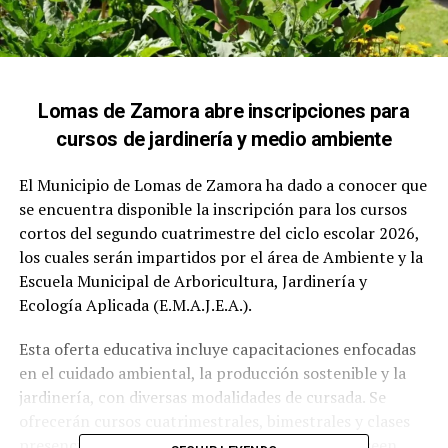
Lomas de Zamora abre inscripciones para
cursos de jardinería y medio ambiente
El Municipio de Lomas de Zamora ha dado a conocer que
se encuentra disponible la inscripción para los cursos
cortos del segundo cuatrimestre del ciclo escolar 2026,
los cuales serán impartidos por el área de Ambiente y la
Escuela Municipal de Arboricultura, Jardinería y
Ecología Aplicada (E.M.A.J.E.A.).
Esta oferta educativa incluye capacitaciones enfocadas
en el cuidado ambiental, la producción sostenible y la
jardinería, con diversas modalidades de cursada. Se
ofrecerán cursos cuatrimestrales, bimestrales y clases
presenciales, dirigidos a aquellos vecinos que deseen