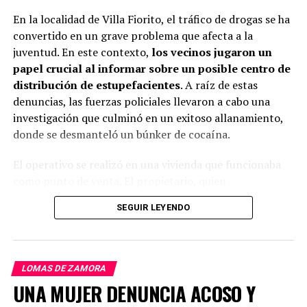
realizará en línea y estará abierta del 22 al 27 de junio”.
En la localidad de Villa Fiorito, el tráfico de drogas se ha
Además, han señalado que “las clases son presenciales y
convertido en un grave problema que afecta a la
tienen cupos limitados”.
juventud. En este contexto,
los vecinos jugaron un
papel crucial al informar sobre un posible centro de
distribución de estupefacientes
. A raíz de estas
Esta iniciativa es parte de los esfuerzos del Municipio
denuncias, las fuerzas policiales llevaron a cabo una
para fomentar la educación ambiental y el desarrollo de
investigación que culminó en un exitoso allanamiento,
prácticas sostenibles en la comunidad. Los interesados
donde se desmanteló un búnker de cocaína.
podrán registrarse en las fechas establecidas para
participar en alguna de las propuestas educativas
El operativo se realizó en una vivienda que funcionaba
programadas para el segundo semestre del año.
como punto de venta. El propietario, quien
supuestamente operaba como dealer, fue detenido por
SEGUIR LEYENDO
las autoridades. Durante el procedimiento, se logró
TEMAS RELACIONADOS:
CURSOS
ECOLOGÍA
JARDINERÍA
incautar una considerable cantidad de cocaína,
LOMAS DE ZAMORA
SUSTENTABILIDAD
previamente empaquetada y lista para su venta.
PRÓXIMO ARTÍCULO
LOMAS DE ZAMORA
CONTROVERSIA: GITANA ACUSADA DE ESTAFA RENUEVA SU
UNA MUJER DENUNCIA ACOSO Y
DNI MIENTRAS ES BUSCADA