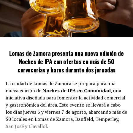
Medidas cautelares y protección
La mujer cuenta con una medida cautelar que ha sido
renovada en tres ocasiones, pero expresó su
Lomas de Zamora presenta una nueva edición de
descontento con la respuesta de las fuerzas de
Noches de IPA con ofertas en más de 50
seguridad cuando ha solicitado asistencia. «Al llamar al
911, les muestro la medida cautelar y, a pesar de ello, no
cervecerías y bares durante dos jornadas
toman las acciones necesarias, dejándome
desprotegida», criticó.
La ciudad de Lomas de Zamora se prepara para una
nueva edición de
Noches de IPA en Comunidad
, una
Gloria también cuestionó la efectividad de la aplicación
iniciativa diseñada para fomentar la actividad comercial
Alerta Lomas y mencionó que la protección asignada
y gastronómica del área. Este evento se llevará a cabo
nunca se implementó adecuadamente. A pesar de las
los días jueves 6 y viernes 7 de agosto, abarcando más de
denuncias por posibles irregularidades en la propiedad
50 locales en Lomas de Zamora, Banfield, Temperley,
del vecino, afirmó que las multas impuestas no han
San José y Llavallol.
resuelto el conflicto.