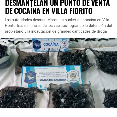
DESMANTELAN UN PUNTO DE VENTA
DE COCAÍNA EN VILLA FIORITO
Luis Alberto Torres se destacó como un trabajador
ferroviario.
Como electricista, formaba parte de la
Las autoridades desmantelaron un búnker de cocaína en Villa
Línea General San Martín, que conecta Retiro con
Fiorito tras denuncias de los vecinos, logrando la detención del
varias localidades del norte.
Sin embargo, su mayor
propietario y la incautación de grandes cantidades de droga.
legado era su compromiso como vecino y compañero,
participando activamente en asambleas que buscaban
mejorar las condiciones laborales de sus colegas,
siempre con un enfoque comunitario.