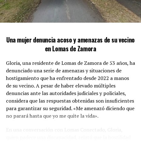
PRÓXIMO ARTÍCULO
Los agentes de la Delegación de Drogas Ilícitas de
NUEVOS CURSOS DE JARDINERÍA Y AUTOCULTIVO EN
Lomas se presentaron en el inmueble ubicado en la
LOMAS DE ZAMORA
intersección de las calles Unamuno y Australia. Con gran
NO TE PIERDAS
sigilo, se posicionaron en los alrededores antes de
ALLANAMIENTOS EN EL CASO INSAURRALDE: NUEVA ETAPA
Una mujer denuncia acoso y amenazas de su vecino
ingresar rápidamente a la propiedad, evitando así que el
EN LA INVESTIGACIÓN JUDICIAL
en Lomas de Zamora
sospechoso pudiera escapar.
Gloria, una residente de Lomas de Zamora de 53 años, ha
denunciado una serie de amenazas y situaciones de
hostigamiento que ha enfrentado desde 2022 a manos
de su vecino. A pesar de haber elevado múltiples
denuncias ante las autoridades judiciales y policiales,
considera que las respuestas obtenidas son insuficientes
para garantizar su seguridad. «Me amenazó diciendo que
no parará hasta que yo me quite la vida».
En una conversación con Lomas Conectado, Gloria,
ZONA MARGINAL DONDE SE LLEVÓ A CABO EL
quien padece una discapacidad, relató que la hostilidad