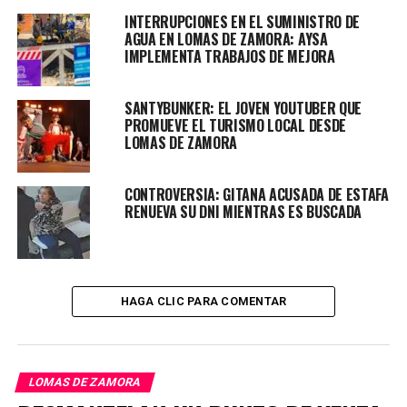
INTERRUPCIONES EN EL SUMINISTRO DE
AGUA EN LOMAS DE ZAMORA: AYSA
IMPLEMENTA TRABAJOS DE MEJORA
SANTYBUNKER: EL JOVEN YOUTUBER QUE
PROMUEVE EL TURISMO LOCAL DESDE
LOMAS DE ZAMORA
CONTROVERSIA: GITANA ACUSADA DE ESTAFA
RENUEVA SU DNI MIENTRAS ES BUSCADA
Este acto simbólico busca evitar que el olvido se lleve a
aquellos que dedicaron su vida a mejorar la calidad de
vida de la comunidad. La inauguración es parte del
proyecto
«Esquinas por la Memoria»
impulsado por la
HAGA CLIC PARA COMENTAR
municipalidad.
¿Quién fue Alberto Torres, el
LOMAS DE ZAMORA
ferroviario de Lomas desaparecido?