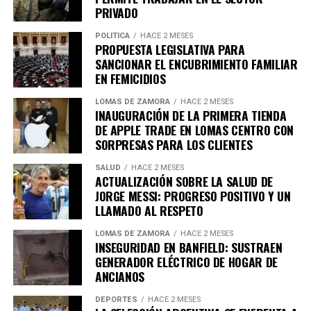
agregamos el viernes 7 para que puedas disfrutar de
PRIVADO
una cerveza a solo $3.999 en todas las cervecerías
POLÍTICA
HACE 2 MESES
participantes en Banfield, Lomas y Temperley
«,
PROPUESTA LEGISLATIVA PARA
mencionó.
SANCIONAR EL ENCUBRIMIENTO FAMILIAR
EN FEMICIDIOS
LOMAS DE ZAMORA
HACE 2 MESES
INAUGURACIÓN DE LA PRIMERA TIENDA
Asimismo, destacó que la actividad es parte de un
DE APPLE TRADE EN LOMAS CENTRO CON
esfuerzo gubernamental para respaldar al sector
SORPRESAS PARA LOS CLIENTES
gastronómico local, afirmando que se trata de «
una
política del Gobierno de la Comunidad para apoyar
SALUD
HACE 2 MESES
ACTUALIZACIÓN SOBRE LA SALUD DE
a los comercios, bares y cervecerías de Lomas de
JORGE MESSI: PROGRESO POSITIVO Y UN
Zamora. Consulta las redes del municipio para
LLAMADO AL RESPETO
enterarte de todos los locales que se sumarán
«.
LOMAS DE ZAMORA
HACE 2 MESES
INSEGURIDAD EN BANFIELD: SUSTRAEN
GENERADOR ELÉCTRICO DE HOGAR DE
ANCIANOS
DEPORTES
HACE 2 MESES