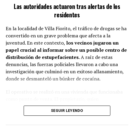
Las autoridades actuaron tras alertas de los
residentes
Su trayectoria en el San Martín comenzó en 1952 y se
extendió por 17 años, en un país que era muy diferente
En la localidad de Villa Fiorito, el tráfico de drogas se ha
al actual. Sin embargo, nunca imaginó el horror que se
convertido en un grave problema que afecta a la
desataría desde el mismo Estado Nacional.
En 1969, fue
juventud. En este contexto,
los vecinos jugaron un
despedido por razones políticas y, en 1974, su vida
papel crucial al informar sobre un posible centro de
se tornó sombría con su secuestro y posterior
distribución de estupefacientes
. A raíz de estas
desaparición.
denuncias, las fuerzas policiales llevaron a cabo una
investigación que culminó en un exitoso allanamiento,
El 8 de noviembre de ese año, Torres fue interceptado
donde se desmanteló un búnker de cocaína.
mientras caminaba por Lomas de Zamora.
Las fuerzas
de seguridad lo arrestaron en un procedimiento
El operativo se realizó en una vivienda que funcionaba
ilegal y desde entonces, su paradero se convirtió en
como punto de venta. El propietario, quien
un misterio.
supuestamente operaba como dealer, fue detenido por
SEGUIR LEYENDO
las autoridades. Durante el procedimiento, se logró
incautar una considerable cantidad de cocaína,
previamente empaquetada y lista para su venta.