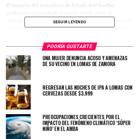
El impacto del terrorismo de Estado dejó huellas
profundas en Lomas de Zamora, donde miles de
ciudadanos sufrieron sus consecuencias. Torres, querido
SEGUIR LEYENDO
y respetado en Parque Barón, fue detenido, torturado y
finalmente desaparecido. Su legado continúa vivo, y la
comunidad se unió en la inauguración de la calle en su
PODRÍA GUSTARTE
honor, con la presencia de su familia, alumnos de la
Escuela N°31, autoridades y artistas.
UNA MUJER DENUNCIA ACOSO Y AMENAZAS
DE SU VECINO EN LOMAS DE ZAMORA
REGRESAN LAS NOCHES DE IPA A LOMAS CON
CERVEZAS DESDE $3.999
PREOCUPACIONES CRECIENTES POR EL
IMPACTO DEL FENÓMENO CLIMÁTICO ‘SÚPER
NIÑO’ EN EL AMBA