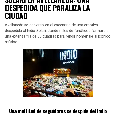
intensivo operativo de búsqueda.
DESPEDIDA QUE PARALIZA LA
CIUDAD
Avellaneda se convirtió en el escenario de una emotiva
La hipótesis que analizan los
despedida al Indio Solari, donde miles de fanáticos formaron
investigadores
una extensa fila de 70 cuadras para rendir homenaje al icónico
músico.
Mientras continúan las operaciones de búsqueda, una de
las principales hipótesis considera la posibilidad de que
la embarcación se haya hundido.
Los expertos sugieren que las bajas temperaturas del
agua y las condiciones de la zona podrían estar
complicando la localización de la embarcación.
La búsqueda de los
pescadores desaparecidos en el
Río de la Plata
se ha extendido incluso a áreas cercanas
a San Clemente del Tuyú, con la participación de
Una multitud de seguidores se despide del Indio
guardacostas, motos de agua y embarcaciones