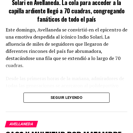
Solari en Avellaneda. La cola para acceder a la
especializadas.
capilla ardiente llegó a 70 cuadras, congregando
Los objetos hallados en Atalaya se han incorporado a la
fanáticos de todo el país
causa que está siendo tramitada por la Unidad Funcional
Este domingo, Avellaneda se convirtió en el epicentro de
de Instrucción y Juicio N.º 4 Descentralizada de
una emotiva despedida al icónico Indio Solari. La
Berazategui.
afluencia de miles de seguidores que llegaron de
diferentes rincones del país fue abrumadora,
destacándose una fila que se extendió a lo largo de 70
cuadras.
TEMAS RELACIONADOS:
BÚSQUEDA
DESAPARICIÓN
NOTICIAS
PESCADORES
RÍO DE LA PLATA
Desde las primeras horas de la mañana, admiradores de
todas las generaciones se acercaron al polideportivo
NO TE PIERDAS
José María Gatica, ubicado en Villa Domínico, donde se
MILES RINDEN HOMENAJE AL INDIO SOLARI EN
SEGUIR LEYENDO
había dispuesto la capilla ardiente. La inesperada
AVELLANEDA: UNA DESPEDIDA QUE PARALIZA LA CIUDAD
multitud llevó a las autoridades a abrir el recinto una
hora antes de lo programado, dado que muchos
fanáticos optaron por pasar la noche en vigilia.
AVELLANEDA