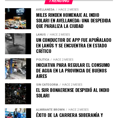
TRENDING
AVELLANEDA
HACE 2 MESES
MILES RINDEN HOMENAJE AL INDIO
SOLARI EN AVELLANEDA: UNA DESPEDIDA
QUE PARALIZA LA CIUDAD
Trenes Argentinos confirmó que el incidente no
LANUS
HACE 2 MESES
interrumpió el servicio de pasajeros, que continúa
UN CONDUCTOR DE APP FUE APUÑALADO
operando con normalidad.
EN LANÚS Y SE ENCUENTRA EN ESTADO
CRÍTICO
El incendio comenzó alrededor de las 13:35 horas en el
POLÍTICA
HACE 2 MESES
kilómetro 5 del recorrido del Tren Roca.
INICIATIVA PARA REGULAR EL CONSUMO
DE AGUA EN LA PROVINCIA DE BUENOS
AIRES
SIN CATEGORIA
HACE 2 MESES
EL SUR BONAERENSE DESPIDIÓ AL INDIO
SOLARI
ALMIRANTE BROWN
HACE 2 MESES
ÉXITO DE LA CARRERA SOBERANÍA Y