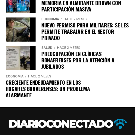
MEMORIA EN ALMIRANTE BROWN CON
PARTICIPACIÓN MASIVA
ECONOMÍA
HACE 2 MESES
NUEVO PERMISO PARA MILITARES: SE LES
Aún se desconocen las causas del incendio, y los
PERMITE TRABAJAR EN EL SECTOR
PRIVADO
bomberos están investigando si fue intencional. Los
vagones afectados formaban parte de una composición
SALUD
HACE 2 MESES
en desuso estacionada en la zona de talleres de la
PREOCUPACIÓN EN CLÍNICAS
terminal de Gerli.
BONAERENSES POR LA ATENCIÓN A
JUBILADOS
ECONOMÍA
HACE 2 MESES
CRECIENTE ENDEUDAMIENTO EN LOS
HOGARES BONAERENSES: UN PROBLEMA
ALARMANTE