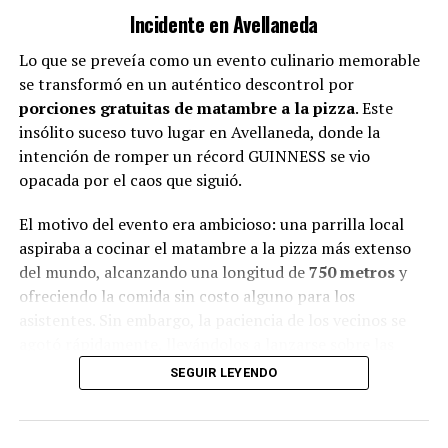
canciones que han dejado huella en la historia del rock
Incidente en Avellaneda
argentino.
Lo que se preveía como un evento culinario memorable
Operativo de seguridad y atención
se transformó en un auténtico descontrol por
porciones gratuitas de matambre a la pizza
. Este
Para asegurar el correcto desarrollo del evento, el
insólito suceso tuvo lugar en Avellaneda, donde la
Gobierno de la provincia de Buenos Aires implementó
intención de romper un récord GUINNESS se vio
un amplio dispositivo de seguridad, que incluyó la
opacada por el caos que siguió.
presencia de numerosos efectivos policiales en la zona.
El motivo del evento era ambicioso: una parrilla local
Asimismo, se establecieron postas sanitarias y
aspiraba a cocinar el matambre a la pizza más extenso
ambulancias para atender cualquier eventualidad que
del mundo, alcanzando una longitud de
750 metros
y
pudiera surgir entre los asistentes.
ofreciendo la comida sin costo alguno para los
A diferencia de los incidentes ocurridos la noche
asistentes. Sin embargo, la paciencia de los vecinos se
anterior en los alrededores del Obelisco, la jornada en
agotó rápidamente, llevándolos a lanzarse sobre las
Villa Domínico se llevó a cabo sin problemas
porciones.
SEGUIR LEYENDO
significativos y en un ambiente de respeto.
Mensaje de la familia del artista