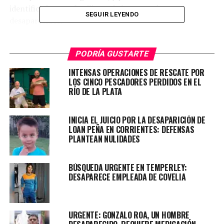
identificados por familiares de los pescadores
SEGUIR LEYENDO
desaparecidos.
Este es el primer indicio concreto que surge de las
operaciones de búsqueda que se han llevado a cabo
PODRÍA GUSTARTE
durante más de una semana en diversas áreas del Río de
INTENSAS OPERACIONES DE RESCATE POR
la Plata.
LOS CINCO PESCADORES PERDIDOS EN EL
RÍO DE LA PLATA
Un hallazgo que renueva la búsqueda
INICIA EL JUICIO POR LA DESAPARICIÓN DE
De acuerdo con la información suministrada por fuentes
LOAN PEÑA EN CORRIENTES: DEFENSAS
cercanas a la investigación, la mochila contenía objetos
PLANTEAN NULIDADES
personales y se encontró junto a un bidón de nafta.
BÚSQUEDA URGENTE EN TEMPERLEY:
DESAPARECE EMPLEADA DE COVELIA
Este descubrimiento es un dato significativo para los
investigadores, quienes están tratando de reconstruir
los eventos ocurridos con la embarcación semirrígida de
URGENTE: GONZALO ROA, UN HOMBRE