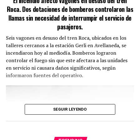
El incendio afectó vagones en desuso del tren
Roca. Dos dotaciones de bomberos controlaron las
llamas sin necesidad de interrumpir el servicio de
pasajeros.
Seis vagones en desuso del tren Roca, ubicados en los
talleres cercanos a la estación Gerli en Avellaneda, se
incendiaron hoy al mediodía. Bomberos lograron
controlar el fuego sin que este afectara a las unidades
en servicio ni causara daños significativos, según
Fue entonces cuando un asistente decidió actuar. Saltó
informaron fuentes del operativo.
la valla y se llevó una parte del matambre. En cuestión
de segundos, cientos de personas hicieron lo mismo,
derribando las vallas y creando un tumulto
incontrolable.
SEGUIR LEYENDO