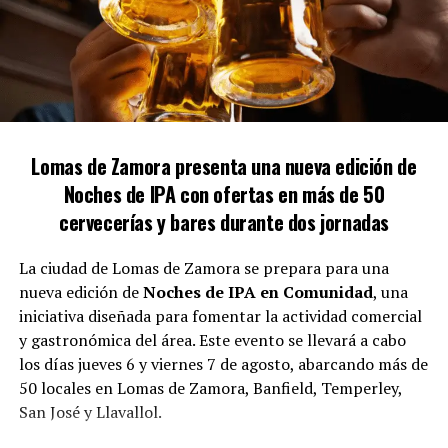
ruido con motores y martillos casi a diario», agregó.
Medidas cautelares y protección
La mujer cuenta con una medida cautelar que ha sido
Lomas de Zamora presenta una nueva edición de
renovada en tres ocasiones, pero expresó su
Noches de IPA con ofertas en más de 50
descontento con la respuesta de las fuerzas de
cervecerías y bares durante dos jornadas
seguridad cuando ha solicitado asistencia. «Al llamar al
911, les muestro la medida cautelar y, a pesar de ello, no
La ciudad de Lomas de Zamora se prepara para una
toman las acciones necesarias, dejándome
nueva edición de
Noches de IPA en Comunidad
, una
desprotegida», criticó.
iniciativa diseñada para fomentar la actividad comercial
y gastronómica del área. Este evento se llevará a cabo
Gloria también cuestionó la efectividad de la aplicación
los días jueves 6 y viernes 7 de agosto, abarcando más de
Alerta Lomas y mencionó que la protección asignada
50 locales en Lomas de Zamora, Banfield, Temperley,
nunca se implementó adecuadamente. A pesar de las
San José y Llavallol.
denuncias por posibles irregularidades en la propiedad
del vecino, afirmó que las multas impuestas no han