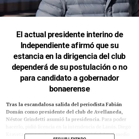
El actual presidente interino de
Independiente afirmó que su
estancia en la dirigencia del club
dependerá de su postulación o no
para candidato a gobernador
bonaerense
Tras la escandalosa salida del periodista Fabián
Domán como presidente del club de Avellaneda,
Néstor Grindetti asumió la presidencia
. Para poder
hacerlo, pidió licencia en la intendencia de Lanús. Diego
Kravetz tomó su lugar en la municipalidad. En el medio
SEGUIR LEYENDO