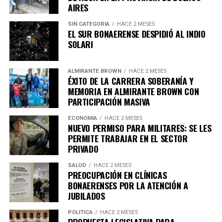
AIRES
participación. «
Hemos decidido expandirlo:
agregamos el viernes 7 para que puedas disfrutar de
SIN CATEGORIA
HACE 2 MESES
una cerveza a solo $3.999 en todas las cervecerías
EL SUR BONAERENSE DESPIDIÓ AL INDIO
SOLARI
participantes en Banfield, Lomas y Temperley
«,
mencionó.
ALMIRANTE BROWN
HACE 2 MESES
ÉXITO DE LA CARRERA SOBERANÍA Y
MEMORIA EN ALMIRANTE BROWN CON
Asimismo, destacó que la actividad es parte de un
PARTICIPACIÓN MASIVA
esfuerzo gubernamental para respaldar al sector
ECONOMÍA
HACE 2 MESES
gastronómico local, afirmando que se trata de «
una
NUEVO PERMISO PARA MILITARES: SE LES
política del Gobierno de la Comunidad para apoyar
PERMITE TRABAJAR EN EL SECTOR
a los comercios, bares y cervecerías de Lomas de
PRIVADO
Zamora. Consulta las redes del municipio para
SALUD
HACE 2 MESES
enterarte de todos los locales que se sumarán
«.
PREOCUPACIÓN EN CLÍNICAS
BONAERENSES POR LA ATENCIÓN A
JUBILADOS
POLÍTICA
HACE 2 MESES
PROPUESTA LEGISLATIVA PARA