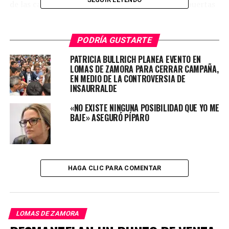
de las campañas políticas y de la grieta que hay puertas
adentro del PRO, Grindetti afirmó que seguirá o no en
Independiente según lo que se resuelva para su
postulación como candidato a gobernador de la
PODRÍA GUSTARTE
Provincia de Buenos Aires.
PATRICIA BULLRICH PLANEA EVENTO EN
LOMAS DE ZAMORA PARA CERRAR CAMPAÑA,
EN MEDIO DE LA CONTROVERSIA DE
INSAURRALDE
«NO EXISTE NINGUNA POSIBILIDAD QUE YO ME
BAJE» ASEGURÓ PÍPARO
HAGA CLIC PARA COMENTAR
LOMAS DE ZAMORA
“Primero voy a esperar que se resuelva si soy