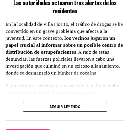
Las autoridades actuaron tras alertas de los
CON EL PAPA FRANCISCO –
residentes
011.news
En la localidad de Villa Fiorito, el tráfico de drogas se ha
convertido en un grave problema que afecta a la
juventud. En este contexto,
los vecinos jugaron un
papel crucial al informar sobre un posible centro de
Cabe destacar que el club de Avellaneda realmente está
distribución de estupefacientes
. A raíz de estas
en una situación muy grave: está inhibido por la FIFA. Al
denuncias, las fuerzas policiales llevaron a cabo una
respecto de esto, Néstor Grindetti explicó como harán
investigación que culminó en un exitoso allanamiento,
para levantar esa condición:
“Es muy sencillo. Una vez
donde se desmanteló un búnker de cocaína.
que junte los fondos, los tiene que transferir a una
cuenta bancaria, con eso se compran los dólares
El operativo se realizó en una vivienda que funcionaba
oficiales con la autorización del Banco Central y se
como punto de venta. El propietario, quien
gira a los mexicanos. Una vez que reciben los
supuestamente operaba como dealer, fue detenido por
fondos, hacen un libre de deuda y lo envían a la FIFA
las autoridades. Durante el procedimiento, se logró
SEGUIR LEYENDO
para levantar la inhibición”
.
incautar una considerable cantidad de cocaína,
previamente empaquetada y lista para su venta.
TEMAS RELACIONADOS:
GOBERNADOR
NÉSTOR GRINDETTI