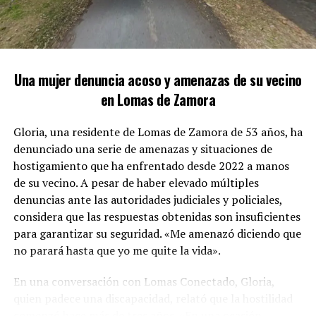
COCAÍNA
Los agentes de la Delegación de Drogas Ilícitas de
Lomas se presentaron en el inmueble ubicado en la
intersección de las calles Unamuno y Australia. Con gran
Una mujer denuncia acoso y amenazas de su vecino
sigilo, se posicionaron en los alrededores antes de
en Lomas de Zamora
ingresar rápidamente a la propiedad, evitando así que el
sospechoso pudiera escapar.
Gloria, una residente de Lomas de Zamora de 53 años, ha
denunciado una serie de amenazas y situaciones de
hostigamiento que ha enfrentado desde 2022 a manos
de su vecino. A pesar de haber elevado múltiples
denuncias ante las autoridades judiciales y policiales,
considera que las respuestas obtenidas son insuficientes
para garantizar su seguridad. «Me amenazó diciendo que
no parará hasta que yo me quite la vida».
En una conversación con Lomas Conectado, Gloria,
quien padece una discapacidad, relató que la hostilidad
comenzó hace más de tres años. «En una ocasión,