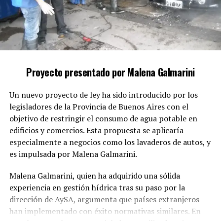
autoridades.
Según el legislador, cuando un allegado al autor
colabora conscientemente en estas acciones, deja de
actuar por un vínculo familiar o emocional y se
convierte en cómplice de la impunidad de un delito
Proyecto presentado por Malena Galmarini
grave.
Un nuevo proyecto de ley ha sido introducido por los
El proyecto sostiene que la protección de la intimidad
legisladores de la Provincia de Buenos Aires con el
familiar no puede ser un obstáculo para la investigación
objetivo de restringir el consumo de agua potable en
y la sanción de delitos que vulneran los derechos
edificios y comercios. Esta propuesta se aplicaría
fundamentales de las mujeres.
especialmente a negocios como los lavaderos de autos, y
Conformidad con compromisos
es impulsada por Malena Galmarini.
internacionales
Malena Galmarini, quien ha adquirido una sólida
experiencia en gestión hídrica tras su paso por la
Además, la iniciativa tiene como meta alinear la
dirección de AySA, argumenta que países extranjeros
legislación argentina con los compromisos adquiridos
han implementado con éxito normativas similares. En
en la Convención de Belém do Pará y otros