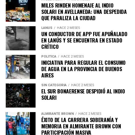
MILES RINDEN HOMENAJE AL INDIO
salud, a solicitud del paciente.
SOLARI EN AVELLANEDA: UNA DESPEDIDA
QUE PARALIZA LA CIUDAD
LANUS
HACE 2 MESES
En segundo lugar, la muerte asistida voluntaria, donde la
UN CONDUCTOR DE APP FUE APUÑALADO
persona se autoadministra el medicamento recetado
EN LANÚS Y SE ENCUENTRA EN ESTADO
por un médico.
CRÍTICO
POLÍTICA
HACE 2 MESES
El proyecto establece que ambos métodos deberán
INICIATIVA PARA REGULAR EL CONSUMO
contar con cobertura obligatoria en hospitales públicos,
DE AGUA EN LA PROVINCIA DE BUENOS
así como en obras sociales y empresas de medicina
AIRES
prepaga.
SIN CATEGORIA
HACE 2 MESES
La medida también aplicará a los consorcios
EL SUR BONAERENSE DESPIDIÓ AL INDIO
Requisitos para acceder a estos
SOLARI
Asimismo, la iniciativa prevé que los comercios y
procedimientos
servicios con alto consumo de agua adopten
estrategias
ALMIRANTE BROWN
HACE 2 MESES
para reutilizar el agua utilizada en sus procesos de
De acuerdo con la propuesta, podrán solicitar el
ÉXITO DE LA CARRERA SOBERANÍA Y
lavado.
procedimiento aquellas personas que presenten:
MEMORIA EN ALMIRANTE BROWN CON
PARTICIPACIÓN MASIVA