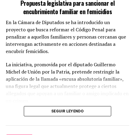
Propuesta legislativa para sancionar el
encubrimiento familiar en femicidios
En la Cámara de Diputados se ha introducido un
proyecto que busca reformar el Código Penal para
penalizar a aquellos familiares y personas cercanas que
intervengan activamente en acciones destinadas a
encubrir femicidios.
La iniciativa, promovida por el diputado Guillermo
Michel de Unión por la Patria, pretende restringir la
aplicación de la llamada «excusa absolutoria familiar»,
una figura legal que actualmente protege a ciertos
allegados que apoyan a un familiar o amigo implicado en
un crimen.
SEGUIR LEYENDO
Modificaciones propuestas
El proyecto sugiere una enmienda al artículo 277, inciso
4°, del Código Penal, de modo que la exención no se