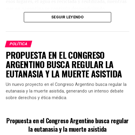
esos lugares, el agua es reciclada y reutilizada, mientras
instrumentos internacionales de derechos humanos que
que en Argentina se continúa desperdiciando,
demandan respuestas efectivas frente a la violencia de
especialmente en actividades como el lavado de
SEGUIR LEYENDO
género.
vehículos, donde se pierden miles de litros a diario.
En este contexto, el proyecto enfatiza que combatir la
impunidad no solo implica sancionar a los autores
POLÍTICA
directos de femicidios, sino también erradicar
PROPUESTA EN EL CONGRESO
normativas que puedan obstaculizar las investigaciones
ARGENTINO BUSCA REGULAR LA
o favorecer la falta de justicia.
EUTANASIA Y LA MUERTE ASISTIDA
Un nuevo proyecto en el Congreso Argentino busca regular la
Si se aprueba en el Congreso, esta propuesta
eutanasia y la muerte asistida, generando un intenso debate
representaría un cambio significativo en el tratamiento
sobre derechos y ética médica.
penal de aquellos que colaboran en el encubrimiento de
tales delitos.
GALMARINI FUE TITULAR DE AYSA
Propuesta en el Congreso Argentino busca regular
la eutanasia y la muerte asistida
¿Cómo se limitará el uso de agua