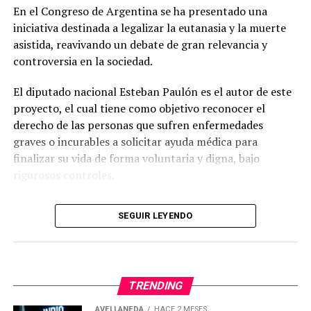
En el Congreso de Argentina se ha presentado una
potable?
iniciativa destinada a legalizar la eutanasia y la muerte
asistida, reavivando un debate de gran relevancia y
La propuesta incluye la
adopción de tecnologías
controversia en la sociedad.
modernas que reduzcan el consumo de agua en
actividades de limpieza y mantenimiento.
Según
El diputado nacional Esteban Paulón es el autor de este
Galmarini, existen herramientas que permiten realizar
proyecto, el cual tiene como objetivo reconocer el
las mismas funciones con un uso de agua
derecho de las personas que sufren enfermedades
significativamente menor que los métodos
graves o incurables a solicitar ayuda médica para
convencionales.
finalizar su vida de forma voluntaria y digna, bajo
rigurosos controles.
Uno de los focos principales de la propuesta está en los
lavaderos de vehículos. Se sugiere que estos negocios
Detalles del proyecto sobre eutanasia y
utilicen agua de pozo o industrial en lugar de agua
SEGUIR LEYENDO
muerte asistida
potable, siempre que se cumplan las condiciones
ambientales y sanitarias. Además, los lavaderos
deben
La propuesta contempla dos enfoques distintos.
instalar equipamiento que optimice el uso del agua.
TRENDING
Primero, la eutanasia, que consiste en la administración
de una sustancia letal por parte de un profesional de la
AVELLANEDA
HACE 2 MESES