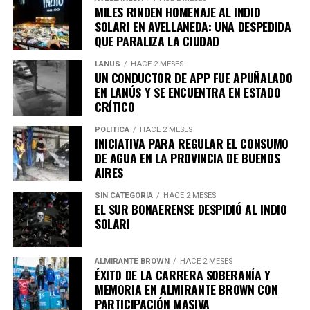
MILES RINDEN HOMENAJE AL INDIO
salud, a solicitud del paciente.
SOLARI EN AVELLANEDA: UNA DESPEDIDA
QUE PARALIZA LA CIUDAD
LANUS
HACE 2 MESES
En segundo lugar, la muerte asistida voluntaria, donde la
UN CONDUCTOR DE APP FUE APUÑALADO
persona se autoadministra el medicamento recetado
EN LANÚS Y SE ENCUENTRA EN ESTADO
por un médico.
CRÍTICO
POLÍTICA
HACE 2 MESES
El proyecto establece que ambos métodos deberán
INICIATIVA PARA REGULAR EL CONSUMO
contar con cobertura obligatoria en hospitales públicos,
DE AGUA EN LA PROVINCIA DE BUENOS
así como en obras sociales y empresas de medicina
AIRES
prepaga.
SIN CATEGORIA
HACE 2 MESES
La medida también aplicará a los consorcios
EL SUR BONAERENSE DESPIDIÓ AL INDIO
Requisitos para acceder a estos
SOLARI
Asimismo, la iniciativa prevé que los comercios y
procedimientos
servicios con alto consumo de agua adopten
estrategias
ALMIRANTE BROWN
HACE 2 MESES
para reutilizar el agua utilizada en sus procesos de
De acuerdo con la propuesta, podrán solicitar el
ÉXITO DE LA CARRERA SOBERANÍA Y
lavado.
procedimiento aquellas personas que presenten:
MEMORIA EN ALMIRANTE BROWN CON
PARTICIPACIÓN MASIVA