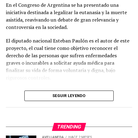
NO TE PIERDAS
En el Congreso de Argentina se ha presentado una
potable?
TOLOSA PAZ ANUNCIÓ QUE AUMENTAN 40% LOS MONTOS
DE LA PRESTACIÓN ALIMENTAR
iniciativa destinada a legalizar la eutanasia y la muerte
asistida, reavivando un debate de gran relevancia y
La propuesta incluye la
adopción de tecnologías
controversia en la sociedad.
modernas que reduzcan el consumo de agua en
actividades de limpieza y mantenimiento.
Según
El diputado nacional Esteban Paulón es el autor de este
Galmarini, existen herramientas que permiten realizar
proyecto, el cual tiene como objetivo reconocer el
las mismas funciones con un uso de agua
derecho de las personas que sufren enfermedades
significativamente menor que los métodos
graves o incurables a solicitar ayuda médica para
convencionales.
finalizar su vida de forma voluntaria y digna, bajo
rigurosos controles.
Uno de los focos principales de la propuesta está en los
lavaderos de vehículos. Se sugiere que estos negocios
Detalles del proyecto sobre eutanasia y
utilicen agua de pozo o industrial en lugar de agua
SEGUIR LEYENDO
muerte asistida
potable, siempre que se cumplan las condiciones
ambientales y sanitarias. Además, los lavaderos
deben
La propuesta contempla dos enfoques distintos.
instalar equipamiento que optimice el uso del agua.
TRENDING
Primero, la eutanasia, que consiste en la administración
de una sustancia letal por parte de un profesional de la
AVELLANEDA
HACE 2 MESES