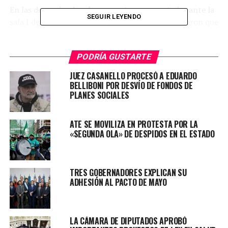
En las denominadas «breves notas» presentadas ante la
SEGUIR LEYENDO
sala I del máximo tribunal penal del país, solicitaron que
se rechace el recurso de apelación de la fiscalía y que se
ratifique la decisión del Tribunal Oral Federal 5 que
PODRÍA GUSTARTE
sobreseyó a todos los imputados sin llegar a la etapa de
juicio.
JUEZ CASANELLO PROCESÓ A EDUARDO
BELLIBONI POR DESVÍO DE FONDOS DE
Los argumentos del Ministerio Público Fiscal «carecen
PLANES SOCIALES
de todo sustento lógico y jurídico y, por ende, deben ser
desestimados», advirtieron.
ATE SE MOVILIZA EN PROTESTA POR LA
«SEGUNDA OLA» DE DESPIDOS EN EL ESTADO
Los integrantes de la sala I de Casación, Diego
TRES GOBERNADORES EXPLICAN SU
Barroetaveña, Daniel Petrone y Ana María Figueroa
ADHESIÓN AL PACTO DE MAYO
concretaron a las 12.30 la segunda audiencia virtual
para escuchar a las partes, que fue breve porque la
mayoría de los agendados para esta fecha presentaron
LA CÁMARA DE DIPUTADOS APROBÓ
escritos.