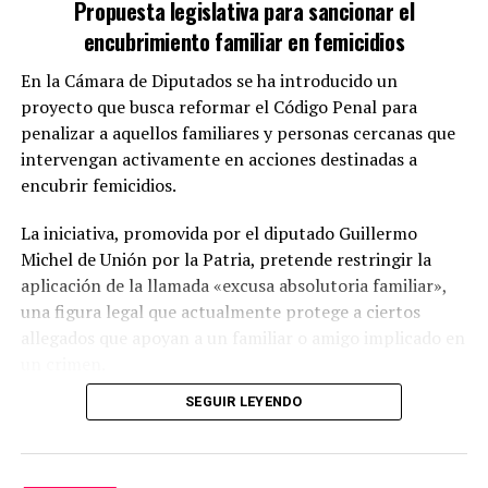
Propuesta legislativa para sancionar el
encubrimiento familiar en femicidios
Esta «prueba nueva también permitió constatar que los
hechos» no satisfacen «las exigencias típicas requeridas
En la Cámara de Diputados se ha introducido un
por el tipo penal previsto en el art. 303 del Código
proyecto que busca reformar el Código Penal para
Penal», el lavado de activos.
penalizar a aquellos familiares y personas cercanas que
intervengan activamente en acciones destinadas a
«Si se tiene en cuenta que todo el dinero aplicado a los
encubrir femicidios.
contratos de locación investigados siempre se movió
dentro del circuito financiero e institucional, que dichos
La iniciativa, promovida por el diputado Guillermo
fondos fueron debidamente contabilizados, que los
Michel de Unión por la Patria, pretende restringir la
balances de las sociedades involucradas fueron
aplicación de la llamada «excusa absolutoria familiar»,
auditados por empresas de prestigio internacional y,
una figura legal que actualmente protege a ciertos
además, que se tributaron todos los impuestos
allegados que apoyan a un familiar o amigo implicado en
pertinentes, es jurídicamente insostenible la hipótesis
un crimen.
de lavado de activos», concluyeron.
SEGUIR LEYENDO
Modificaciones propuestas
El proyecto sugiere una enmienda al artículo 277, inciso
En cuanto a la potestad del Tribunal Oral de resolver no
4°, del Código Penal, de modo que la exención no se