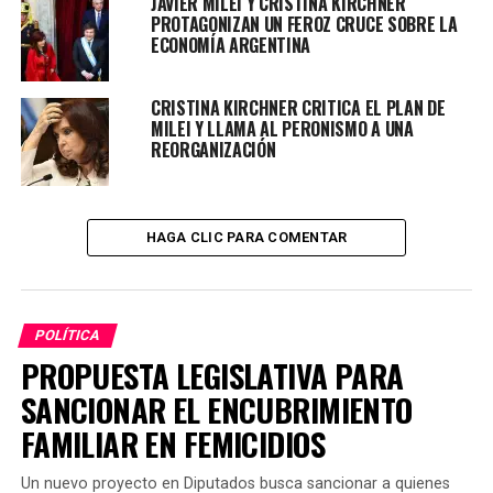
JAVIER MILEI Y CRISTINA KIRCHNER
Montiel- fueron procesados ayer con prisión preventiva
PROTAGONIZAN UN FEROZ CRUCE SOBRE LA
como coautores de atentado.
ECONOMÍA ARGENTINA
Fuente: Télam
CRISTINA KIRCHNER CRITICA EL PLAN DE
MILEI Y LLAMA AL PERONISMO A UNA
REORGANIZACIÓN
TEMAS RELACIONADOS:
ALBERTO FERNÁNDEZ
CRISTINA KIRCHNER
INTENTO DE ASESINATO
PRÓXIMO ARTÍCULO
CON MENSAJES EN LAS REDES, EL PJ Y LA UCR
HAGA CLIC PARA COMENTAR
RECORDARON LOS 46 AÑOS DE LA NOCHE DE LOS LÁPICES
NO TE PIERDAS
ATENTADO CONTRA VICEPRESIDENTA: DEFENSA DE
CARRIZO PIDIÓ EXCARCELARLO Y DIJO QUE «NO ES UN
POLÍTICA
ASESINO»
PROPUESTA LEGISLATIVA PARA
SANCIONAR EL ENCUBRIMIENTO
FAMILIAR EN FEMICIDIOS
Un nuevo proyecto en Diputados busca sancionar a quienes