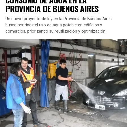
violencia de género.
PROVINCIA DE BUENOS AIRES
El texto aclara que no se obliga a las personas a
Un nuevo proyecto de ley en la Provincia de Buenos Aires
denunciar a sus familiares ni se castiga el silencio o la
busca restringir el uso de agua potable en edificios y
negativa a declarar ante la Justicia. La propuesta se
comercios, priorizando su reutilización y optimización.
enfoca únicamente en sancionar acciones activas que
busquen obstaculizar la investigación de estos delitos.
Conductas susceptibles de sanción
Se consideran encubrimiento conductas como la
destrucción u ocultación de evidencias, la alteración de
la escena del crimen, la eliminación de pruebas
relevantes o la provisión de información engañosa a las
autoridades.
Según el legislador, cuando un allegado al autor