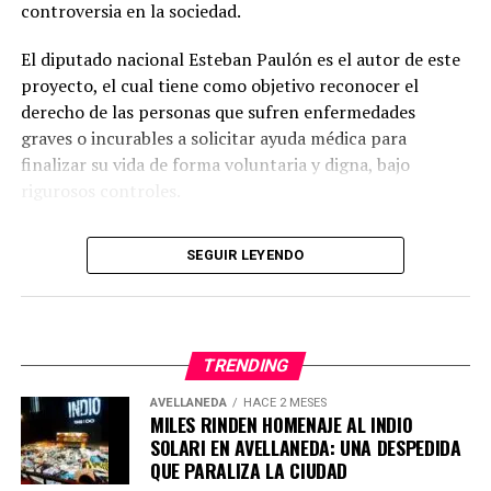
controversia en la sociedad.
modernas que reduzcan el consumo de agua en
actividades de limpieza y mantenimiento.
Según
El diputado nacional Esteban Paulón es el autor de este
Galmarini, existen herramientas que permiten realizar
proyecto, el cual tiene como objetivo reconocer el
las mismas funciones con un uso de agua
derecho de las personas que sufren enfermedades
significativamente menor que los métodos
graves o incurables a solicitar ayuda médica para
convencionales.
finalizar su vida de forma voluntaria y digna, bajo
rigurosos controles.
Uno de los focos principales de la propuesta está en los
lavaderos de vehículos. Se sugiere que estos negocios
Detalles del proyecto sobre eutanasia y
utilicen agua de pozo o industrial en lugar de agua
SEGUIR LEYENDO
muerte asistida
potable, siempre que se cumplan las condiciones
ambientales y sanitarias. Además, los lavaderos
deben
La propuesta contempla dos enfoques distintos.
instalar equipamiento que optimice el uso del agua.
TRENDING
Primero, la eutanasia, que consiste en la administración
de una sustancia letal por parte de un profesional de la
AVELLANEDA
HACE 2 MESES
MILES RINDEN HOMENAJE AL INDIO
salud, a solicitud del paciente.
SOLARI EN AVELLANEDA: UNA DESPEDIDA
QUE PARALIZA LA CIUDAD