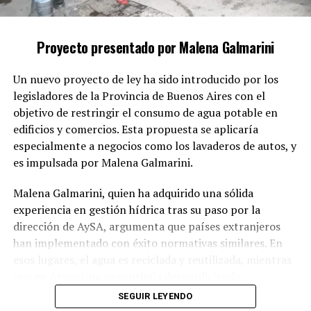
colabora conscientemente en estas acciones, deja de
actuar por un vínculo familiar o emocional y se
convierte en cómplice de la impunidad de un delito
Proyecto presentado por Malena Galmarini
grave.
Un nuevo proyecto de ley ha sido introducido por los
El proyecto sostiene que la protección de la intimidad
legisladores de la Provincia de Buenos Aires con el
familiar no puede ser un obstáculo para la investigación
objetivo de restringir el consumo de agua potable en
y la sanción de delitos que vulneran los derechos
edificios y comercios. Esta propuesta se aplicaría
fundamentales de las mujeres.
especialmente a negocios como los lavaderos de autos, y
Conformidad con compromisos
es impulsada por Malena Galmarini.
internacionales
Malena Galmarini, quien ha adquirido una sólida
experiencia en gestión hídrica tras su paso por la
Además, la iniciativa tiene como meta alinear la
dirección de AySA, argumenta que países extranjeros
legislación argentina con los compromisos adquiridos
han implementado con éxito normativas similares. En
en la Convención de Belém do Pará y otros
esos lugares, el agua es reciclada y reutilizada, mientras
instrumentos internacionales de derechos humanos que
que en Argentina se continúa desperdiciando,
demandan respuestas efectivas frente a la violencia de
especialmente en actividades como el lavado de
SEGUIR LEYENDO
género.
vehículos, donde se pierden miles de litros a diario.