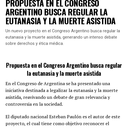
PROPUESTA EN EL CONGRESO
normativas que puedan obstaculizar las investigaciones
ARGENTINO BUSCA REGULAR LA
o favorecer la falta de justicia.
EUTANASIA Y LA MUERTE ASISTIDA
Un nuevo proyecto en el Congreso Argentino busca regular la
Si se aprueba en el Congreso, esta propuesta
eutanasia y la muerte asistida, generando un intenso debate
representaría un cambio significativo en el tratamiento
sobre derechos y ética médica.
penal de aquellos que colaboran en el encubrimiento de
tales delitos.
GALMARINI FUE TITULAR DE AYSA
Propuesta en el Congreso Argentino busca regular
la eutanasia y la muerte asistida
¿Cómo se limitará el uso de agua
En el Congreso de Argentina se ha presentado una
potable?
iniciativa destinada a legalizar la eutanasia y la muerte
asistida, reavivando un debate de gran relevancia y
La propuesta incluye la
adopción de tecnologías
controversia en la sociedad.
modernas que reduzcan el consumo de agua en
actividades de limpieza y mantenimiento.
Según
El diputado nacional Esteban Paulón es el autor de este
Galmarini, existen herramientas que permiten realizar
proyecto, el cual tiene como objetivo reconocer el
las mismas funciones con un uso de agua