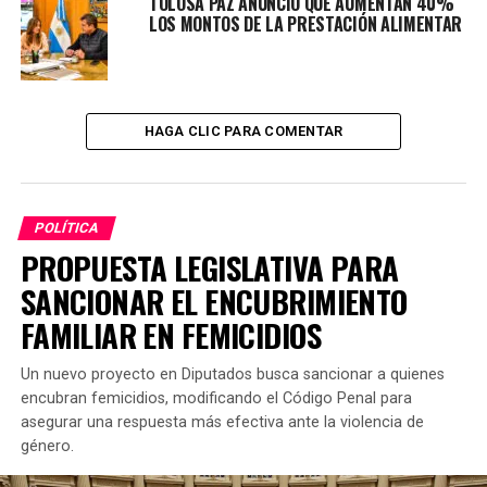
TOLOSA PAZ ANUNCIÓ QUE AUMENTAN 40%
partido de Tres de Febrero.
LOS MONTOS DE LA PRESTACIÓN ALIMENTAR
TEMAS RELACIONADOS:
PRECANDIDATA
TOLOSA PAZ
PRÓXIMO ARTÍCULO
HAGA CLIC PARA COMENTAR
WADO DE PEDRO: «HABRÁ PASO EN EL FRENTE DE TODOS»
NO TE PIERDAS
ALBERTO FERNÁNDEZ YA SE ENCUENTRA EN BRASIL
POLÍTICA
PROPUESTA LEGISLATIVA PARA
SANCIONAR EL ENCUBRIMIENTO
FAMILIAR EN FEMICIDIOS
Un nuevo proyecto en Diputados busca sancionar a quienes
encubran femicidios, modificando el Código Penal para
asegurar una respuesta más efectiva ante la violencia de
género.