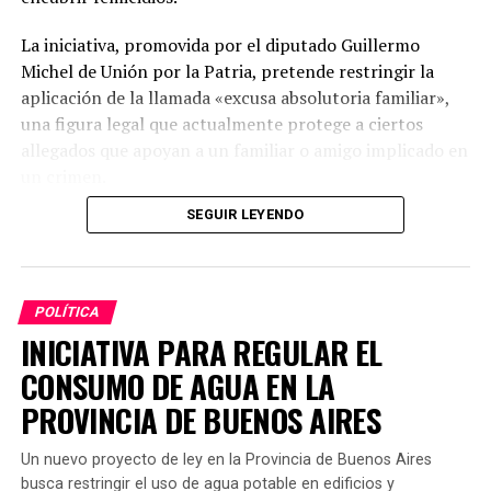
La iniciativa, promovida por el diputado Guillermo
Michel de Unión por la Patria, pretende restringir la
aplicación de la llamada «excusa absolutoria familiar»,
una figura legal que actualmente protege a ciertos
allegados que apoyan a un familiar o amigo implicado en
un crimen.
SEGUIR LEYENDO
Modificaciones propuestas
El proyecto sugiere una enmienda al artículo 277, inciso
4°, del Código Penal, de modo que la exención no se
POLÍTICA
aplique a quienes, de forma intencionada, colaboren en
INICIATIVA PARA REGULAR EL
ocultar pruebas o interfieran en las indagaciones
CONSUMO DE AGUA EN LA
relacionadas con femicidios y homicidios vinculados a la
violencia de género.
PROVINCIA DE BUENOS AIRES
El texto aclara que no se obliga a las personas a
Un nuevo proyecto de ley en la Provincia de Buenos Aires
denunciar a sus familiares ni se castiga el silencio o la
busca restringir el uso de agua potable en edificios y