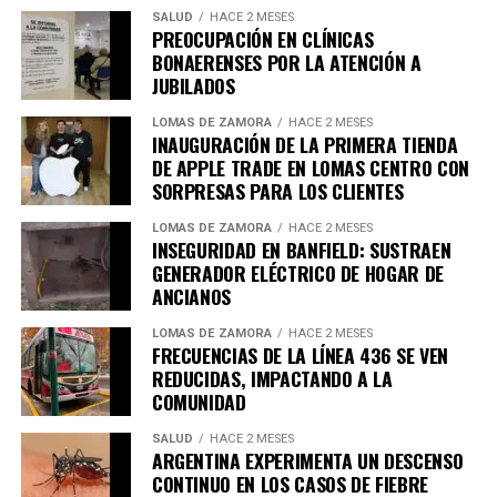
SALUD
HACE 2 MESES
El proyecto establece que ambos métodos deberán
PREOCUPACIÓN EN CLÍNICAS
contar con cobertura obligatoria en hospitales públicos,
BONAERENSES POR LA ATENCIÓN A
así como en obras sociales y empresas de medicina
JUBILADOS
prepaga.
LOMAS DE ZAMORA
HACE 2 MESES
La medida también aplicará a los consorcios
INAUGURACIÓN DE LA PRIMERA TIENDA
Requisitos para acceder a estos
DE APPLE TRADE EN LOMAS CENTRO CON
Asimismo, la iniciativa prevé que los comercios y
SORPRESAS PARA LOS CLIENTES
procedimientos
servicios con alto consumo de agua adopten
estrategias
LOMAS DE ZAMORA
HACE 2 MESES
para reutilizar el agua utilizada en sus procesos de
De acuerdo con la propuesta, podrán solicitar el
INSEGURIDAD EN BANFIELD: SUSTRAEN
lavado.
procedimiento aquellas personas que presenten:
GENERADOR ELÉCTRICO DE HOGAR DE
ANCIANOS
En lo que respecta a edificios residenciales, se plantea
Una enfermedad grave e incurable.
LOMAS DE ZAMORA
HACE 2 MESES
que los consorcios más grandes implementen
FRECUENCIAS DE LA LÍNEA 436 SE VEN
Un estado crónico irreversible.
dispositivos que regulen el flujo y la presión del agua
REDUCIDAS, IMPACTANDO A LA
para evitar su desperdicio.
COMUNIDAD
Un sufrimiento físico o psíquico que se considere
intolerable.
SALUD
HACE 2 MESES
ARGENTINA EXPERIMENTA UN DESCENSO
Además, es necesario que la persona exprese su
CONTINUO EN LOS CASOS DE FIEBRE
voluntad de manera libre, informada y de forma