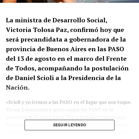
La ministra de Desarrollo Social,
Victoria Tolosa Paz, confirmó hoy que
será precandidata a gobernadora de la
provincia de Buenos Aires en las PASO
del 13 de agosto en el marco del Frente
de Todos, acompañando la postulación
de Daniel Scioli a la Presidencia de la
Nación.
«Scioli y yo iremos a las PASO en el lugar que nos toque.
Yo soy bonaerense y quiero jugar las PASO en la
provincia de Buenos Aires. Voy a trabajar como vengo
haciendo con todos los intendentes y los movimientos
SEGUIR LEYENDO
sociales, entendiendo que hay un pueblo que le gustara