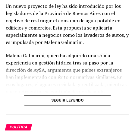
Un nuevo proyecto de ley ha sido introducido por los
El proyecto sostiene que la protección de la intimidad
legisladores de la Provincia de Buenos Aires con el
familiar no puede ser un obstáculo para la investigación
objetivo de restringir el consumo de agua potable en
y la sanción de delitos que vulneran los derechos
edificios y comercios. Esta propuesta se aplicaría
fundamentales de las mujeres.
especialmente a negocios como los lavaderos de autos, y
Conformidad con compromisos
es impulsada por Malena Galmarini.
internacionales
Malena Galmarini, quien ha adquirido una sólida
experiencia en gestión hídrica tras su paso por la
Además, la iniciativa tiene como meta alinear la
dirección de AySA, argumenta que países extranjeros
legislación argentina con los compromisos adquiridos
han implementado con éxito normativas similares. En
en la Convención de Belém do Pará y otros
esos lugares, el agua es reciclada y reutilizada, mientras
instrumentos internacionales de derechos humanos que
que en Argentina se continúa desperdiciando,
demandan respuestas efectivas frente a la violencia de
especialmente en actividades como el lavado de
SEGUIR LEYENDO
género.
vehículos, donde se pierden miles de litros a diario.
En este contexto, el proyecto enfatiza que combatir la
impunidad no solo implica sancionar a los autores
POLÍTICA
directos de femicidios, sino también erradicar