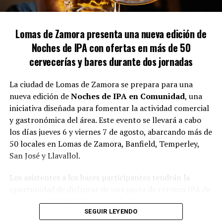
Medidas cautelares y protección
La mujer cuenta con una medida cautelar que ha sido
Lomas de Zamora presenta una nueva edición de
renovada en tres ocasiones, pero expresó su
Noches de IPA con ofertas en más de 50
descontento con la respuesta de las fuerzas de
cervecerías y bares durante dos jornadas
seguridad cuando ha solicitado asistencia. «Al llamar al
911, les muestro la medida cautelar y, a pesar de ello, no
La ciudad de Lomas de Zamora se prepara para una
toman las acciones necesarias, dejándome
nueva edición de
Noches de IPA en Comunidad
, una
desprotegida», criticó.
iniciativa diseñada para fomentar la actividad comercial
y gastronómica del área. Este evento se llevará a cabo
Gloria también cuestionó la efectividad de la aplicación
los días jueves 6 y viernes 7 de agosto, abarcando más de
Alerta Lomas y mencionó que la protección asignada
50 locales en Lomas de Zamora, Banfield, Temperley,
nunca se implementó adecuadamente. A pesar de las
San José y Llavallol.
denuncias por posibles irregularidades en la propiedad
del vecino, afirmó que las multas impuestas no han
Los asistentes a los bares participantes tendrán la
resuelto el conflicto.
oportunidad de disfrutar de una pinta de cerveza IPA de
la casa por
$3.999
. Esta campaña busca estimular las
salidas entre amigos y familias, a la vez que apoya a los
SEGUIR LEYENDO