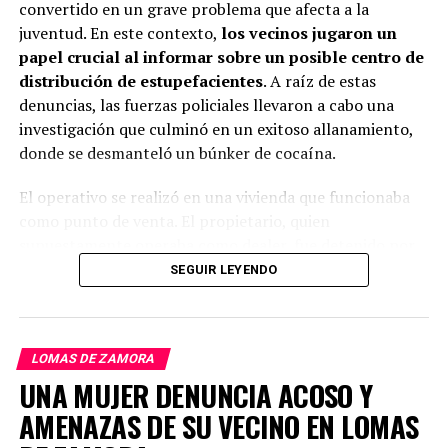
convertido en un grave problema que afecta a la
juventud. En este contexto,
los vecinos jugaron un
papel crucial al informar sobre un posible centro de
distribución de estupefacientes
. A raíz de estas
denuncias, las fuerzas policiales llevaron a cabo una
investigación que culminó en un exitoso allanamiento,
donde se desmanteló un búnker de cocaína.
El operativo se realizó en una vivienda que funcionaba
como punto de venta. El propietario, quien
supuestamente operaba como dealer, fue detenido por
las autoridades. Durante el procedimiento, se logró
SEGUIR LEYENDO
incautar una considerable cantidad de cocaína,
previamente empaquetada y lista para su venta.
LOMAS DE ZAMORA
UNA MUJER DENUNCIA ACOSO Y
AMENAZAS DE SU VECINO EN LOMAS