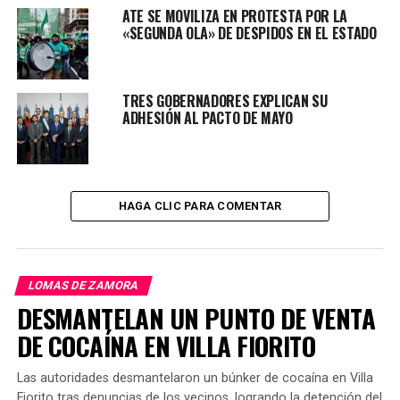
ATE SE MOVILIZA EN PROTESTA POR LA
«SEGUNDA OLA» DE DESPIDOS EN EL ESTADO
TRES GOBERNADORES EXPLICAN SU
ADHESIÓN AL PACTO DE MAYO
Finalmente las empresas de colectivos comunicaron que
hoy la circulación será normal, la frecuencia no tendrá
HAGA CLIC PARA COMENTAR
inconvenientes y habrá servicio nocturno. El paro quedo
sin efecto.
LOMAS DE ZAMORA
DESMANTELAN UN PUNTO DE VENTA
DE COCAÍNA EN VILLA FIORITO
TEMAS RELACIONADOS:
PARO DE COLECTIVOS
PORTADA
Las autoridades desmantelaron un búnker de cocaína en Villa
PRÓXIMO ARTÍCULO
PROVINCIA: LOS HOMICIDIOS CAYERON UN 10,2%
Fiorito tras denuncias de los vecinos, logrando la detención del