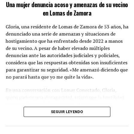
intersección de las calles Unamuno y Australia. Con gran
Una mujer denuncia acoso y amenazas de su vecino
sigilo, se posicionaron en los alrededores antes de
en Lomas de Zamora
ingresar rápidamente a la propiedad, evitando así que el
sospechoso pudiera escapar.
Gloria, una residente de Lomas de Zamora de 53 años, ha
denunciado una serie de amenazas y situaciones de
hostigamiento que ha enfrentado desde 2022 a manos
de su vecino. A pesar de haber elevado múltiples
denuncias ante las autoridades judiciales y policiales,
considera que las respuestas obtenidas son insuficientes
para garantizar su seguridad. «Me amenazó diciendo que
no parará hasta que yo me quite la vida».
En una conversación con Lomas Conectado, Gloria,
quien padece una discapacidad, relató que la hostilidad
comenzó hace más de tres años. «En una ocasión,
cuando reclamé por el ruido, él se bajó los pantalones y
SEGUIR LEYENDO
me mostró sus genitales, incitándome a realizar actos
ZONA MARGINAL DONDE SE LLEVÓ A CABO EL
indecorosos», narró.
OPERATIVO: UNAMUNO Y AUSTRALIA