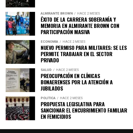
mencionó.
ALMIRANTE BROWN
HACE 2 MESES
ÉXITO DE LA CARRERA SOBERANÍA Y
MEMORIA EN ALMIRANTE BROWN CON
Asimismo, destacó que la actividad es parte de un
PARTICIPACIÓN MASIVA
esfuerzo gubernamental para respaldar al sector
ECONOMÍA
HACE 2 MESES
gastronómico local, afirmando que se trata de «
una
NUEVO PERMISO PARA MILITARES: SE LES
política del Gobierno de la Comunidad para apoyar
PERMITE TRABAJAR EN EL SECTOR
a los comercios, bares y cervecerías de Lomas de
PRIVADO
Zamora. Consulta las redes del municipio para
SALUD
HACE 2 MESES
enterarte de todos los locales que se sumarán
«.
PREOCUPACIÓN EN CLÍNICAS
BONAERENSES POR LA ATENCIÓN A
JUBILADOS
POLÍTICA
HACE 2 MESES
PROPUESTA LEGISLATIVA PARA
SANCIONAR EL ENCUBRIMIENTO FAMILIAR
EN FEMICIDIOS