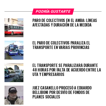
Estos días, como medida de fuerza, no hubo servicios
nocturnos en muchas líneas y la frecuencia fue escasa.
PODRÍA GUSTARTE
Hoy entre las 13 y las 16 se tenía previsto un paro
TOTAL de líneas y nuevamente, baja frecuencia post-
PARO DE COLECTIVOS EN EL AMBA: LÍNEAS
AFECTADAS Y DURACIÓN DE LA MEDIDA
paro de unidades y una restricción de servicio nocturno.
Lee también:
DESBARATARON UNA
EL PARO DE COLECTIVOS PARALIZA EL
GRAN RED DE PROSTITUCIÓN
TRANSPORTE EN VARIAS PROVINCIAS
El Ministerio de Transporte logró llegar a un acuerdo
con las cámaras mediante una reunión que se realizó
EL TRANSPORTE SE PARALIZARÁ DURANTE
con caracter de emergencia. De esta manera, se levantó
48 HORAS POR FALTA DE ACUERDO ENTRE LA
el paro de colectivos previsto.
UTA Y EMPRESARIOS
JUEZ CASANELLO PROCESÓ A EDUARDO
BELLIBONI POR DESVÍO DE FONDOS DE
PLANES SOCIALES