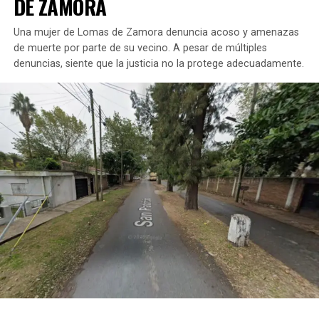
DE ZAMORA
Una mujer de Lomas de Zamora denuncia acoso y amenazas
de muerte por parte de su vecino. A pesar de múltiples
denuncias, siente que la justicia no la protege adecuadamente.
La investigación fue dirigida por la Unidad Funcional de
Instrucción N°14 del Departamento Judicial de Lomas
de Zamora, bajo la supervisión del fiscal Leonardo
Kaszewski, quien actuó con firmeza y rapidez.
DESMANTELAMIENTO DEL BÚNKER DE
COCAÍNA
Los agentes de la Delegación de Drogas Ilícitas de
Lomas se presentaron en el inmueble ubicado en la