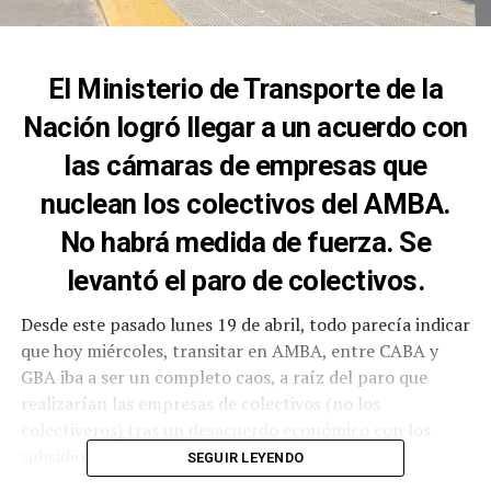
El Ministerio de Transporte de la
Nación logró llegar a un acuerdo con
las cámaras de empresas que
nuclean los colectivos del AMBA.
No habrá medida de fuerza. Se
levantó el paro de colectivos.
Desde este pasado lunes 19 de abril, todo parecía indicar
que hoy miércoles, transitar en AMBA, entre CABA y
GBA iba a ser un completo caos, a raíz del paro que
realizarían las empresas de colectivos (no los
colectiveros) tras un desacuerdo económico con los
subsidios por parte del Estado.
SEGUIR LEYENDO