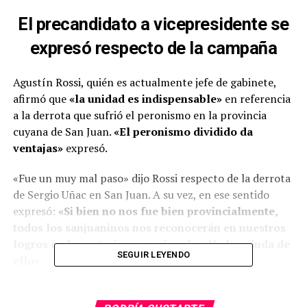
El precandidato a vicepresidente se
expresó respecto de la campaña
Agustín Rossi, quién es actualmente jefe de gabinete,
afirmó que
«la unidad es indispensable»
en referencia
a la derrota que sufrió el peronismo en la provincia
cuyana de San Juan.
«El peronismo dividido da
ventajas»
expresó.
«Fue un muy mal paso» dijo Rossi respecto de la derrota
de Sergio Uñac en San Juan. A su vez, en ese sentido
expresó:
«Si bien no nos fue bien provincialmente,
todos los sanjuaninos nos reconocerán en nuestros
logros en las votaciones nacionales. No hay duda de
SEGUIR LEYENDO
ello».