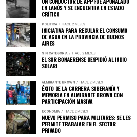
UN CONDUCTOR DE APP FUE APUÑALADO
persona se autoadministra el medicamento recetado
EN LANÚS Y SE ENCUENTRA EN ESTADO
por un médico.
CRÍTICO
POLÍTICA
HACE 2 MESES
El proyecto establece que ambos métodos deberán
INICIATIVA PARA REGULAR EL CONSUMO
contar con cobertura obligatoria en hospitales públicos,
DE AGUA EN LA PROVINCIA DE BUENOS
así como en obras sociales y empresas de medicina
AIRES
prepaga.
SIN CATEGORIA
HACE 2 MESES
La medida también aplicará a los consorcios
EL SUR BONAERENSE DESPIDIÓ AL INDIO
Requisitos para acceder a estos
SOLARI
Asimismo, la iniciativa prevé que los comercios y
procedimientos
servicios con alto consumo de agua adopten
estrategias
ALMIRANTE BROWN
HACE 2 MESES
para reutilizar el agua utilizada en sus procesos de
De acuerdo con la propuesta, podrán solicitar el
ÉXITO DE LA CARRERA SOBERANÍA Y
lavado.
procedimiento aquellas personas que presenten:
MEMORIA EN ALMIRANTE BROWN CON
PARTICIPACIÓN MASIVA
En lo que respecta a edificios residenciales, se plantea
Una enfermedad grave e incurable.
ECONOMÍA
HACE 2 MESES
que los consorcios más grandes implementen
NUEVO PERMISO PARA MILITARES: SE LES
Un estado crónico irreversible.
dispositivos que regulen el flujo y la presión del agua
PERMITE TRABAJAR EN EL SECTOR
para evitar su desperdicio.
PRIVADO
Un sufrimiento físico o psíquico que se considere