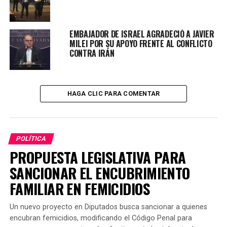
compartimos el jefe de Gabinete y el ministro de
Economía de Alberto Fernández. Por lo que la
arquitectura electoral del UxP es de fuerte unidad»
.
EMBAJADOR DE ISRAEL AGRADECIÓ A JAVIER
MILEI POR SU APOYO FRENTE AL CONFLICTO
Lee también:
TOLOSA PAZ EN JORNADAS
CONTRA IRÁN
SOLIDARIAS EN TEIMAKÉN
HAGA CLIC PARA COMENTAR
«No hay agresiones entre nuestros candidatos, y eso
nos diferencia de Cambiemos. Sorprende el nivel de
violencia de su campaña. Esto terminará
POLÍTICA
redundando de manera positiva para nuestros
PROPUESTA LEGISLATIVA PARA
candidatos, que hacen hincapié en sus posibilidades
SANCIONAR EL ENCUBRIMIENTO
sin denostar al otro
» concluyó el Jefe de Gabinete.
FAMILIAR EN FEMICIDIOS
TEMAS RELACIONADOS:
PORTADA
ROSSI
UXP
Un nuevo proyecto en Diputados busca sancionar a quienes
encubran femicidios, modificando el Código Penal para
PRÓXIMO ARTÍCULO