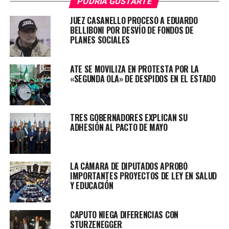
PODRÍA GUSTARTE
JUEZ CASANELLO PROCESÓ A EDUARDO
BELLIBONI POR DESVÍO DE FONDOS DE
PLANES SOCIALES
ATE SE MOVILIZA EN PROTESTA POR LA
«SEGUNDA OLA» DE DESPIDOS EN EL ESTADO
TRES GOBERNADORES EXPLICAN SU
ADHESIÓN AL PACTO DE MAYO
Rossi y la unidad indispensable en
UxP
LA CÁMARA DE DIPUTADOS APROBÓ
IMPORTANTES PROYECTOS DE LEY EN SALUD
Rossi, quién dijo que la unidad es indispensable dentro
Y EDUCACIÓN
del peronismo también dijo:
«Estamos fuertemente
concentrados en la campaña, especialmente la de
CAPUTO NIEGA DIFERENCIAS CON
Sergio (Massa). Esta es una fórmula que
STURZENEGGER