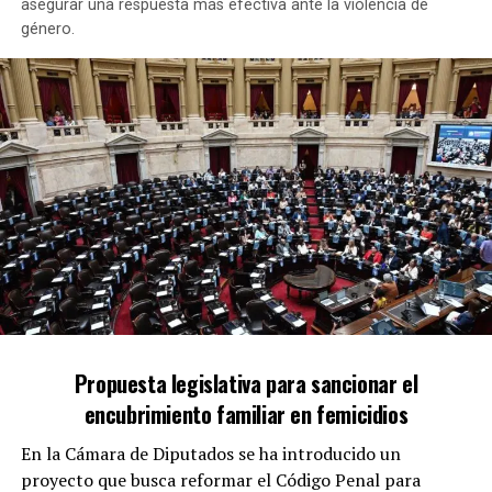
asegurar una respuesta más efectiva ante la violencia de
SCIOLI SE SUMARÁ AL MINISTERIO DE ECONOMÍA
género.
NO TE PIERDAS
TOLOSA PAZ EN JORNADAS SOLIDARIAS EN TEIMAKÉN
Propuesta legislativa para sancionar el
encubrimiento familiar en femicidios
En la Cámara de Diputados se ha introducido un
proyecto que busca reformar el Código Penal para