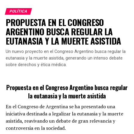
impunidad no solo implica sancionar a los autores
POLÍTICA
directos de femicidios, sino también erradicar
PROPUESTA EN EL CONGRESO
normativas que puedan obstaculizar las investigaciones
ARGENTINO BUSCA REGULAR LA
o favorecer la falta de justicia.
EUTANASIA Y LA MUERTE ASISTIDA
Un nuevo proyecto en el Congreso Argentino busca regular la
Si se aprueba en el Congreso, esta propuesta
eutanasia y la muerte asistida, generando un intenso debate
representaría un cambio significativo en el tratamiento
sobre derechos y ética médica.
penal de aquellos que colaboran en el encubrimiento de
tales delitos.
GALMARINI FUE TITULAR DE AYSA
Propuesta en el Congreso Argentino busca regular
la eutanasia y la muerte asistida
¿Cómo se limitará el uso de agua
En el Congreso de Argentina se ha presentado una
potable?
iniciativa destinada a legalizar la eutanasia y la muerte
asistida, reavivando un debate de gran relevancia y
La propuesta incluye la
adopción de tecnologías
controversia en la sociedad.
modernas que reduzcan el consumo de agua en