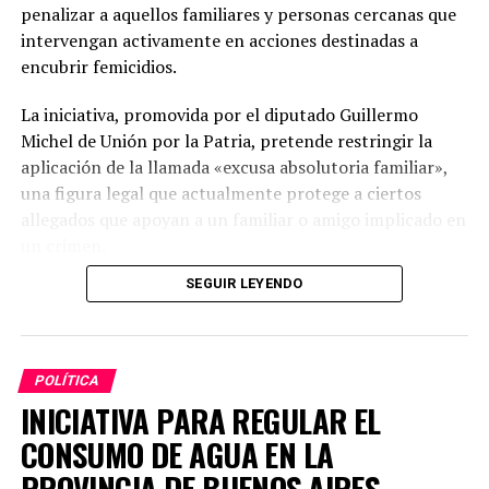
penalizar a aquellos familiares y personas cercanas que
intervengan activamente en acciones destinadas a
encubrir femicidios.
La iniciativa, promovida por el diputado Guillermo
Michel de Unión por la Patria, pretende restringir la
aplicación de la llamada «excusa absolutoria familiar»,
una figura legal que actualmente protege a ciertos
allegados que apoyan a un familiar o amigo implicado en
un crimen.
SEGUIR LEYENDO
Modificaciones propuestas
El proyecto sugiere una enmienda al artículo 277, inciso
4°, del Código Penal, de modo que la exención no se
POLÍTICA
aplique a quienes, de forma intencionada, colaboren en
INICIATIVA PARA REGULAR EL
ocultar pruebas o interfieran en las indagaciones
CONSUMO DE AGUA EN LA
relacionadas con femicidios y homicidios vinculados a la
violencia de género.
PROVINCIA DE BUENOS AIRES