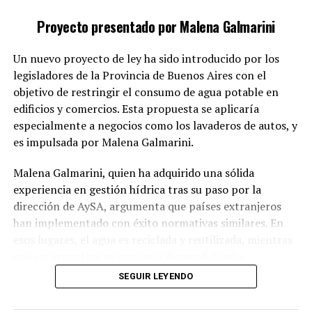
convierte en cómplice de la impunidad de un delito
Proyecto presentado por Malena Galmarini
grave.
Un nuevo proyecto de ley ha sido introducido por los
El proyecto sostiene que la protección de la intimidad
legisladores de la Provincia de Buenos Aires con el
familiar no puede ser un obstáculo para la investigación
objetivo de restringir el consumo de agua potable en
y la sanción de delitos que vulneran los derechos
edificios y comercios. Esta propuesta se aplicaría
fundamentales de las mujeres.
especialmente a negocios como los lavaderos de autos, y
Conformidad con compromisos
es impulsada por Malena Galmarini.
internacionales
Malena Galmarini, quien ha adquirido una sólida
experiencia en gestión hídrica tras su paso por la
Además, la iniciativa tiene como meta alinear la
dirección de AySA, argumenta que países extranjeros
legislación argentina con los compromisos adquiridos
han implementado con éxito normativas similares. En
en la Convención de Belém do Pará y otros
esos lugares, el agua es reciclada y reutilizada, mientras
instrumentos internacionales de derechos humanos que
que en Argentina se continúa desperdiciando,
demandan respuestas efectivas frente a la violencia de
especialmente en actividades como el lavado de
SEGUIR LEYENDO
género.
vehículos, donde se pierden miles de litros a diario.
En este contexto, el proyecto enfatiza que combatir la