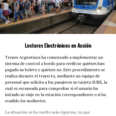
beneficiarios podrán asociar el descuento a su tarjeta
mediante el sitio oficial de SUBE. Los usuarios deben
ingresar a su cuenta, dirigirse a la sección “Beneficios” y
registrar el número de su Certificado Único de
Discapacidad. Posteriormente, deberán activar la
actualización a través de una terminal automática, la
aplicación SUBE o una validadora en los colectivos.
Lectores Electrónicos en Acción
Trenes Argentinos ha comenzado a implementar un
Esta iniciativa tiene como finalidad agilizar los
sistema de control a bordo para verificar quiénes han
controles, reducir la necesidad de documentación física
pagado su boleto y quiénes no. Este procedimiento se
y proteger los datos personales de los usuarios.
realiza durante el trayecto, mediante un equipo de
Asimismo, se espera que el nuevo sistema ayude a
personal que solicita a los pasajeros su tarjeta SUBE, la
prevenir fraudes relacionados con la validación del
cual es escaneada para comprobar si el usuario ha
beneficio.
iniciado su viaje en la estación correspondiente o si ha
evadido los molinetes.
La implementación comenzará en los colectivos y
trenes de jurisdicción nacional, aunque el Gobierno ha
La situación se ha vuelto más rigurosa, ya que