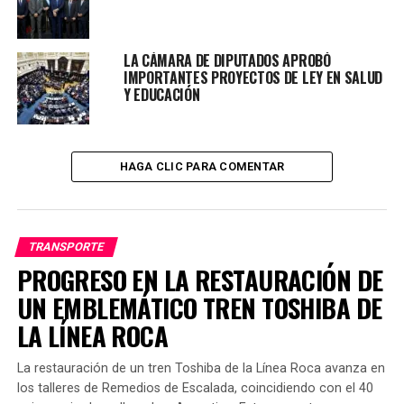
partes respecto de los aumentos salariales. Caso
contrario, el martes a partir de las 00:00 horas las líneas
LA CÁMARA DE DIPUTADOS APROBÓ
de colectivo se adherirán masivamente en todo el
IMPORTANTES PROYECTOS DE LEY EN SALUD
territorio nacional con especial importancia en la
Y EDUCACIÓN
región del AMBA.
HAGA CLIC PARA COMENTAR
Lee también:
POLICÍA DETENIDO: MATÓ A UN
DELINCUENTE
De manera específica la UTA exigió: «
cobrar
TRANSPORTE
un incremento retroactivo para que el básico desde
PROGRESO EN LA RESTAURACIÓN DE
abril último sea de 262 mil pesos
,
un bono por única
UN EMBLEMÁTICO TREN TOSHIBA DE
vez y no remunerativo de otros 32 mil
LA LÍNEA ROCA
pesos y viáticos diarios para todos los trabajadores
del sector
«.
La restauración de un tren Toshiba de la Línea Roca avanza en
los talleres de Remedios de Escalada, coincidiendo con el 40