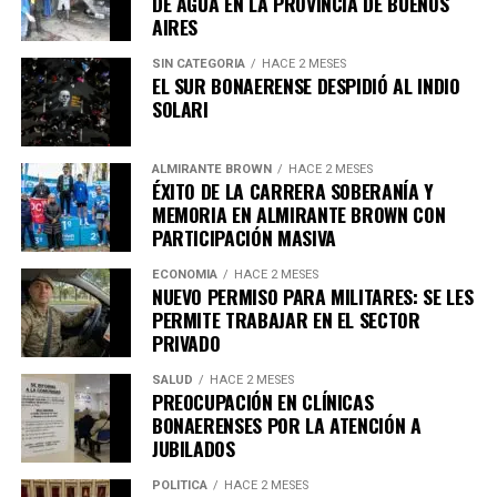
DE AGUA EN LA PROVINCIA DE BUENOS
AIRES
SIN CATEGORIA
HACE 2 MESES
EL SUR BONAERENSE DESPIDIÓ AL INDIO
SOLARI
ALMIRANTE BROWN
HACE 2 MESES
ÉXITO DE LA CARRERA SOBERANÍA Y
ESTACIÓN CONSTITUCIÓN
MEMORIA EN ALMIRANTE BROWN CON
PARTICIPACIÓN MASIVA
Multa por Viajar sin Boleto: ¿Cuánto
ECONOMÍA
HACE 2 MESES
Debes Pagar?
NUEVO PERMISO PARA MILITARES: SE LES
PERMITE TRABAJAR EN EL SECTOR
PRIVADO
Es crucial conocer el monto de la sanción por no haber
pagado el pasaje. La cantidad es tan alta que
SALUD
HACE 2 MESES
PREOCUPACIÓN EN CLÍNICAS
seguramente hará que los pasajeros se arrepientan de
BONAERENSES POR LA ATENCIÓN A
no haber validado su boleto, ya que supera el costo
JUBILADOS
habitual del viaje. Para facilitar el pago de la multa,
Trenes Argentinos ofrece la opción de hacerlo a través
POLÍTICA
HACE 2 MESES