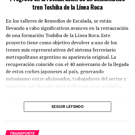
tren Toshiba de la Línea Roca
En los talleres de Remedios de Escalada, se están
llevando a cabo significativos avances en la restauración
de una formación Toshiba de la Línea Roca. Este
proyecto tiene como objetivo devolver a uno de los
trenes más representativos del sistema ferroviario
metropolitano argentino su apariencia original. La
recuperación coincide con el 40 aniversario de la llegada
de estos coches japoneses al país, generando
entusiasmo entre aficionados, trabajadores del sector y
pasajeros que durante años utilizaron estas unidades.
Las labores de restauración se enfocan en recuperar el
aspecto distintivo del tren, manteniendo los
SEGUIR LEYENDO
tradicionales colores blanco, verde y rojo que lo
caracterizan. Además de la restauración visual, se están
realizando exhaustivas revisiones mecánicas y eléctricas
TRANSPORTE