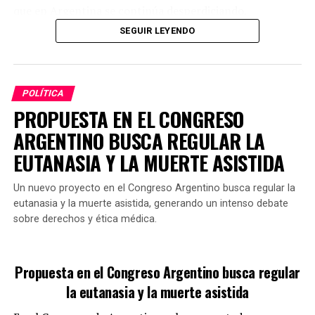
instrumentos internacionales de derechos humanos que
que en Argentina se continúa desperdiciando,
demandan respuestas efectivas frente a la violencia de
especialmente en actividades como el lavado de
SEGUIR LEYENDO
género.
vehículos, donde se pierden miles de litros a diario.
En este contexto, el proyecto enfatiza que combatir la
impunidad no solo implica sancionar a los autores
POLÍTICA
directos de femicidios, sino también erradicar
PROPUESTA EN EL CONGRESO
normativas que puedan obstaculizar las investigaciones
ARGENTINO BUSCA REGULAR LA
o favorecer la falta de justicia.
EUTANASIA Y LA MUERTE ASISTIDA
Un nuevo proyecto en el Congreso Argentino busca regular la
Si se aprueba en el Congreso, esta propuesta
eutanasia y la muerte asistida, generando un intenso debate
representaría un cambio significativo en el tratamiento
sobre derechos y ética médica.
penal de aquellos que colaboran en el encubrimiento de
tales delitos.
GALMARINI FUE TITULAR DE AYSA
Propuesta en el Congreso Argentino busca regular
la eutanasia y la muerte asistida
¿Cómo se limitará el uso de agua