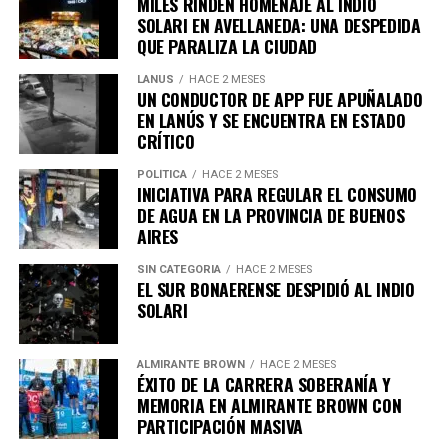
MILES RINDEN HOMENAJE AL INDIO
salud, a solicitud del paciente.
SOLARI EN AVELLANEDA: UNA DESPEDIDA
QUE PARALIZA LA CIUDAD
LANUS
HACE 2 MESES
En segundo lugar, la muerte asistida voluntaria, donde la
UN CONDUCTOR DE APP FUE APUÑALADO
persona se autoadministra el medicamento recetado
EN LANÚS Y SE ENCUENTRA EN ESTADO
por un médico.
CRÍTICO
POLÍTICA
HACE 2 MESES
El proyecto establece que ambos métodos deberán
INICIATIVA PARA REGULAR EL CONSUMO
contar con cobertura obligatoria en hospitales públicos,
DE AGUA EN LA PROVINCIA DE BUENOS
así como en obras sociales y empresas de medicina
AIRES
prepaga.
SIN CATEGORIA
HACE 2 MESES
La medida también aplicará a los consorcios
EL SUR BONAERENSE DESPIDIÓ AL INDIO
Requisitos para acceder a estos
SOLARI
Asimismo, la iniciativa prevé que los comercios y
procedimientos
servicios con alto consumo de agua adopten
estrategias
ALMIRANTE BROWN
HACE 2 MESES
para reutilizar el agua utilizada en sus procesos de
De acuerdo con la propuesta, podrán solicitar el
ÉXITO DE LA CARRERA SOBERANÍA Y
lavado.
procedimiento aquellas personas que presenten:
MEMORIA EN ALMIRANTE BROWN CON
PARTICIPACIÓN MASIVA
En lo que respecta a edificios residenciales, se plantea