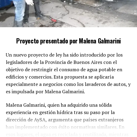
Según el legislador, cuando un allegado al autor
colabora conscientemente en estas acciones, deja de
actuar por un vínculo familiar o emocional y se
convierte en cómplice de la impunidad de un delito
Proyecto presentado por Malena Galmarini
grave.
Un nuevo proyecto de ley ha sido introducido por los
El proyecto sostiene que la protección de la intimidad
legisladores de la Provincia de Buenos Aires con el
familiar no puede ser un obstáculo para la investigación
objetivo de restringir el consumo de agua potable en
y la sanción de delitos que vulneran los derechos
edificios y comercios. Esta propuesta se aplicaría
fundamentales de las mujeres.
especialmente a negocios como los lavaderos de autos, y
Conformidad con compromisos
es impulsada por Malena Galmarini.
internacionales
Malena Galmarini, quien ha adquirido una sólida
experiencia en gestión hídrica tras su paso por la
Además, la iniciativa tiene como meta alinear la
dirección de AySA, argumenta que países extranjeros
legislación argentina con los compromisos adquiridos
han implementado con éxito normativas similares. En
en la Convención de Belém do Pará y otros
esos lugares, el agua es reciclada y reutilizada, mientras