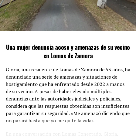
COCAÍNA
IRREGULARIDADES EN UN PROYECTO DE STREAMING
GENERAN PREOCUPACIÓN EN LOMAS DE ZAMORA
Los agentes de la Delegación de Drogas Ilícitas de
Lomas se presentaron en el inmueble ubicado en la
intersección de las calles Unamuno y Australia. Con gran
sigilo, se posicionaron en los alrededores antes de
Una mujer denuncia acoso y amenazas de su vecino
ingresar rápidamente a la propiedad, evitando así que el
en Lomas de Zamora
sospechoso pudiera escapar.
Gloria, una residente de Lomas de Zamora de 53 años, ha
denunciado una serie de amenazas y situaciones de
hostigamiento que ha enfrentado desde 2022 a manos
de su vecino. A pesar de haber elevado múltiples
denuncias ante las autoridades judiciales y policiales,
considera que las respuestas obtenidas son insuficientes
para garantizar su seguridad. «Me amenazó diciendo que
no parará hasta que yo me quite la vida».
En una conversación con Lomas Conectado, Gloria,