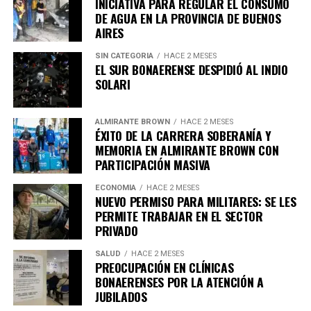
INICIATIVA PARA REGULAR EL CONSUMO
participación. «
Hemos decidido expandirlo:
DE AGUA EN LA PROVINCIA DE BUENOS
agregamos el viernes 7 para que puedas disfrutar de
AIRES
una cerveza a solo $3.999 en todas las cervecerías
SIN CATEGORIA
HACE 2 MESES
participantes en Banfield, Lomas y Temperley
«,
EL SUR BONAERENSE DESPIDIÓ AL INDIO
mencionó.
SOLARI
ALMIRANTE BROWN
HACE 2 MESES
ÉXITO DE LA CARRERA SOBERANÍA Y
Asimismo, destacó que la actividad es parte de un
MEMORIA EN ALMIRANTE BROWN CON
esfuerzo gubernamental para respaldar al sector
PARTICIPACIÓN MASIVA
gastronómico local, afirmando que se trata de «
una
política del Gobierno de la Comunidad para apoyar
ECONOMÍA
HACE 2 MESES
NUEVO PERMISO PARA MILITARES: SE LES
a los comercios, bares y cervecerías de Lomas de
PERMITE TRABAJAR EN EL SECTOR
Zamora. Consulta las redes del municipio para
PRIVADO
enterarte de todos los locales que se sumarán
«.
SALUD
HACE 2 MESES
PREOCUPACIÓN EN CLÍNICAS
BONAERENSES POR LA ATENCIÓN A
JUBILADOS