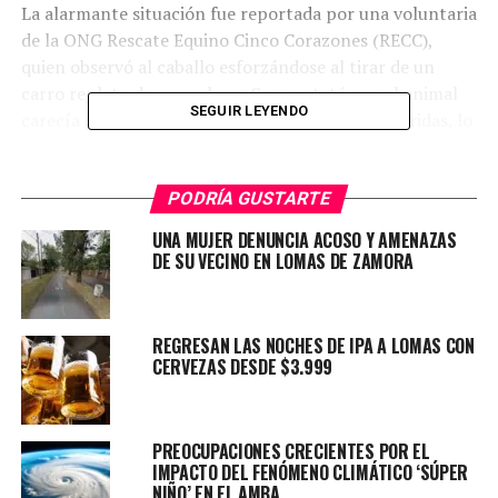
La alarmante situación fue reportada por una voluntaria
de la ONG Rescate Equino Cinco Corazones (RECC),
quien observó al caballo esforzándose al tirar de un
carro repleto de escombros. Se constató que el animal
SEGUIR LEYENDO
carecía de herraduras y presentaba múltiples heridas, lo
que llevó a solicitar una intervención inmediata.
PODRÍA GUSTARTE
UNA MUJER DENUNCIA ACOSO Y AMENAZAS
DE SU VECINO EN LOMAS DE ZAMORA
REGRESAN LAS NOCHES DE IPA A LOMAS CON
CERVEZAS DESDE $3.999
PREOCUPACIONES CRECIENTES POR EL
IMPACTO DEL FENÓMENO CLIMÁTICO ‘SÚPER
NIÑO’ EN EL AMBA