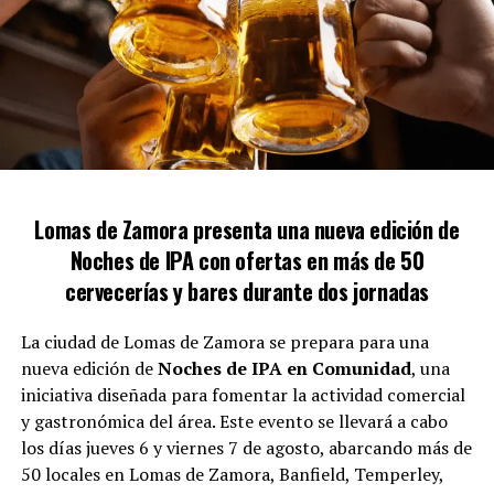
ruido con motores y martillos casi a diario», agregó.
Medidas cautelares y protección
La mujer cuenta con una medida cautelar que ha sido
renovada en tres ocasiones, pero expresó su
Lomas de Zamora presenta una nueva edición de
descontento con la respuesta de las fuerzas de
Noches de IPA con ofertas en más de 50
seguridad cuando ha solicitado asistencia. «Al llamar al
911, les muestro la medida cautelar y, a pesar de ello, no
cervecerías y bares durante dos jornadas
toman las acciones necesarias, dejándome
desprotegida», criticó.
La ciudad de Lomas de Zamora se prepara para una
nueva edición de
Noches de IPA en Comunidad
, una
Gloria también cuestionó la efectividad de la aplicación
iniciativa diseñada para fomentar la actividad comercial
Alerta Lomas y mencionó que la protección asignada
y gastronómica del área. Este evento se llevará a cabo
nunca se implementó adecuadamente. A pesar de las
los días jueves 6 y viernes 7 de agosto, abarcando más de
denuncias por posibles irregularidades en la propiedad
50 locales en Lomas de Zamora, Banfield, Temperley,
del vecino, afirmó que las multas impuestas no han