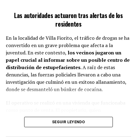
Las autoridades actuaron tras alertas de los
residentes
En la localidad de Villa Fiorito, el tráfico de drogas se ha
convertido en un grave problema que afecta a la
juventud. En este contexto,
los vecinos jugaron un
papel crucial al informar sobre un posible centro de
distribución de estupefacientes
. A raíz de estas
denuncias, las fuerzas policiales llevaron a cabo una
investigación que culminó en un exitoso allanamiento,
donde se desmanteló un búnker de cocaína.
Ante esta situación, la organización ha lanzado una
El operativo se realizó en una vivienda que funcionaba
campaña solidaria
para cubrir los gastos de atención,
como punto de venta. El propietario, quien
alimentación y transporte del caballo. Aquellos que
supuestamente operaba como dealer, fue detenido por
deseen colaborar pueden hacerlo a través del alias
SEGUIR LEYENDO
las autoridades. Durante el procedimiento, se logró
“Caballosrecc”, a nombre de la Asociación Civil Rescate
incautar una considerable cantidad de cocaína,
Equino Cinco Corazones, así como mediante una cuenta