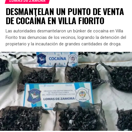
LOMAS DE ZAMORA
DESMANTELAN UN PUNTO DE VENTA
Después de su rescate, Níspero fue llevado a recibir los
cuidados veterinarios que necesitaba. Sin embargo, la
DE COCAÍNA EN VILLA FIORITO
ONG advirtió que su proceso de rehabilitación será largo
y costoso. El traslado especializado al centro de
Las autoridades desmantelaron un búnker de cocaína en Villa
recuperación tiene un costo estimado en 300.000 pesos.
Fiorito tras denuncias de los vecinos, logrando la detención del
propietario y la incautación de grandes cantidades de droga.