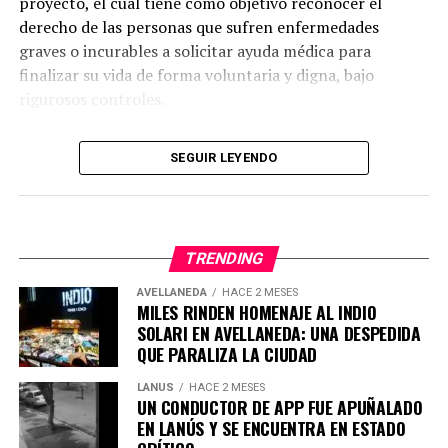
proyecto, el cual tiene como objetivo reconocer el
las mismas funciones con un uso de agua
derecho de las personas que sufren enfermedades
significativamente menor que los métodos
graves o incurables a solicitar ayuda médica para
convencionales.
finalizar su vida de forma voluntaria y digna, bajo
rigurosos controles.
Uno de los focos principales de la propuesta está en los
lavaderos de vehículos. Se sugiere que estos negocios
Detalles del proyecto sobre eutanasia y
utilicen agua de pozo o industrial en lugar de agua
SEGUIR LEYENDO
muerte asistida
potable, siempre que se cumplan las condiciones
ambientales y sanitarias. Además, los lavaderos
deben
La propuesta contempla dos enfoques distintos.
instalar equipamiento que optimice el uso del agua.
TRENDING
Primero, la eutanasia, que consiste en la administración
de una sustancia letal por parte de un profesional de la
AVELLANEDA
HACE 2 MESES
MILES RINDEN HOMENAJE AL INDIO
salud, a solicitud del paciente.
SOLARI EN AVELLANEDA: UNA DESPEDIDA
QUE PARALIZA LA CIUDAD
LANUS
HACE 2 MESES
En segundo lugar, la muerte asistida voluntaria, donde la
UN CONDUCTOR DE APP FUE APUÑALADO
persona se autoadministra el medicamento recetado
EN LANÚS Y SE ENCUENTRA EN ESTADO
por un médico.