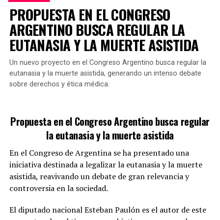
directos de femicidios, sino también erradicar
la población mayor en el sistema de ingresos. Con las
PROPUESTA EN EL CONGRESO
normativas que puedan obstaculizar las investigaciones
AFJP se volvería a desproteger a los adultos mayores”,
ARGENTINO BUSCA REGULAR LA
o favorecer la falta de justicia.
apuntó.
EUTANASIA Y LA MUERTE ASISTIDA
Un nuevo proyecto en el Congreso Argentino busca regular la
Si se aprueba en el Congreso, esta propuesta
eutanasia y la muerte asistida, generando un intenso debate
representaría un cambio significativo en el tratamiento
TEMAS RELACIONADOS:
sobre derechos y ética médica.
penal de aquellos que colaboran en el encubrimiento de
PRÓXIMO ARTÍCULO
tales delitos.
EN OBRAS SANITARIAS, LA CGT LANZARÁ EL LUNES SU
PROPIA «CORRIENTE POLÍTICO-SINDICAL PERONISTA»
GALMARINI FUE TITULAR DE AYSA
Propuesta en el Congreso Argentino busca regular
NO TE PIERDAS
la eutanasia y la muerte asistida
¿Cómo se limitará el uso de agua
HEBE DE BONAFINI SE ENCUENTRA INTERNADA EN UNA
HABITACIÓN COMÚN Y EN BUEN ESTADO DE SALUD
En el Congreso de Argentina se ha presentado una
potable?
iniciativa destinada a legalizar la eutanasia y la muerte
asistida, reavivando un debate de gran relevancia y
La propuesta incluye la
adopción de tecnologías
controversia en la sociedad.
modernas que reduzcan el consumo de agua en
actividades de limpieza y mantenimiento.
Según
El diputado nacional Esteban Paulón es el autor de este
Galmarini, existen herramientas que permiten realizar