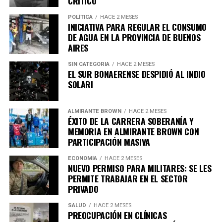
CRÍTICO
POLÍTICA
HACE 2 MESES
El proyecto establece que ambos métodos deberán
INICIATIVA PARA REGULAR EL CONSUMO
contar con cobertura obligatoria en hospitales públicos,
DE AGUA EN LA PROVINCIA DE BUENOS
así como en obras sociales y empresas de medicina
AIRES
prepaga.
SIN CATEGORIA
HACE 2 MESES
La medida también aplicará a los consorcios
EL SUR BONAERENSE DESPIDIÓ AL INDIO
Requisitos para acceder a estos
SOLARI
Asimismo, la iniciativa prevé que los comercios y
procedimientos
servicios con alto consumo de agua adopten
estrategias
ALMIRANTE BROWN
HACE 2 MESES
para reutilizar el agua utilizada en sus procesos de
De acuerdo con la propuesta, podrán solicitar el
ÉXITO DE LA CARRERA SOBERANÍA Y
lavado.
procedimiento aquellas personas que presenten:
MEMORIA EN ALMIRANTE BROWN CON
PARTICIPACIÓN MASIVA
En lo que respecta a edificios residenciales, se plantea
Una enfermedad grave e incurable.
ECONOMÍA
HACE 2 MESES
que los consorcios más grandes implementen
NUEVO PERMISO PARA MILITARES: SE LES
Un estado crónico irreversible.
dispositivos que regulen el flujo y la presión del agua
PERMITE TRABAJAR EN EL SECTOR
para evitar su desperdicio.
PRIVADO
Un sufrimiento físico o psíquico que se considere
intolerable.
SALUD
HACE 2 MESES
PREOCUPACIÓN EN CLÍNICAS
Además, es necesario que la persona exprese su