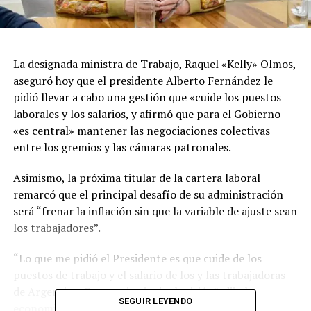
La designada ministra de Trabajo, Raquel «Kelly» Olmos,
aseguró hoy que el presidente Alberto Fernández le
pidió llevar a cabo una gestión que «cuide los puestos
laborales y los salarios, y afirmó que para el Gobierno
«es central» mantener las negociaciones colectivas
entre los gremios y las cámaras patronales.
Asimismo, la próxima titular de la cartera laboral
remarcó que el principal desafío de su administración
será “frenar la inflación sin que la variable de ajuste sean
los trabajadores”.
“Lo que me pidió el Presidente es que cuide de los
puestos de trabajo y el salario de los y las trabajadoras
de Argentina. Esa es mi principal misión”, dijo la
SEGUIR LEYENDO
economista en declaraciones a la TV Pública.