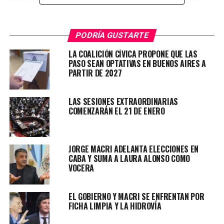
en detrimento del otro único adversario, respecto de
Grabois, Moreau dijo:
«Juan es un compañero de
espacio que valoro, le tengo afecto, pero Massa es el
PODRÍA GUSTARTE
dirigente que la Argentina necesita para la
LA COALICIÓN CÍVICA PROPONE QUE LAS
Presidencia. Juan es un compañero y un amigo, y sé
PASO SEAN OPTATIVAS EN BUENOS AIRES A
que desde el lunes va a trabajar codo a codo con
PARTIR DE 2027
Sergio».
LAS SESIONES EXTRAORDINARIAS
COMENZARÁN EL 21 DE ENERO
JORGE MACRI ADELANTA ELECCIONES EN
CABA Y SUMA A LAURA ALONSO COMO
VOCERA
EL GOBIERNO Y MACRI SE ENFRENTAN POR
FICHA LIMPIA Y LA HIDROVÍA