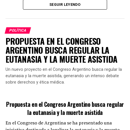
especialmente en actividades como el lavado de
SEGUIR LEYENDO
género.
vehículos, donde se pierden miles de litros a diario.
En este contexto, el proyecto enfatiza que combatir la
impunidad no solo implica sancionar a los autores
POLÍTICA
directos de femicidios, sino también erradicar
PROPUESTA EN EL CONGRESO
normativas que puedan obstaculizar las investigaciones
ARGENTINO BUSCA REGULAR LA
o favorecer la falta de justicia.
EUTANASIA Y LA MUERTE ASISTIDA
Un nuevo proyecto en el Congreso Argentino busca regular la
Si se aprueba en el Congreso, esta propuesta
eutanasia y la muerte asistida, generando un intenso debate
representaría un cambio significativo en el tratamiento
sobre derechos y ética médica.
penal de aquellos que colaboran en el encubrimiento de
tales delitos.
GALMARINI FUE TITULAR DE AYSA
Propuesta en el Congreso Argentino busca regular
la eutanasia y la muerte asistida
¿Cómo se limitará el uso de agua
En el Congreso de Argentina se ha presentado una
potable?
iniciativa destinada a legalizar la eutanasia y la muerte