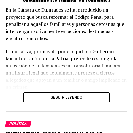
En la Cámara de Diputados se ha introducido un
proyecto que busca reformar el Código Penal para
penalizar a aquellos familiares y personas cercanas que
intervengan activamente en acciones destinadas a
encubrir femicidios.
La iniciativa, promovida por el diputado Guillermo
Michel de Unión por la Patria, pretende restringir la
aplicación de la llamada «excusa absolutoria familiar»,
una figura legal que actualmente protege a ciertos
allegados que apoyan a un familiar o amigo implicado en
un crimen.
SEGUIR LEYENDO
Modificaciones propuestas
El proyecto sugiere una enmienda al artículo 277, inciso
4°, del Código Penal, de modo que la exención no se
POLÍTICA
aplique a quienes, de forma intencionada, colaboren en