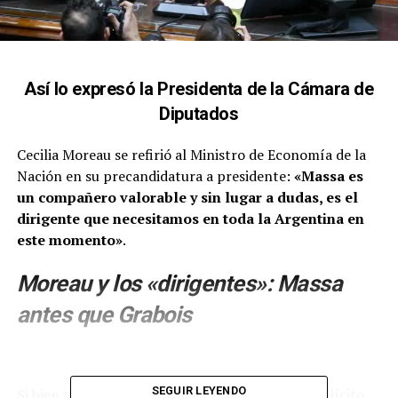
Así lo expresó la Presidenta de la Cámara de
Diputados
Cecilia Moreau se refirió al Ministro de Economía de la
Nación en su precandidatura a presidente:
«Massa es
un compañero valorable y sin lugar a dudas, es el
dirigente que necesitamos en toda la Argentina en
este momento»
.
Moreau y los «dirigentes»: Massa
antes que Grabois
SEGUIR LEYENDO
Si bien todo el oficialismo le brindó su apoyo explícito