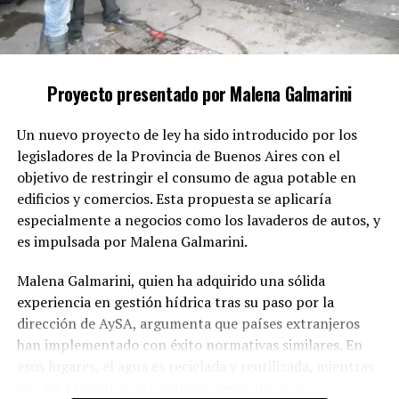
Según el legislador, cuando un allegado al autor
colabora conscientemente en estas acciones, deja de
actuar por un vínculo familiar o emocional y se
convierte en cómplice de la impunidad de un delito
Proyecto presentado por Malena Galmarini
grave.
Un nuevo proyecto de ley ha sido introducido por los
El proyecto sostiene que la protección de la intimidad
legisladores de la Provincia de Buenos Aires con el
familiar no puede ser un obstáculo para la investigación
objetivo de restringir el consumo de agua potable en
y la sanción de delitos que vulneran los derechos
edificios y comercios. Esta propuesta se aplicaría
fundamentales de las mujeres.
especialmente a negocios como los lavaderos de autos, y
Conformidad con compromisos
es impulsada por Malena Galmarini.
internacionales
Malena Galmarini, quien ha adquirido una sólida
experiencia en gestión hídrica tras su paso por la
Además, la iniciativa tiene como meta alinear la
dirección de AySA, argumenta que países extranjeros
legislación argentina con los compromisos adquiridos
han implementado con éxito normativas similares. En
en la Convención de Belém do Pará y otros
esos lugares, el agua es reciclada y reutilizada, mientras
instrumentos internacionales de derechos humanos que
que en Argentina se continúa desperdiciando,
demandan respuestas efectivas frente a la violencia de