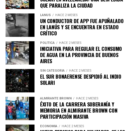
QUE PARALIZA LA CIUDAD
LANUS
HACE 2 MESES
En segundo lugar, la muerte asistida voluntaria, donde la
UN CONDUCTOR DE APP FUE APUÑALADO
persona se autoadministra el medicamento recetado
EN LANÚS Y SE ENCUENTRA EN ESTADO
por un médico.
CRÍTICO
POLÍTICA
HACE 2 MESES
El proyecto establece que ambos métodos deberán
INICIATIVA PARA REGULAR EL CONSUMO
contar con cobertura obligatoria en hospitales públicos,
DE AGUA EN LA PROVINCIA DE BUENOS
así como en obras sociales y empresas de medicina
AIRES
prepaga.
SIN CATEGORIA
HACE 2 MESES
La medida también aplicará a los consorcios
EL SUR BONAERENSE DESPIDIÓ AL INDIO
Requisitos para acceder a estos
SOLARI
Asimismo, la iniciativa prevé que los comercios y
procedimientos
servicios con alto consumo de agua adopten
estrategias
ALMIRANTE BROWN
HACE 2 MESES
para reutilizar el agua utilizada en sus procesos de
De acuerdo con la propuesta, podrán solicitar el
ÉXITO DE LA CARRERA SOBERANÍA Y
lavado.
procedimiento aquellas personas que presenten:
MEMORIA EN ALMIRANTE BROWN CON
PARTICIPACIÓN MASIVA
En lo que respecta a edificios residenciales, se plantea
Una enfermedad grave e incurable.
ECONOMÍA
HACE 2 MESES
que los consorcios más grandes implementen