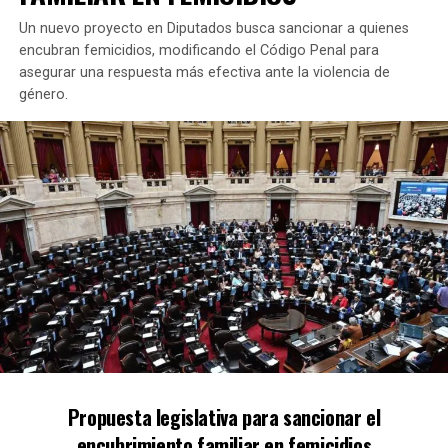
Un nuevo proyecto en Diputados busca sancionar a quienes
TEMAS RELACIONADOS:
CECILIA MOREAU
MASSA
PASO
UXP
encubran femicidios, modificando el Código Penal para
asegurar una respuesta más efectiva ante la violencia de
PRÓXIMO ARTÍCULO
género.
KICILLOF SUSPENDIÓ SU CAMPAÑA POR LA NIÑA
ASESINADA EN LANÚS
NO TE PIERDAS
GRINDETTI HARÁ UNA «CARAVANA POR TODO EL
CONURBANO»
Propuesta legislativa para sancionar el
encubrimiento familiar en femicidios