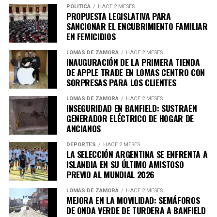
Los nuevos
récords de Messi en el Mundial 2026
POLÍTICA
HACE 2 MESES
responder de manera más distendida en una
PROPUESTA LEGISLATIVA PARA
continúan sumando a una carrera llena de hazañas
transmisión en vivo, evitando aceptar el reto de pelear.
SANCIONAR EL ENCUBRIMIENTO FAMILIAR
extraordinarias.
Se limitó a comentar:
«es más fácil engañar a la gente
EN FEMICIDIOS
que convencerla de que fue engañada»
.
El jugador con más partidos mundialistas
LOMAS DE ZAMORA
HACE 2 MESES
INAUGURACIÓN DE LA PRIMERA TIENDA
DE APPLE TRADE EN LOMAS CENTRO CON
La actuación del capitán argentino contra Austria
SORPRESAS PARA LOS CLIENTES
también le permitió ampliar otro registro significativo.
LOMAS DE ZAMORA
HACE 2 MESES
Con 28 encuentros disputados en Copas del Mundo,
INSEGURIDAD EN BANFIELD: SUSTRAEN
Messi se mantiene como el futbolista con más
GENERADOR ELÉCTRICO DE HOGAR DE
ANCIANOS
participaciones en la historia de este torneo.
DEPORTES
HACE 2 MESES
Su trayectoria incluye seis ediciones consecutivas del
LA SELECCIÓN ARGENTINA SE ENFRENTA A
evento, desde Alemania 2006 hasta Estados Unidos-
ISLANDIA EN SU ÚLTIMO AMISTOSO
México-Canadá 2026.
PREVIO AL MUNDIAL 2026
El futbolista con más victorias
LOMAS DE ZAMORA
HACE 2 MESES
MEJORA EN LA MOVILIDAD: SEMÁFOROS
DE ONDA VERDE DE TURDERA A BANFIELD
El triunfo de la selección argentina también tuvo un