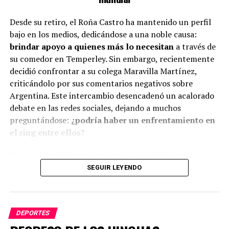
Desde su retiro, el Roña Castro ha mantenido un perfil
bajo en los medios, dedicándose a una noble causa:
brindar apoyo a quienes más lo necesitan
a través de
su comedor en Temperley. Sin embargo, recientemente
decidió confrontar a su colega Maravilla Martínez,
criticándolo por sus comentarios negativos sobre
Argentina. Este intercambio desencadenó un acalorado
debate en las redes sociales, dejando a muchos
preguntándose:
¿podría haber un enfrentamiento en
el ring entre ellos?
La raíz de esta disputa se encuentra en diferencias
políticas. Castro lanzó su crítica hacia Martínez,
SEGUIR LEYENDO
señalando que tras formarse como deportista en
Argentina, este se mudó a España, donde ha
menospreciado a su país natal. Martínez, por su parte,
DEPORTES
respondió atribuyendo la culpa a las políticas del
peronismo, lo que intensificó el intercambio de