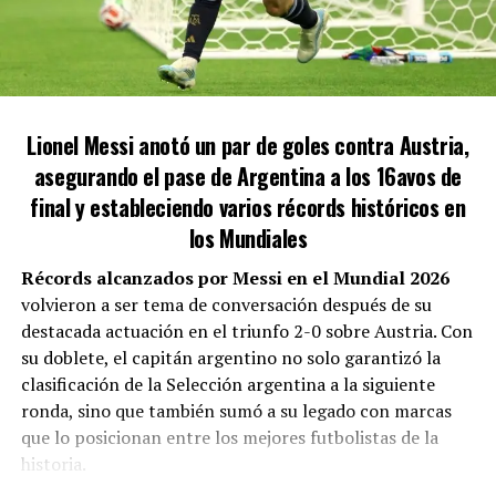
LOS ANDES ABRIRÁ SUS PUERTAS A
la boca para que deje de decir las tonterías que
dice»
.
HINCHAS VISITANTES: DETALLES DE LAS
ENTRADAS
«Proviene de una villa en Quilmes. Vivía en un
Lionel Messi anotó un par de goles contra Austria,
Este evento representa un piloto. Se han asignado 1500
garaje. Se formó en Argentina, pero luego se olvidó
asegurando el pase de Argentina a los 16avos de
localidades para los hinchas visitantes, con un costo de
de su tierra. Cristina financió su pelea en Vélez y
$40.000 por entrada. Desde el Club Los Andes han
final y estableciendo varios récords históricos en
ahora critica a los peronistas. Es un piojo
declarado:
«Disfrutemos juntos de esta fiesta del
resucitado»
, declaró Castro sobre Martínez.
los Mundiales
fútbol, apoyando a nuestro equipo como en los
Récords alcanzados por Messi en el Mundial 2026
viejos tiempos»
.
volvieron a ser tema de conversación después de su
destacada actuación en el triunfo 2-0 sobre Austria. Con
su doblete, el capitán argentino no solo garantizó la
clasificación de la Selección argentina a la siguiente
ronda, sino que también sumó a su legado con marcas
que lo posicionan entre los mejores futbolistas de la
historia.