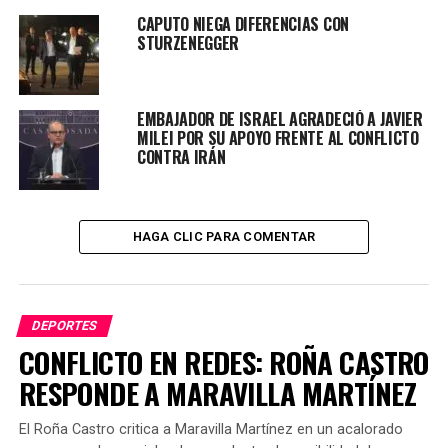
disputará en Abu Dabhi el 16 de noviembre, seis días
CAPUTO NIEGA DIFERENCIAS CON
antes del debut argentino frente a Arabia Saudita en el
STURZENEGGER
Mundial de Qatar.
EMBAJADOR DE ISRAEL AGRADECIÓ A JAVIER
MILEI POR SU APOYO FRENTE AL CONFLICTO
CONTRA IRÁN
TEMAS RELACIONADOS:
ACTUALIDAD
PRÓXIMO ARTÍCULO
LA LIGA PROFESIONAL ANUNCIA LA PROGRAMACIÓN DE
HAGA CLIC PARA COMENTAR
LAS FECHAS 23 Y 24
NO TE PIERDAS
LANÚS REVIVIÓ AL IMPONERSE ANTE BANFIELD EN EL
CLÁSICO DEL SUR
DEPORTES
CONFLICTO EN REDES: ROÑA CASTRO
RESPONDE A MARAVILLA MARTÍNEZ
El Roña Castro critica a Maravilla Martínez en un acalorado