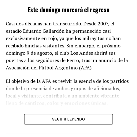
Este domingo marcará el regreso
Casi dos décadas han transcurrido. Desde 2007, el
estadio Eduardo Gallardón ha permanecido casi
exclusivamente en rojo, ya que los milrayitas no han
recibido hinchas visitantes. Sin embargo, el próximo
domingo 9 de agosto, el club Los Andes abrirá sus
puertas a los seguidores de Ferro, tras un anuncio de la
Castro, quien gestiona su comedor, ha notado un
Asociación del Fútbol Argentino (AFA).
aumento alarmante en la necesidad de ayuda
durante la gestión de Milei.
A pesar de las dificultades,
El objetivo de la AFA es revivir la esencia de los partidos
se compromete a seguir ayudando. Por su parte,
donde la presencia de ambos grupos de aficionados,
Martínez fue directo al afirmar:
«la gente elige a
local y visitante, contribuía a un ambiente vibrante
quienes los engañan y los perjudican por
lleno de
cánticos, color y emociones únicas.
generaciones»
, refiriéndose a las políticas justicialistas.
SEGUIR LEYENDO