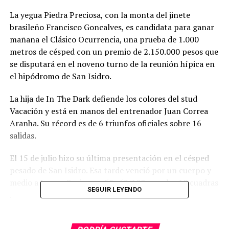
La yegua Piedra Preciosa, con la monta del jinete
brasileño Francisco Goncalves, es candidata para ganar
mañana el Clásico Ocurrencia, una prueba de 1.000
metros de césped con un premio de 2.150.000 pesos que
se disputará en el noveno turno de la reunión hípica en
el hipódromo de San Isidro.
La hija de In The Dark defiende los colores del stud
Vacación y está en manos del entrenador Juan Correa
Aranha. Su récord es de 6 triunfos oficiales sobre 16
salidas.
El 15 de julio hizo su última presentación en el césped
pesado de San Isidro. Esa tarde venció por un cuerpo y
medio a Jumpy Soring en 58s 62/100 para las 10 cuadras
SEGUIR LEYENDO
.
La dupla Goncalves – Aranha está ganando seguido y