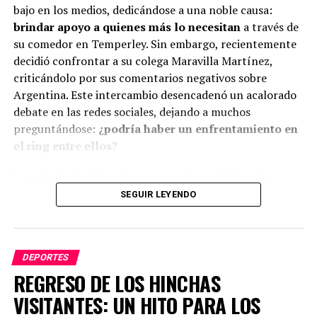
bajo en los medios, dedicándose a una noble causa:
brindar apoyo a quienes más lo necesitan
a través de
su comedor en Temperley. Sin embargo, recientemente
decidió confrontar a su colega Maravilla Martínez,
criticándolo por sus comentarios negativos sobre
Argentina. Este intercambio desencadenó un acalorado
debate en las redes sociales, dejando a muchos
preguntándose:
¿podría haber un enfrentamiento en
el ring entre ellos?
La raíz de esta disputa se encuentra en diferencias
políticas. Castro lanzó su crítica hacia Martínez,
SEGUIR LEYENDO
señalando que tras formarse como deportista en
Argentina, este se mudó a España, donde ha
menospreciado a su país natal. Martínez, por su parte,
DEPORTES
respondió atribuyendo la culpa a las políticas del
REGRESO DE LOS HINCHAS
peronismo, lo que intensificó el intercambio de
declaraciones.
VISITANTES: UN HITO PARA LOS