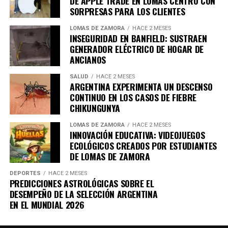
DE APPLE TRADE EN LOMAS CENTRO CON
extraordinarias.
Se limitó a comentar:
«es más fácil engañar a la gente
SORPRESAS PARA LOS CLIENTES
que convencerla de que fue engañada»
.
El jugador con más partidos mundialistas
LOMAS DE ZAMORA
HACE 2 MESES
INSEGURIDAD EN BANFIELD: SUSTRAEN
GENERADOR ELÉCTRICO DE HOGAR DE
La actuación del capitán argentino contra Austria
ANCIANOS
también le permitió ampliar otro registro significativo.
SALUD
HACE 2 MESES
Con 28 encuentros disputados en Copas del Mundo,
ARGENTINA EXPERIMENTA UN DESCENSO
Messi se mantiene como el futbolista con más
CONTINUO EN LOS CASOS DE FIEBRE
CHIKUNGUNYA
participaciones en la historia de este torneo.
LOMAS DE ZAMORA
HACE 2 MESES
Su trayectoria incluye seis ediciones consecutivas del
INNOVACIÓN EDUCATIVA: VIDEOJUEGOS
evento, desde Alemania 2006 hasta Estados Unidos-
ECOLÓGICOS CREADOS POR ESTUDIANTES
México-Canadá 2026.
DE LOMAS DE ZAMORA
El futbolista con más victorias
DEPORTES
HACE 2 MESES
PREDICCIONES ASTROLÓGICAS SOBRE EL
DESEMPEÑO DE LA SELECCIÓN ARGENTINA
El triunfo de la selección argentina también tuvo un
EN EL MUNDIAL 2026
efecto positivo en las estadísticas colectivas.