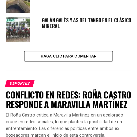
las 17.30 se abren las gateras y se terminan las palabras.
La reunión en San Isidro comenzará a las 13.30 y
GALÁN GALÉS Y AS DEL TANGO EN EL CLÁSICO
finalizará a las 20. Son en total 14 carreras y hay para
MINERAL
todos los gustos.
No hay que olvidarse que el día sábado habrá 15 pruebas
en Palermo bajo el lema Un Día en las Carreras. Hay 3
HAGA CLIC PARA COMENTAR
clásicos de Grupo 3 y 12 competencias comunes que
merecen la atención de los burreros.
DEPORTES
CONFLICTO EN REDES: ROÑA CASTRO
RESPONDE A MARAVILLA MARTÍNEZ
TEMAS RELACIONADOS:
SAN ISIDRO
TURF
PRÓXIMO ARTÍCULO
El Roña Castro critica a Maravilla Martínez en un acalorado
UNIVERSIDAD DE LA PLATA INAUGURA PISTA DE
cruce en redes sociales, lo que plantea la posibilidad de un
ATLETISMO DE NIVEL INTERNACIONAL
enfrentamiento. Las diferencias políticas entre ambos ex
NO TE PIERDAS
boxeadores marcan el inicio de esta controversia.