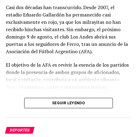
Casi dos décadas han transcurrido. Desde 2007, el
estadio Eduardo Gallardón ha permanecido casi
exclusivamente en rojo, ya que los milrayitas no han
recibido hinchas visitantes. Sin embargo, el próximo
domingo 9 de agosto, el club Los Andes abrirá sus
puertas a los seguidores de Ferro, tras un anuncio de la
Castro, quien gestiona su comedor, ha notado un
Asociación del Fútbol Argentino (AFA).
aumento alarmante en la necesidad de ayuda
durante la gestión de Milei.
A pesar de las dificultades,
El objetivo de la AFA es revivir la esencia de los partidos
se compromete a seguir ayudando. Por su parte,
donde la presencia de ambos grupos de aficionados,
Martínez fue directo al afirmar:
«la gente elige a
local y visitante, contribuía a un ambiente vibrante
quienes los engañan y los perjudican por
lleno de
cánticos, color y emociones únicas.
generaciones»
, refiriéndose a las políticas justicialistas.
SEGUIR LEYENDO
DEPORTES