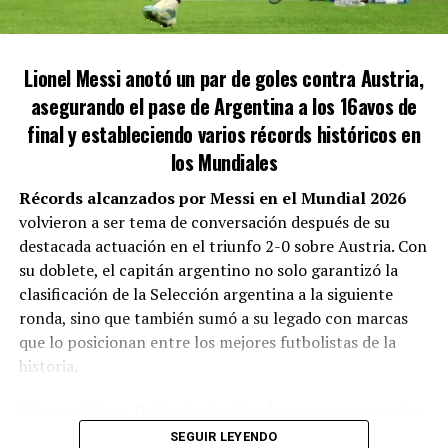
ENTRADAS
«Proviene de una villa en Quilmes. Vivía en un
Lionel Messi anotó un par de goles contra Austria,
Este evento representa un piloto. Se han asignado 1500
garaje. Se formó en Argentina, pero luego se olvidó
asegurando el pase de Argentina a los 16avos de
localidades para los hinchas visitantes, con un costo de
de su tierra. Cristina financió su pelea en Vélez y
$40.000 por entrada. Desde el Club Los Andes han
final y estableciendo varios récords históricos en
ahora critica a los peronistas. Es un piojo
declarado:
«Disfrutemos juntos de esta fiesta del
resucitado»
, declaró Castro sobre Martínez.
los Mundiales
fútbol, apoyando a nuestro equipo como en los
Récords alcanzados por Messi en el Mundial 2026
viejos tiempos»
.
volvieron a ser tema de conversación después de su
destacada actuación en el triunfo 2-0 sobre Austria. Con
su doblete, el capitán argentino no solo garantizó la
clasificación de la Selección argentina a la siguiente
ronda, sino que también sumó a su legado con marcas
que lo posicionan entre los mejores futbolistas de la
historia.
Este partido en Dallas fue testigo de una nueva muestra
de talento del rosarino, quien sigue sumando
SEGUIR LEYENDO