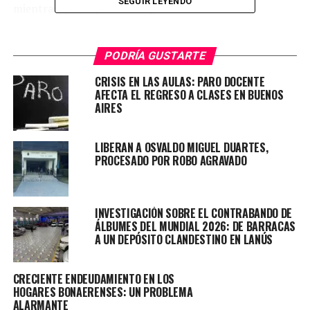
SEGUIR LEYENDO
mientras que, si ya están registrados a estas
modalidades, obtendrán la bonificación
automáticamente.
PODRÍA GUSTARTE
ARBA cuenta con distintas formas de pago digital,
CRISIS EN LAS AULAS: PARO DOCENTE
pudiendo abonar desde la web del organismo:
AFECTA EL REGRESO A CLASES EN BUENOS
www.arba.gob.ar, con tarjeta de crédito; también, a
AIRES
través de homebanking o mediante cajero automático
luego de obtener el código para el pago electrónico.
LIBERAN A OSVALDO MIGUEL DUARTES,
PROCESADO POR ROBO AGRAVADO
En lo que respecta al débito automático, la solicitud
INVESTIGACIÓN SOBRE EL CONTRABANDO DE
demora 60 días en efectivizarse.
ÁLBUMES DEL MUNDIAL 2026: DE BARRACAS
A UN DEPÓSITO CLANDESTINO EN LANÚS
En caso de haberse registrado previamente a estas
modalidades la bonificación se obtendrá
automáticamente.
CRECIENTE ENDEUDAMIENTO EN LOS
HOGARES BONAERENSES: UN PROBLEMA
ALARMANTE
Además, quienes estén adheridos a la boleta electrónica