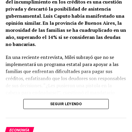
del incumplimiento en los créditos es una cuestión
privada y descartó la posibilidad de asistencia
gubernamental. Luis Caputo había manifestado una
opinión similar. En la provincia de Buenos Aires, la
morosidad de las familias se ha cuadruplicado en un
año, superando el 14% si se consideran las deudas
no bancarias.
En una reciente entrevista, Milei subrayó que no se
implementará un programa estatal para apoyar a las
familias que enfrentan dificultades para pagar sus
créditos, enfatizando que los deudores son responsables
de sus decisiones. “¿Les pusieron una pistola en la
cabeza para endeudarse?”, cuestionó el mandatario
durante su charla con Luis Majul en LN+.
SEGUIR LEYENDO
Al ser interrogado sobre el aumento en la morosidad
familiar, el presidente explicó que se trata de un acuerdo
entre partes. “Si contraigo una obligación con alguien y
ECONOMÍA