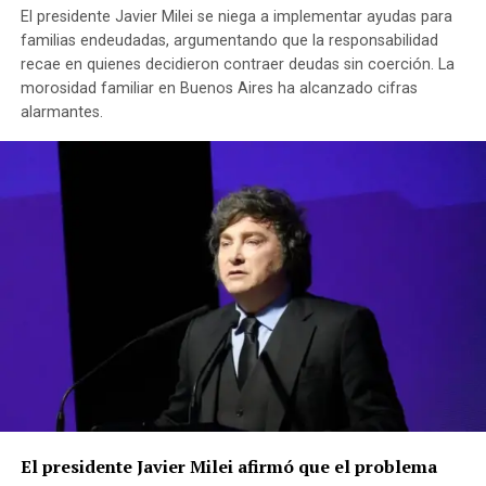
NO TE PIERDAS
El presidente Javier Milei se niega a implementar ayudas para
BORDET SE DEFENDIÓ DE CRÍTICAS DE RURALISTAS Y DIJO
familias endeudadas, argumentando que la responsabilidad
QUE SU GESTIÓN «BAJÓ LA PRESIÓN IMPOSITIVA»
recae en quienes decidieron contraer deudas sin coerción. La
morosidad familiar en Buenos Aires ha alcanzado cifras
alarmantes.
El presidente Javier Milei afirmó que el problema