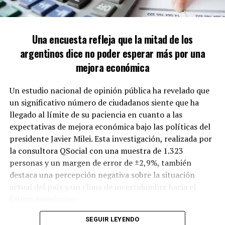
privado” y que el Gobierno tiene recursos limitados para
intervenir.
Una encuesta refleja que la mitad de los
“Cada uno debe hacerse responsable de sus decisiones,
argentinos dice no poder esperar más por una
porque, si yo te ayudo a ti tras haber tomado un mal
mejora económica
crédito, no sé si lo hiciste porque no llegabas a fin de
mes o porque alguien te dijo que Milei se iba y que el
Un estudio nacional de opinión pública ha revelado que
dólar iba a alcanzar los 3.000”, expresó Caputo.
un significativo número de ciudadanos siente que ha
llegado al límite de su paciencia en cuanto a las
El ministro también criticó a las entidades financieras,
expectativas de mejora económica bajo las políticas del
mencionando que el Gobierno les había advertido que
presidente Javier Milei. Esta investigación, realizada por
prestar a tasas cercanas al 10% mensual, mientras los
la consultora QSocial con una muestra de 1.323
salarios solo crecían en un 2%, podría generar
personas y un margen de error de ±2,9%, también
incumplimientos por parte de los clientes.
destaca una percepción negativa sobre la situación
A pesar del deterioro de los indicadores, Caputo
actual del país y un clima de incertidumbre hacia el
pronosticó que la morosidad “se normalizará” y destacó
futuro económico.
que algunos bancos han comenzado a ofrecer
Según los hallazgos, el 50% de los encuestados declaró
SEGUIR LEYENDO
refinanciaciones con tasas más accesibles.