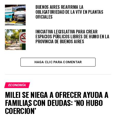
podrán abonar a través de la aplicación Cuenta DNI
BUENOS AIRES REAFIRMA LA
mediante código QR. Para ello, los contribuyentes
OBLIGATORIEDAD DE LA VTV EN PLANTAS
OFICIALES
deberán escanear el código recibido por mail, que estará
vigente únicamente hasta la fecha de vencimiento de la
cuota a abonar.
INICIATIVA LEGISLATIVA PARA CREAR
ESPACIOS PÚBLICOS LIBRES DE HUMO EN LA
PROVINCIA DE BUENOS AIRES
Por su parte, para quienes decidan pagar de manera
presencial, están disponibles las entidades bancarias
habituales y los puestos de pago habilitados por la
empresa Provincia Net Pagos.
HAGA CLIC PARA COMENTAR
ECONOMÍA
TEMAS RELACIONADOS:
BUENOS AIRES
IMPUESTOS
MILEI SE NIEGA A OFRECER AYUDA A
PRÓXIMO ARTÍCULO
FAMILIAS CON DEUDAS: ‘NO HUBO
LICITARÁN MAÑANA LETRAS Y BONOS EN PESOS POR
$260.000 MILLONES
COERCIÓN’