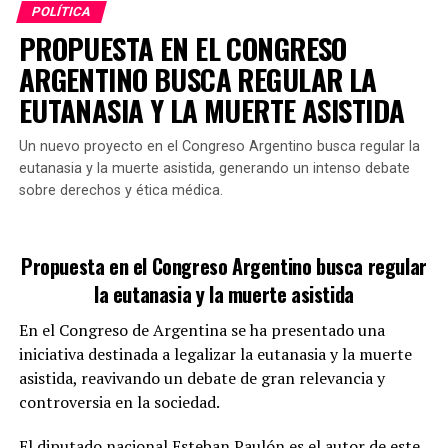
POLÍTICA
directos de femicidios, sino también erradicar
PROPUESTA EN EL CONGRESO
normativas que puedan obstaculizar las investigaciones
ARGENTINO BUSCA REGULAR LA
o favorecer la falta de justicia.
EUTANASIA Y LA MUERTE ASISTIDA
Un nuevo proyecto en el Congreso Argentino busca regular la
Si se aprueba en el Congreso, esta propuesta
eutanasia y la muerte asistida, generando un intenso debate
representaría un cambio significativo en el tratamiento
sobre derechos y ética médica.
penal de aquellos que colaboran en el encubrimiento de
tales delitos.
GALMARINI FUE TITULAR DE AYSA
Propuesta en el Congreso Argentino busca regular
la eutanasia y la muerte asistida
¿Cómo se limitará el uso de agua
En el Congreso de Argentina se ha presentado una
potable?
iniciativa destinada a legalizar la eutanasia y la muerte
asistida, reavivando un debate de gran relevancia y
La propuesta incluye la
adopción de tecnologías
controversia en la sociedad.
modernas que reduzcan el consumo de agua en
actividades de limpieza y mantenimiento.
Según
El diputado nacional Esteban Paulón es el autor de este