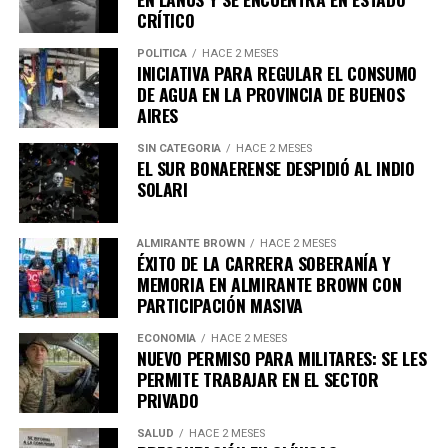
por un médico.
CRÍTICO
POLÍTICA
HACE 2 MESES
El proyecto establece que ambos métodos deberán
INICIATIVA PARA REGULAR EL CONSUMO
contar con cobertura obligatoria en hospitales públicos,
DE AGUA EN LA PROVINCIA DE BUENOS
así como en obras sociales y empresas de medicina
AIRES
prepaga.
SIN CATEGORIA
HACE 2 MESES
La medida también aplicará a los consorcios
EL SUR BONAERENSE DESPIDIÓ AL INDIO
Requisitos para acceder a estos
SOLARI
Asimismo, la iniciativa prevé que los comercios y
procedimientos
servicios con alto consumo de agua adopten
estrategias
ALMIRANTE BROWN
HACE 2 MESES
para reutilizar el agua utilizada en sus procesos de
De acuerdo con la propuesta, podrán solicitar el
ÉXITO DE LA CARRERA SOBERANÍA Y
lavado.
procedimiento aquellas personas que presenten:
MEMORIA EN ALMIRANTE BROWN CON
PARTICIPACIÓN MASIVA
En lo que respecta a edificios residenciales, se plantea
Una enfermedad grave e incurable.
ECONOMÍA
HACE 2 MESES
que los consorcios más grandes implementen
NUEVO PERMISO PARA MILITARES: SE LES
Un estado crónico irreversible.
dispositivos que regulen el flujo y la presión del agua
PERMITE TRABAJAR EN EL SECTOR
para evitar su desperdicio.
PRIVADO
Un sufrimiento físico o psíquico que se considere
intolerable.
SALUD
HACE 2 MESES