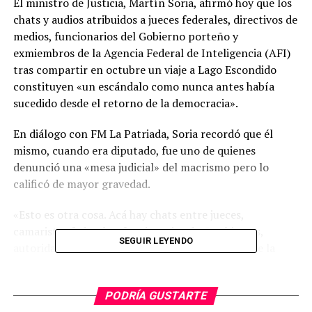
El ministro de Justicia, Martín Soria, afirmó hoy que los
chats y audios atribuidos a jueces federales, directivos de
medios, funcionarios del Gobierno porteño y
exmiembros de la Agencia Federal de Inteligencia (AFI)
tras compartir en octubre un viaje a Lago Escondido
constituyen «un escándalo como nunca antes había
sucedido desde el retorno de la democracia».
En diálogo con FM La Patriada, Soria recordó que él
mismo, cuando era diputado, fue uno de quienes
denunció una «mesa judicial» del macrismo pero lo
calificó de mayor gravedad.
«Esto es otra cosa. Acá hay chats entre jueces,
camaristas federales, funcionarios de Cambiemos,
SEGUIR LEYENDO
autoridades del Grupo Clarín y ex funcionarios de la
SIDE, todo a raíz del ‘vuelo del lawfare’ como le digo
yo», expresó el ministro.
PODRÍA GUSTARTE