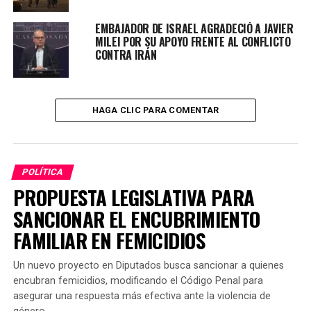
Para Soria, «deberían pedirse licencia sin goce de
EMBAJADOR DE ISRAEL AGRADECIÓ A JAVIER
MILEI POR SU APOYO FRENTE AL CONFLICTO
haberes y ponerse a disposición para que todo este
CONTRA IRÁN
escándalo se esclarezca inmediatamente, porque no
pueden seguir siendo jueces así como si nada».
Además sostuvo que el hackeo deja al descubierto que
HAGA CLIC PARA COMENTAR
estaban «tratando de armar facturas truchas» y
«fabricando coartadas para tapar un viaje con la gente
de Clarín y funcionarios del macrismo».
POLÍTICA
Consultado sobre cómo obrará la Justicia, no fue
PROPUESTA LEGISLATIVA PARA
optimista. «No le tengo mucha fe al Consejo de la
SANCIONAR EL ENCUBRIMIENTO
Magistratura», dijo.
FAMILIAR EN FEMICIDIOS
Un nuevo proyecto en Diputados busca sancionar a quienes
Y agregó sobre el titular de ese organismo: «Si hay algo
encubran femicidios, modificando el Código Penal para
que no quiere (Horacio) Rosatti es investigar estas
asegurar una respuesta más efectiva ante la violencia de