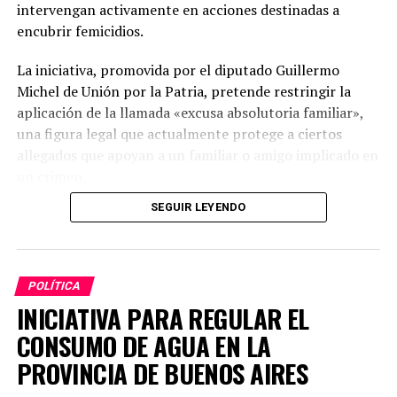
TEMAS RELACIONADOS:
ACTUALIDAD
CHATS FILTRADOS
intervengan activamente en acciones destinadas a
ESCÁNDALO
MARTÍN SORIA
encubrir femicidios.
PRÓXIMO ARTÍCULO
EL PRESIDENTE INSTRUYÓ PARA QUE SE «INVESTIGUE
La iniciativa, promovida por el diputado Guillermo
PENALMENTE» EL ESCÁNDALO DE LOS CHATS
Michel de Unión por la Patria, pretende restringir la
aplicación de la llamada «excusa absolutoria familiar»,
NO TE PIERDAS
POSSE PIDE INTERNAS EN LA UCR DE LA PROVINCIA DE
una figura legal que actualmente protege a ciertos
BUENOS AIRES
allegados que apoyan a un familiar o amigo implicado en
un crimen.
SEGUIR LEYENDO
Modificaciones propuestas
El proyecto sugiere una enmienda al artículo 277, inciso
4°, del Código Penal, de modo que la exención no se
POLÍTICA
aplique a quienes, de forma intencionada, colaboren en
INICIATIVA PARA REGULAR EL
ocultar pruebas o interfieran en las indagaciones
CONSUMO DE AGUA EN LA
relacionadas con femicidios y homicidios vinculados a la
violencia de género.
PROVINCIA DE BUENOS AIRES