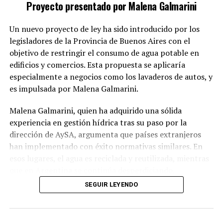
Proyecto presentado por Malena Galmarini
grave.
Un nuevo proyecto de ley ha sido introducido por los
El proyecto sostiene que la protección de la intimidad
legisladores de la Provincia de Buenos Aires con el
familiar no puede ser un obstáculo para la investigación
objetivo de restringir el consumo de agua potable en
y la sanción de delitos que vulneran los derechos
edificios y comercios. Esta propuesta se aplicaría
fundamentales de las mujeres.
especialmente a negocios como los lavaderos de autos, y
Conformidad con compromisos
es impulsada por Malena Galmarini.
internacionales
Malena Galmarini, quien ha adquirido una sólida
experiencia en gestión hídrica tras su paso por la
Además, la iniciativa tiene como meta alinear la
dirección de AySA, argumenta que países extranjeros
legislación argentina con los compromisos adquiridos
han implementado con éxito normativas similares. En
en la Convención de Belém do Pará y otros
esos lugares, el agua es reciclada y reutilizada, mientras
instrumentos internacionales de derechos humanos que
que en Argentina se continúa desperdiciando,
demandan respuestas efectivas frente a la violencia de
especialmente en actividades como el lavado de
SEGUIR LEYENDO
género.
vehículos, donde se pierden miles de litros a diario.
En este contexto, el proyecto enfatiza que combatir la
impunidad no solo implica sancionar a los autores