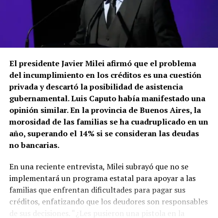
de similares características, si bien habían sido
declaradas, registraban deudas de más de $500 mil, y en
algún caso de más de $1 millón por el Impuesto a las
Embarcaciones Deportivas».
«Es una doble injusticia -agregó-. Ya es injusto que haya
El presidente Javier Milei afirmó que el problema
personas que se esfuerzan por pagar todos sus
del incumplimiento en los créditos es una cuestión
impuestos, mientras hay otras que no. Pero encima, en
privada y descartó la posibilidad de asistencia
el caso de estos dueños de embarcaciones de lujo, el
gubernamental. Luis Caputo había manifestado una
incumplimiento lastima el doble, porque tienen la
opinión similar. En la provincia de Buenos Aires, la
capacidad económica para estar al día», sostuvo el
morosidad de las familias se ha cuadruplicado en un
titular de ARBA.
año, superando el 14% si se consideran las deudas
no bancarias.
En una reciente entrevista, Milei subrayó que no se
«Por eso, al profundizar este tipo de fiscalizaciones
implementará un programa estatal para apoyar a las
buscamos recuperar recursos entre quienes más tienen,
familias que enfrentan dificultades para pagar sus
para poder destinarlos después a la construcción de
créditos, enfatizando que los deudores son responsables
mejores rutas, más jardines de infantes, escuelas, salud,
de sus decisiones. “¿Les pusieron una pistola en la
seguridad e infraestructura; en definitiva, a seguir