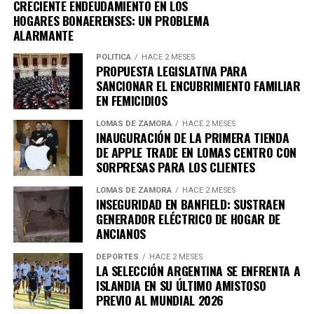
CRECIENTE ENDEUDAMIENTO EN LOS
continúan sumando a una carrera llena de hazañas
transmisión en vivo, evitando aceptar el reto de pelear.
HOGARES BONAERENSES: UN PROBLEMA
extraordinarias.
Se limitó a comentar:
«es más fácil engañar a la gente
ALARMANTE
que convencerla de que fue engañada»
.
El jugador con más partidos mundialistas
POLÍTICA
HACE 2 MESES
PROPUESTA LEGISLATIVA PARA
SANCIONAR EL ENCUBRIMIENTO FAMILIAR
La actuación del capitán argentino contra Austria
EN FEMICIDIOS
también le permitió ampliar otro registro significativo.
LOMAS DE ZAMORA
HACE 2 MESES
Con 28 encuentros disputados en Copas del Mundo,
INAUGURACIÓN DE LA PRIMERA TIENDA
Messi se mantiene como el futbolista con más
DE APPLE TRADE EN LOMAS CENTRO CON
SORPRESAS PARA LOS CLIENTES
participaciones en la historia de este torneo.
LOMAS DE ZAMORA
HACE 2 MESES
Su trayectoria incluye seis ediciones consecutivas del
INSEGURIDAD EN BANFIELD: SUSTRAEN
evento, desde Alemania 2006 hasta Estados Unidos-
GENERADOR ELÉCTRICO DE HOGAR DE
México-Canadá 2026.
ANCIANOS
DEPORTES
HACE 2 MESES
El futbolista con más victorias
LA SELECCIÓN ARGENTINA SE ENFRENTA A
ISLANDIA EN SU ÚLTIMO AMISTOSO
El triunfo de la selección argentina también tuvo un
PREVIO AL MUNDIAL 2026
efecto positivo en las estadísticas colectivas.