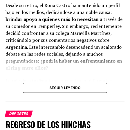
Desde su retiro, el Roña Castro ha mantenido un perfil
bajo en los medios, dedicándose a una noble causa:
brindar apoyo a quienes más lo necesitan
a través de
su comedor en Temperley. Sin embargo, recientemente
decidió confrontar a su colega Maravilla Martínez,
criticándolo por sus comentarios negativos sobre
Argentina. Este intercambio desencadenó un acalorado
debate en las redes sociales, dejando a muchos
preguntándose:
¿podría haber un enfrentamiento en
el ring entre ellos?
La raíz de esta disputa se encuentra en diferencias
políticas. Castro lanzó su crítica hacia Martínez,
SEGUIR LEYENDO
señalando que tras formarse como deportista en
Argentina, este se mudó a España, donde ha
menospreciado a su país natal. Martínez, por su parte,
DEPORTES
respondió atribuyendo la culpa a las políticas del
REGRESO DE LOS HINCHAS
peronismo, lo que intensificó el intercambio de
declaraciones.