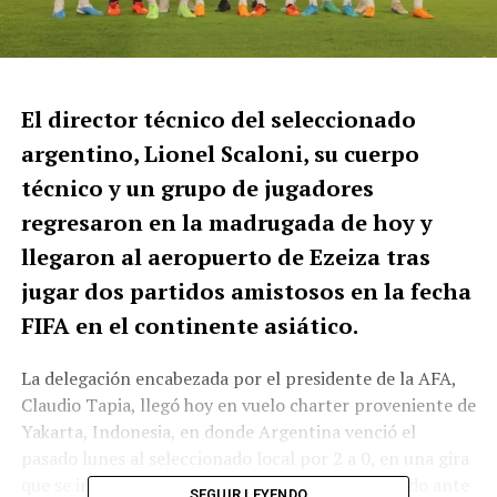
El director técnico del seleccionado
argentino, Lionel Scaloni, su cuerpo
técnico y un grupo de jugadores
regresaron en la madrugada de hoy y
llegaron al aeropuerto de Ezeiza tras
jugar dos partidos amistosos en la fecha
FIFA en el continente asiático.
La delegación encabezada por el presidente de la AFA,
Claudio Tapia, llegó hoy en vuelo charter proveniente de
Yakarta, Indonesia, en donde Argentina venció el
pasado lunes al seleccionado local por 2 a 0, en una gira
que se inició con la victoria por el mismo resultado ante
SEGUIR LEYENDO