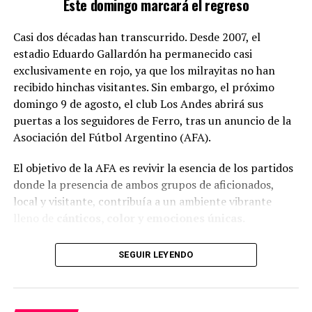
Este domingo marcará el regreso
Casi dos décadas han transcurrido. Desde 2007, el
estadio Eduardo Gallardón ha permanecido casi
exclusivamente en rojo, ya que los milrayitas no han
recibido hinchas visitantes. Sin embargo, el próximo
domingo 9 de agosto, el club Los Andes abrirá sus
puertas a los seguidores de Ferro, tras un anuncio de la
Castro, quien gestiona su comedor, ha notado un
Asociación del Fútbol Argentino (AFA).
aumento alarmante en la necesidad de ayuda
durante la gestión de Milei.
A pesar de las dificultades,
El objetivo de la AFA es revivir la esencia de los partidos
se compromete a seguir ayudando. Por su parte,
donde la presencia de ambos grupos de aficionados,
Martínez fue directo al afirmar:
«la gente elige a
local y visitante, contribuía a un ambiente vibrante
quienes los engañan y los perjudican por
lleno de
cánticos, color y emociones únicas.
generaciones»
, refiriéndose a las políticas justicialistas.
SEGUIR LEYENDO