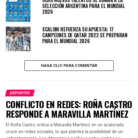
Rodríguez, el sábado en el estadio de Newell’s; y de Juan
SELECCIÓN ARGENTINA PARA EL MUNDIAL
Román Riquelme, el domingo en la Bombonera, donde
2026
también se sumará Paredes.
Argentina volverá a jugar en septiembre próximo en el
SCALONI REFUERZA SU APUESTA: 17
CAMPEONES DE QATAR 2022 SE PREPARAN
inicio de las Eliminatorias sudamericanas para el
PARA EL MUNDIAL 2026
Mundial 2026 de Estados Unidos, México y Canadá.
La primera fecha será contra Ecuador, en el estadio Más
Monumental, y, luego, visitará a Bolivia en la altura de
HAGA CLIC PARA COMENTAR
La Paz.
DEPORTES
CONFLICTO EN REDES: ROÑA CASTRO
TEMAS RELACIONADOS:
FUTBOL
SELECCIÓN ARGENTINA
RESPONDE A MARAVILLA MARTÍNEZ
PRÓXIMO ARTÍCULO
A 37 AÑOS DEL GOL HISTÓRICO DEL SIGLO
El Roña Castro critica a Maravilla Martínez en un acalorado
cruce en redes sociales, lo que plantea la posibilidad de un
NO TE PIERDAS