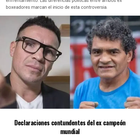
RACING NECESITA UN TRIUNFO EN EL CILINDRO ANTE UN
enfrentamiento. Las diferencias políticas entre ambos ex
VÉLEZ QUE VIVE UNA PROFUNDA CRISIS
boxeadores marcan el inicio de esta controversia.
Declaraciones contundentes del ex campeón
mundial