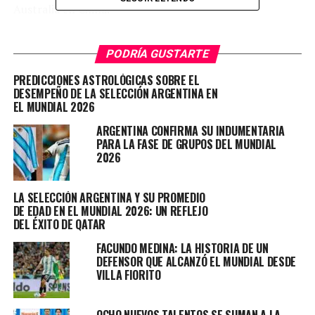
Australia en China.
Entre los jugadores que regresaron a la Argentina están
PODRÍA GUSTARTE
Leandro Paredes, Nahuel Molina, Exequiel Palacios,
Giovani Lo Celso, Alexis Mac Allister y Nicolás González,
PREDICCIONES ASTROLÓGICAS SOBRE EL
quienes viajaron en el charter junto a Scaloni y el resto
DESEMPEÑO DE LA SELECCIÓN ARGENTINA EN
EL MUNDIAL 2026
de la delegación.
ARGENTINA CONFIRMA SU INDUMENTARIA
Los otros jugadores citados por el entrenador
PARA LA FASE DE GRUPOS DEL MUNDIAL
regresaron a Europa o se quedaron en otros destinos
2026
para comenzar sus vacaciones.
LA SELECCIÓN ARGENTINA Y SU PROMEDIO
DE EDAD EN EL MUNDIAL 2026: UN REFLEJO
DEL ÉXITO DE QATAR
Lionel Messi, Angel Di María y Nicolás Otamendi solo
FACUNDO MEDINA: LA HISTORIA DE UN
jugaron el partido ante los australianos y fueron
DEFENSOR QUE ALCANZÓ EL MUNDIAL DESDE
liberados por Scaloni para que puedan gozar de un
VILLA FIORITO
período vacacional más extendido. Tanto Messi como
Scaloni estarán en los partidos homenaje a Maxi
OCHO NUEVOS TALENTOS SE SUMAN A LA