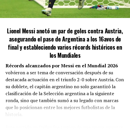
dice»
.
HINCHAS VISITANTES: DETALLES DE LAS
ENTRADAS
«Proviene de una villa en Quilmes. Vivía en un
Lionel Messi anotó un par de goles contra Austria,
Este evento representa un piloto. Se han asignado 1500
garaje. Se formó en Argentina, pero luego se olvidó
asegurando el pase de Argentina a los 16avos de
localidades para los hinchas visitantes, con un costo de
de su tierra. Cristina financió su pelea en Vélez y
$40.000 por entrada. Desde el Club Los Andes han
final y estableciendo varios récords históricos en
ahora critica a los peronistas. Es un piojo
declarado:
«Disfrutemos juntos de esta fiesta del
resucitado»
, declaró Castro sobre Martínez.
los Mundiales
fútbol, apoyando a nuestro equipo como en los
Récords alcanzados por Messi en el Mundial 2026
viejos tiempos»
.
volvieron a ser tema de conversación después de su
destacada actuación en el triunfo 2-0 sobre Austria. Con
su doblete, el capitán argentino no solo garantizó la
clasificación de la Selección argentina a la siguiente
ronda, sino que también sumó a su legado con marcas
que lo posicionan entre los mejores futbolistas de la
historia.
Este partido en Dallas fue testigo de una nueva muestra