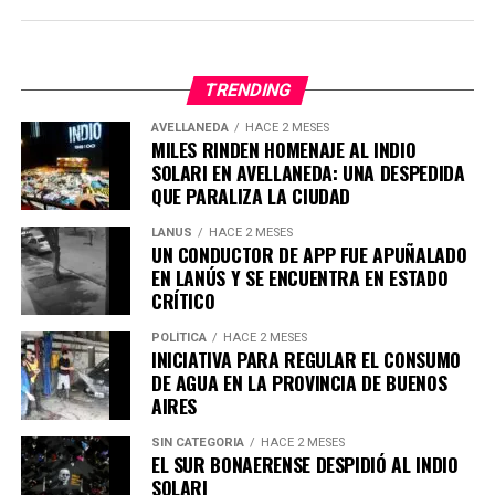
TRENDING
AVELLANEDA
HACE 2 MESES
MILES RINDEN HOMENAJE AL INDIO
SOLARI EN AVELLANEDA: UNA DESPEDIDA
QUE PARALIZA LA CIUDAD
LANUS
HACE 2 MESES
Posteriormente, el delincuente regresó al vehículo con
UN CONDUCTOR DE APP FUE APUÑALADO
su cómplice y se dio a la fuga a gran velocidad. Daniel fue
EN LANÚS Y SE ENCUENTRA EN ESTADO
trasladado de inmediato al Hospital Evita de Lanús para
CRÍTICO
recibir atención médica urgente.
POLÍTICA
HACE 2 MESES
INICIATIVA PARA REGULAR EL CONSUMO
Al asistir al conductor, los agentes y el equipo médico
DE AGUA EN LA PROVINCIA DE BUENOS
AIRES
hallaron múltiples lesiones por arma blanca: cinco en el
torso, una en el brazo derecho, dos en el brazo izquierdo
SIN CATEGORIA
HACE 2 MESES
y otra en la cara. Debido a la gravedad de sus heridas, fue
EL SUR BONAERENSE DESPIDIÓ AL INDIO
SOLARI
trasladado de urgencia al Hospital Evita de Lanús.