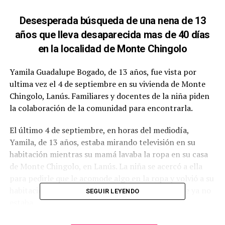
Desesperada búsqueda de una nena de 13
años que lleva desaparecida mas de 40 días
en la localidad de Monte Chingolo
Yamila Guadalupe Bogado, de 13 años, fue vista por
ultima vez el 4 de septiembre en su vivienda de Monte
Chingolo, Lanús. Familiares y docentes de la niña piden
la colaboración de la comunidad para encontrarla.
El último 4 de septiembre, en horas del mediodía,
Yamila, de 13 años, estaba mirando televisión en su
habitación mientras su mamá lavaba la ropa en su casa
de Monte Chingolo, en Lanús. La niña se acercó a ella
para pedirle que le acomode algo en la ropa y volvió a su
habitación. Minutos más tarde su madre notó que ya no
SEGUIR LEYENDO
estaba.
Según relató a El Diario Sur Liliana Bogado, mamá de la