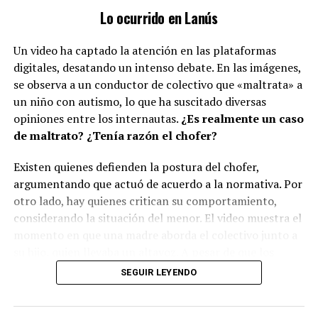
Lo ocurrido en Lanús
Un video ha captado la atención en las plataformas
digitales, desatando un intenso debate. En las imágenes,
se observa a un conductor de colectivo que «maltrata» a
un niño con autismo, lo que ha suscitado diversas
opiniones entre los internautas.
¿Es realmente un caso
de maltrato? ¿Tenía razón el chofer?
Existen quienes defienden la postura del chofer,
argumentando que actuó de acuerdo a la normativa. Por
otro lado, hay quienes critican su comportamiento,
considerando la situación del menor. El video muestra el
momento en que una madre aborda el colectivo junto a
su hijo, quien llevaba un altavoz. A pesar de que los
demás pasajeros no se mostraron incómodos, el
SEGUIR LEYENDO
conductor solicitó que se le pusieran auriculares al niño.