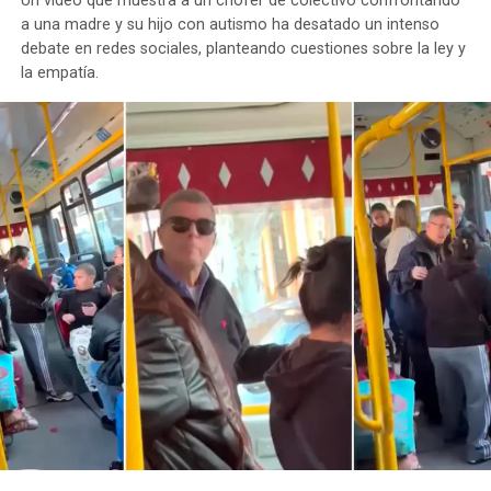
Un video que muestra a un chofer de colectivo confrontando
8218.
a una madre y su hijo con autismo ha desatado un intenso
debate en redes sociales, planteando cuestiones sobre la ley y
la empatía.
TEMAS RELACIONADOS:
LANUS
LANÚS
MONTE CHINGOLO
NENA DESAPARECIDA
PERSONA DESAPARECIDA
PERSONA PERDIDA
PRÓXIMO ARTÍCULO
EMBOSCARON Y GOLPEARON A UN JUBILADO PARA
ROBARLE