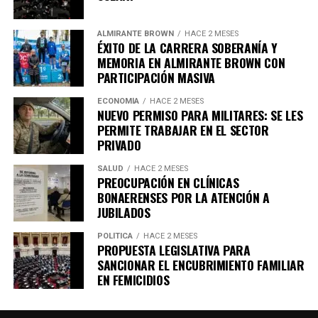
Según fuentes de la investigación, el hombre fue
ALMIRANTE BROWN
HACE 2 MESES
sometido a una cirugía y actualmente se encuentra en
ÉXITO DE LA CARRERA SOBERANÍA Y
coma inducido, con un estado de salud que sigue siendo
MEMORIA EN ALMIRANTE BROWN CON
PARTICIPACIÓN MASIVA
crítico.
ECONOMÍA
HACE 2 MESES
NUEVO PERMISO PARA MILITARES: SE LES
PERMITE TRABAJAR EN EL SECTOR
Investigación y posibles motivos del
PRIVADO
ataque
SALUD
HACE 2 MESES
PREOCUPACIÓN EN CLÍNICAS
BONAERENSES POR LA ATENCIÓN A
Durante las indagaciones, se descubrió que entre los
JUBILADOS
objetos que faltaban se encontraba el teléfono móvil de
la víctima, aunque su billetera, dinero y documento de
POLÍTICA
HACE 2 MESES
PROPUESTA LEGISLATIVA PARA
identidad fueron hallados. Este dato es objeto de análisis
SANCIONAR EL ENCUBRIMIENTO FAMILIAR
por parte de los investigadores para esclarecer cómo
EN FEMICIDIOS
ocurrió el ataque.
La esposa del conductor declaró que él salió de casa