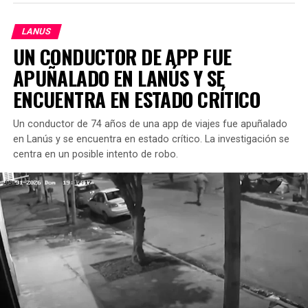
LANUS
UN CONDUCTOR DE APP FUE
APUÑALADO EN LANÚS Y SE
ENCUENTRA EN ESTADO CRÍTICO
Un conductor de 74 años de una app de viajes fue apuñalado
en Lanús y se encuentra en estado crítico. La investigación se
centra en un posible intento de robo.
LA SITUACIÓN DESENCADENÓ UNA RESPUESTA
POLICIAL
La discusión se mantiene vigente, incluso después de
varios días desde la difusión del video. También se puede
considerar una tercera perspectiva en este debate: la
La víctima, identificada como Daniel, sufrió una herida
necesidad de mayor concientización y formación sobre
seria, aunque afortunadamente, la bala no afectó
el trastorno del espectro autista (TEA) entre los
órganos vitales. El episodio ocurrió en la intersección de
conductores de transporte público.
las calles Ucrania y Pedernera y se desarrolló en