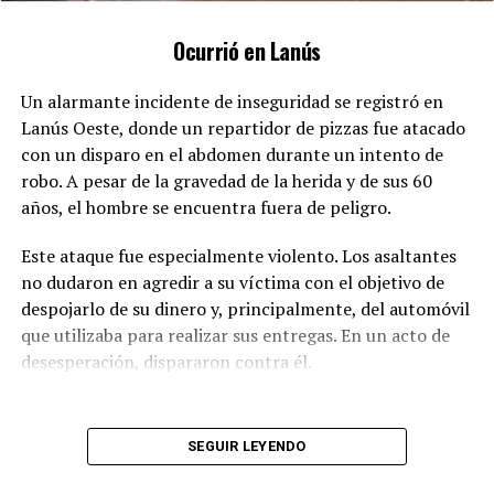
El chofer tiene respaldo legal en su decisión, ya que la
Ocurrió en Lanús
normativa es clara y aplicable a todos. La música debe
escucharse solo a través de auriculares. Sin embargo, es
Un alarmante incidente de inseguridad se registró en
un hecho que esta regla frecuentemente no se cumple, y
Lanús Oeste, donde un repartidor de pizzas fue atacado
es común ver pasajeros con altavoces en los colectivos.
con un disparo en el abdomen durante un intento de
En este caso particular, la música era un recurso
robo. A pesar de la gravedad de la herida y de sus 60
terapéutico para el niño, que lo ayudaba a interactuar
años, el hombre se encuentra fuera de peligro.
de manera más calmada con su entorno.
Este ataque fue especialmente violento. Los asaltantes
no dudaron en agredir a su víctima con el objetivo de
despojarlo de su dinero y, principalmente, del automóvil
Las críticas hacia el chofer no se han hecho esperar en
que utilizaba para realizar sus entregas. En un acto de
las redes sociales, donde se cuestiona su falta de
desesperación, dispararon contra él.
empatía y amabilidad en el manejo de la situación. Por
otro lado, algunos usuarios apoyan su posición,
subrayando que la ley debe ser igual para todos, sin
SEGUIR LEYENDO
excepciones.