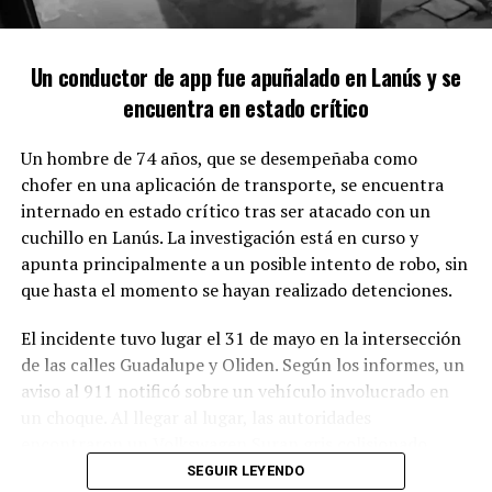
cuestión de segundos, con todo registrado por las
cámaras de seguridad.
Un conductor de app fue apuñalado en Lanús y se
ASALTO A DELIVERY: DISPARO Y
encuentra en estado crítico
URGENCIA MÉDICA
Un hombre de 74 años, que se desempeñaba como
En el momento del ataque, Daniel había estacionado su
chofer en una aplicación de transporte, se encuentra
vehículo y estaba a la espera de que le entregaran su
internado en estado crítico tras ser atacado con un
pedido. De repente, un coche se detuvo bruscamente a
cuchillo en Lanús. La investigación está en curso y
su lado y un delincuente salió armando un gran revuelo.
apunta principalmente a un posible intento de robo, sin
Con una pistola en mano, amenazó a Daniel y le exigió
que hasta el momento se hayan realizado detenciones.
sus pertenencias, así como las llaves de su auto. En
El incidente tuvo lugar el 31 de mayo en la intersección
estado de shock, Daniel titubeó, lo que llevó al ladrón a
de las calles Guadalupe y Oliden. Según los informes, un
dispararle sin dudar.
aviso al 911 notificó sobre un vehículo involucrado en
un choque. Al llegar al lugar, las autoridades
encontraron un Volkswagen Suran gris colisionado
contra una Renault Duster estacionada.
SEGUIR LEYENDO