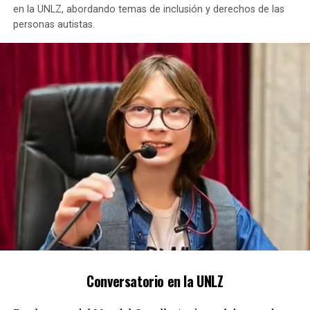
en la UNLZ, abordando temas de inclusión y derechos de las
personas autistas.
El MPA aclaró que la identidad del hombre condenado se
preserva para evitar la revictimización de sus hijas,
quienes tienen el mismo apellido.
TEMAS RELACIONADOS:
ABUSO SEXUAL
SANTA FE
PRÓXIMO ARTÍCULO
MISIONES SERÁ SEDE DEL 15 ENCUENTRO DE NACIONES Y
PUEBLOS ORIGINARIOS
NO TE PIERDAS
DOS INCENDIOS FORESTALES SE REGISTRAN EN LAS ZONAS
SERRANAS DE CÓRDOBA
Conversatorio en la UNLZ