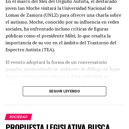
En el marco del Mes del Orgullo Autista, el destacado
joven Ian Moche visitará la Universidad Nacional de
Lomas de Zamora (UNLZ) para ofrecer una charla sobre
el autismo. Moche, conocido por su influencia en redes
sociales, ha enfrentado incluso críticas de figuras
públicas como el presidente Milei, lo que resalta la
importancia de su voz en el ámbito del Trastorno del
Espectro Autista (TEA).
El evento adoptará la forma de un conversatorio
popular, promoviendo un ambiente de diálogo en lugar
de una conferencia tradicional.
Esta actividad se
llevará a cabo el próximo viernes 26 de junio a las
16:30 en el Salón D de la Facultad de Ciencias
SEGUIR LEYENDO
Sociales.
SOCIEDAD
PROPUESTA LEGISLATIVA BUSCA