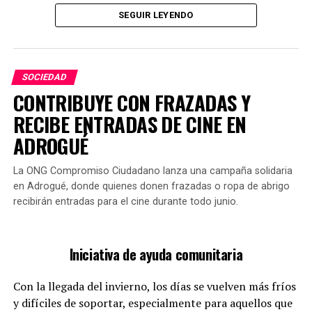
SEGUIR LEYENDO
Esta tradición, que lleva años en la cultura argentina, es
un espectáculo habitual ver a los estudiantes recién
Durante el evento en la UNLZ, se explorarán los
graduados cubiertos de harina, huevos y espuma
desafíos que enfrentan las personas autistas para
recorriendo las calles. Este rito se celebra en colegios
SOCIEDAD
integrarse en una sociedad que a menudo no los
secundarios, institutos terciarios y universidades.
CONTRIBUYE CON FRAZADAS Y
considera. Para asistir, no es necesaria una inscripción
RECIBE ENTRADAS DE CINE EN
previa; simplemente se puede acudir al lugar. Este
enfoque busca reflejar un verdadero ejemplo de
ADROGUÉ
inclusión.
La ONG Compromiso Ciudadano lanza una campaña solidaria
en Adrogué, donde quienes donen frazadas o ropa de abrigo
recibirán entradas para el cine durante todo junio.
Iniciativa de ayuda comunitaria
Con la llegada del invierno, los días se vuelven más fríos
Es una costumbre que abarca a todos los estratos
y difíciles de soportar, especialmente para aquellos que
sociales, ya que se celebra en cualquier lugar donde un