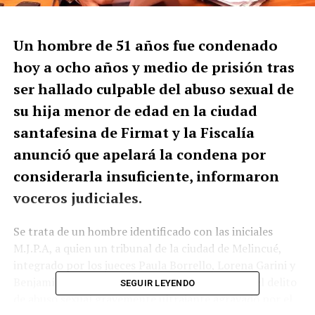
Un hombre de 51 años fue condenado
hoy a ocho años y medio de prisión tras
ser hallado culpable del abuso sexual de
su hija menor de edad en la ciudad
santafesina de Firmat y la Fiscalía
anunció que apelará la condena por
considerarla insuficiente, informaron
voceros judiciales.
Se trata de un hombre identificado con las iniciales
M.J.P.A, a quien un tribunal de la ciudad de Melincué,
integrado por los jueces Paula Borrello, Lorena Garini y
Benjamín Révori, condenó por unanimidad por el delito
SEGUIR LEYENDO
de abuso sexual gravemente ultrajante agravado por el