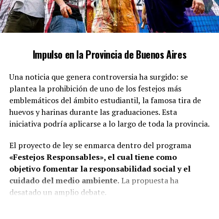
abarca un amplio espectro de variaciones. Ian Moche ha
emergido como un referente en esta temática,
especialmente en el ámbito digital, donde aborda
cuestiones críticas como
la inclusión de las personas
Impulso en la Provincia de Buenos Aires
autistas en la sociedad y la falta de reconocimiento
de sus derechos.
Una noticia que genera controversia ha surgido: se
plantea la prohibición de uno de los festejos más
emblemáticos del ámbito estudiantil, la famosa tira de
huevos y harinas durante las graduaciones. Esta
iniciativa podría aplicarse a lo largo de toda la provincia.
El proyecto de ley se enmarca dentro del programa
«Festejos Responsables», el cual tiene como
objetivo fomentar la responsabilidad social y el
cuidado del medio ambiente.
La propuesta ha
desatado un amplio debate.