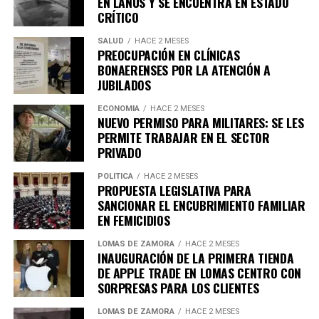
EN LANÚS Y SE ENCUENTRA EN ESTADO
calle.
CRÍTICO
SALUD
HACE 2 MESES
PREOCUPACIÓN EN CLÍNICAS
BONAERENSES POR LA ATENCIÓN A
JUBILADOS
ECONOMÍA
HACE 2 MESES
NUEVO PERMISO PARA MILITARES: SE LES
PERMITE TRABAJAR EN EL SECTOR
PRIVADO
Si se considera el total anual, esto se traduce en unas
POLÍTICA
HACE 2 MESES
PROPUESTA LEGISLATIVA PARA
560 toneladas de alimentos que terminan en la basura.
SANCIONAR EL ENCUBRIMIENTO FAMILIAR
La legisladora propone una alternativa: reemplazar esta
EN FEMICIDIOS
tradición por kits ecológicos, una opción que parece
viable y razonable a partir de los números.
LOMAS DE ZAMORA
HACE 2 MESES
INAUGURACIÓN DE LA PRIMERA TIENDA
CAMPAÑA DE CINE SOLIDARIO: DONA
DE APPLE TRADE EN LOMAS CENTRO CON
Además de abordar la cuestión alimentaria, el proyecto
FRAZADAS Y OBTEN ENTRADAS
SORPRESAS PARA LOS CLIENTES
de ley tiene como meta promover un impacto positivo
en el medio ambiente, dado que las festividades actuales
LOMAS DE ZAMORA
HACE 2 MESES