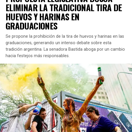
ELIMINAR LA TRADICIONAL TIRA DE
HUEVOS Y HARINAS EN
GRADUACIONES
Se propone la prohibición de la tira de huevos y harinas en las
graduaciones, generando un intenso debate sobre esta
tradición argentina. La senadora Bastida aboga por un cambio
hacia festejos más responsables.
La invitación está abierta a todos, tanto a estudiantes de
la UNLZ como a cualquier interesado. El propósito del
encuentro es
profundizar en el entendimiento del
espectro autista y discutir aspectos relacionados con
la inclusión social.
Contenido de la Charla de Ian Moche
El enfoque de la charla se centrará en el autismo, que