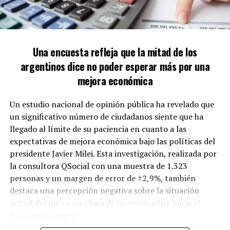
que el endeudamiento de las familias es “un asunto
privado” y que el Gobierno tiene recursos limitados para
intervenir.
Una encuesta refleja que la mitad de los
“Cada uno debe hacerse responsable de sus decisiones,
argentinos dice no poder esperar más por una
porque, si yo te ayudo a ti tras haber tomado un mal
mejora económica
crédito, no sé si lo hiciste porque no llegabas a fin de
mes o porque alguien te dijo que Milei se iba y que el
Un estudio nacional de opinión pública ha revelado que
dólar iba a alcanzar los 3.000”, expresó Caputo.
un significativo número de ciudadanos siente que ha
llegado al límite de su paciencia en cuanto a las
El ministro también criticó a las entidades financieras,
expectativas de mejora económica bajo las políticas del
mencionando que el Gobierno les había advertido que
presidente Javier Milei. Esta investigación, realizada por
prestar a tasas cercanas al 10% mensual, mientras los
la consultora QSocial con una muestra de 1.323
salarios solo crecían en un 2%, podría generar
personas y un margen de error de ±2,9%, también
incumplimientos por parte de los clientes.
destaca una percepción negativa sobre la situación
A pesar del deterioro de los indicadores, Caputo
actual del país y un clima de incertidumbre hacia el
pronosticó que la morosidad “se normalizará” y destacó
futuro económico.
que algunos bancos han comenzado a ofrecer