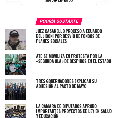
SEGUIR LEYENDO
cierre del presente período un valor superior a los US$
100.000 millones”, destacó Cancillería en un
comunicado.
PODRÍA GUSTARTE
La jornada se iniciará a las 9.30 con el panel «Plan de
JUEZ CASANELLO PROCESÓ A EDUARDO
Exportaciones», sobre los desafíos y oportunidades de la
BELLIBONI POR DESVÍO DE FONDOS DE
coyuntura global para las exportaciones argentinas, que
PLANES SOCIALES
contará con las presentaciones de Todesca Bocco, el
subsecretario de Promoción del Comercio, Guillermo
ATE SE MOVILIZA EN PROTESTA POR LA
Merediz, y el director ejecutivo de la Agencia Argentina
«SEGUNDA OLA» DE DESPIDOS EN EL ESTADO
de Inversiones, Juan Usandivaras.
Posteriormente, se desarrollará el panel multisectorial
TRES GOBERNADORES EXPLICAN SU
“De Argentina al Mundo”, sobre estímulos y beneficios
ADHESIÓN AL PACTO DE MAYO
de la promoción comercial, y las experiencias de
empresas y entidades que participan en acciones de
promoción comercial.
LA CÁMARA DE DIPUTADOS APROBÓ
IMPORTANTES PROYECTOS DE LEY EN SALUD
Allí expondrán el director de Indupas Pastas Bettini,
Y EDUCACIÓN