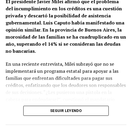
El presidente Javier Milei afirmó que el problema
del incumplimiento en los créditos es una cuestión
privada y descartó la posibilidad de asistencia
TEMAS RELACIONADOS:
ACTUALIDAD
PLAN NACIONAL DE PROMOCIÓN DE EXPORTACIONES 2023
gubernamental. Luis Caputo había manifestado una
SANTIAGO CAFIERO
opinión similar. En la provincia de Buenos Aires, la
morosidad de las familias se ha cuadruplicado en un
PRÓXIMO ARTÍCULO
LA ACTIVIDAD AUTOPARTISTA CRECIÓ 2,7% INTERANUAL
año, superando el 14% si se consideran las deudas
ENTRE ENERO Y OCTUBRE
no bancarias.
NO TE PIERDAS
LAS EXPORTACIONES BONAERENSES ALCANZARON LOS US$
En una reciente entrevista, Milei subrayó que no se
2.888 MILLONES EN OCTUBRE
implementará un programa estatal para apoyar a las
familias que enfrentan dificultades para pagar sus
créditos, enfatizando que los deudores son responsables
de sus decisiones. “¿Les pusieron una pistola en la
cabeza para endeudarse?”, cuestionó el mandatario
durante su charla con Luis Majul en LN+.
SEGUIR LEYENDO
Al ser interrogado sobre el aumento en la morosidad
familiar, el presidente explicó que se trata de un acuerdo