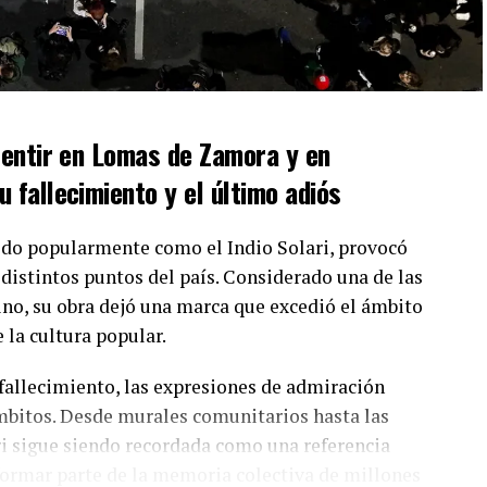
 sentir en Lomas de Zamora y en
u fallecimiento y el último adiós
ido popularmente como el Indio Solari, provocó
istintos puntos del país. Considerado una de las
ino, su obra dejó una marca que excedió el ámbito
 la cultura popular.
 fallecimiento, las expresiones de admiración
mbitos. Desde murales comunitarios hasta las
lari sigue siendo recordada como una referencia
 formar parte de la memoria colectiva de millones