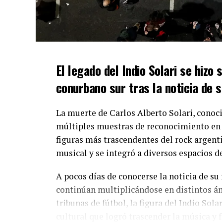
El legado del Indio Solari se hizo
conurbano sur tras la noticia de s
La muerte de Carlos Alberto Solari, conoc
múltiples muestras de reconocimiento en d
figuras más trascendentes del rock argent
musical y se integró a diversos espacios de
A pocos días de conocerse la noticia de su
continúan multiplicándose en distintos á
tribunas de fútbol, la figura del Indio So
cultural que logró trascender la música y