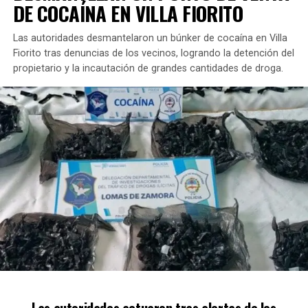
DE COCAÍNA EN VILLA FIORITO
Las autoridades desmantelaron un búnker de cocaína en Villa
Fiorito tras denuncias de los vecinos, logrando la detención del
propietario y la incautación de grandes cantidades de droga.
Sin duda, recorrer la futura
peatonal Laprida se
convertirá en una experiencia única,
un paseo
encantador en una de las ciudades más pobladas del
conurbano.