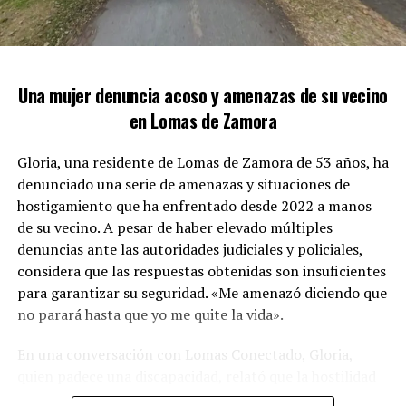
Los agentes de la Delegación de Drogas Ilícitas de
Lomas se presentaron en el inmueble ubicado en la
intersección de las calles Unamuno y Australia. Con gran
sigilo, se posicionaron en los alrededores antes de
Una mujer denuncia acoso y amenazas de su vecino
ingresar rápidamente a la propiedad, evitando así que el
en Lomas de Zamora
sospechoso pudiera escapar.
Gloria, una residente de Lomas de Zamora de 53 años, ha
denunciado una serie de amenazas y situaciones de
hostigamiento que ha enfrentado desde 2022 a manos
de su vecino. A pesar de haber elevado múltiples
denuncias ante las autoridades judiciales y policiales,
considera que las respuestas obtenidas son insuficientes
para garantizar su seguridad. «Me amenazó diciendo que
no parará hasta que yo me quite la vida».
En una conversación con Lomas Conectado, Gloria,
ZONA MARGINAL DONDE SE LLEVÓ A CABO EL
quien padece una discapacidad, relató que la hostilidad
OPERATIVO: UNAMUNO Y AUSTRALIA
comenzó hace más de tres años. «En una ocasión,