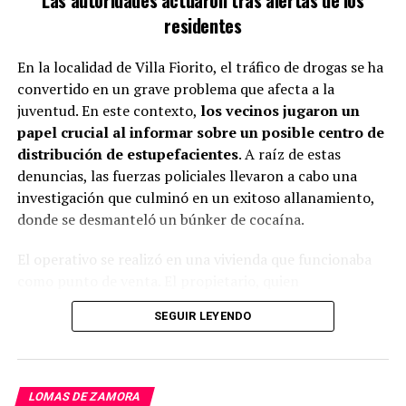
Las autoridades actuaron tras alertas de los
residentes
TEMAS RELACIONADOS:
ESPACIOS VERDES
En la localidad de Villa Fiorito, el tráfico de drogas se ha
LOMAS DE ZAMORA
OBRAS
PEATONAL
REMODELACIÓN
convertido en un grave problema que afecta a la
PRÓXIMO ARTÍCULO
juventud. En este contexto,
los vecinos jugaron un
ESTACIONAMIENTO GRATUITO EN BANFIELD Y LOMAS PARA
papel crucial al informar sobre un posible centro de
EL DÍA DEL PADRE
distribución de estupefacientes
. A raíz de estas
NO TE PIERDAS
denuncias, las fuerzas policiales llevaron a cabo una
EL ARTE DE LA TRANSFORMACIÓN: MÁS ALLÁ DE LAS
investigación que culminó en un exitoso allanamiento,
PELUCAS Y LA ESTÉTICA
donde se desmanteló un búnker de cocaína.
El operativo se realizó en una vivienda que funcionaba
como punto de venta. El propietario, quien
supuestamente operaba como dealer, fue detenido por
SEGUIR LEYENDO
las autoridades. Durante el procedimiento, se logró
incautar una considerable cantidad de cocaína,
previamente empaquetada y lista para su venta.
LOMAS DE ZAMORA