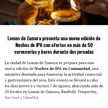
Medidas cautelares y protección
La mujer cuenta con una medida cautelar que ha sido
renovada en tres ocasiones, pero expresó su
Lomas de Zamora presenta una nueva edición de
descontento con la respuesta de las fuerzas de
Noches de IPA con ofertas en más de 50
seguridad cuando ha solicitado asistencia. «Al llamar al
911, les muestro la medida cautelar y, a pesar de ello, no
cervecerías y bares durante dos jornadas
toman las acciones necesarias, dejándome
desprotegida», criticó.
La ciudad de Lomas de Zamora se prepara para una
nueva edición de
Noches de IPA en Comunidad
, una
Gloria también cuestionó la efectividad de la aplicación
iniciativa diseñada para fomentar la actividad comercial
Alerta Lomas y mencionó que la protección asignada
y gastronómica del área. Este evento se llevará a cabo
nunca se implementó adecuadamente. A pesar de las
los días jueves 6 y viernes 7 de agosto, abarcando más de
denuncias por posibles irregularidades en la propiedad
50 locales en Lomas de Zamora, Banfield, Temperley,
del vecino, afirmó que las multas impuestas no han
San José y Llavallol.
resuelto el conflicto.
Los asistentes a los bares participantes tendrán la