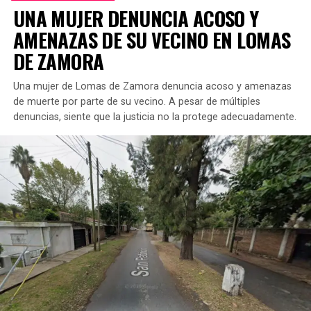
UNA MUJER DENUNCIA ACOSO Y
AMENAZAS DE SU VECINO EN LOMAS
DE ZAMORA
Una mujer de Lomas de Zamora denuncia acoso y amenazas
de muerte por parte de su vecino. A pesar de múltiples
denuncias, siente que la justicia no la protege adecuadamente.
La investigación fue dirigida por la Unidad Funcional de
Instrucción N°14 del Departamento Judicial de Lomas
de Zamora, bajo la supervisión del fiscal Leonardo
Kaszewski, quien actuó con firmeza y rapidez.
DESMANTELAMIENTO DEL BÚNKER DE
COCAÍNA