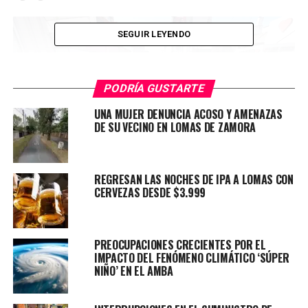
SEGUIR LEYENDO
PODRÍA GUSTARTE
UNA MUJER DENUNCIA ACOSO Y AMENAZAS
DE SU VECINO EN LOMAS DE ZAMORA
REGRESAN LAS NOCHES DE IPA A LOMAS CON
CERVEZAS DESDE $3.999
LA OBRA EN PROGRESO
Históricamente, la peatonal ha simbolizado el
PREOCUPACIONES CRECIENTES POR EL
IMPACTO DEL FENÓMENO CLIMÁTICO ‘SÚPER
avance y la urbanización de Lomas, aunque carecía
NIÑO’ EN EL AMBA
de espacios verdes.
Por ello, el actual plan de
renovación se presenta como una propuesta integral y