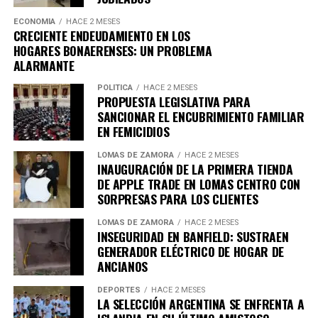
una cerveza a solo $3.999 en todas las cervecerías
ECONOMÍA
HACE 2 MESES
participantes en Banfield, Lomas y Temperley
«,
CRECIENTE ENDEUDAMIENTO EN LOS
mencionó.
HOGARES BONAERENSES: UN PROBLEMA
ALARMANTE
POLÍTICA
HACE 2 MESES
PROPUESTA LEGISLATIVA PARA
Asimismo, destacó que la actividad es parte de un
SANCIONAR EL ENCUBRIMIENTO FAMILIAR
esfuerzo gubernamental para respaldar al sector
EN FEMICIDIOS
gastronómico local, afirmando que se trata de «
una
política del Gobierno de la Comunidad para apoyar
LOMAS DE ZAMORA
HACE 2 MESES
INAUGURACIÓN DE LA PRIMERA TIENDA
a los comercios, bares y cervecerías de Lomas de
DE APPLE TRADE EN LOMAS CENTRO CON
Zamora. Consulta las redes del municipio para
SORPRESAS PARA LOS CLIENTES
enterarte de todos los locales que se sumarán
«.
LOMAS DE ZAMORA
HACE 2 MESES
INSEGURIDAD EN BANFIELD: SUSTRAEN
GENERADOR ELÉCTRICO DE HOGAR DE
ANCIANOS
DEPORTES
HACE 2 MESES
LA SELECCIÓN ARGENTINA SE ENFRENTA A