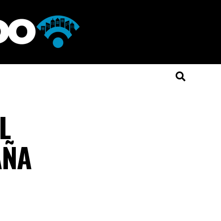
L
AÑA